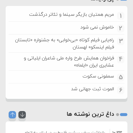
مریم همتیان بازیگر سینما و تئاتر درگذشت
1
خاموش نمی شود
2
راه‌یابی فیلم کوتاه «بی‌خوابی» به جشنواره «تابستان
3
فیلم اینسکو» لهستان
فراخوان همایش طرح واره ملی شاعران ایلیاتی و
4
عشایری ایران «ایلماه»
سمفونی سکوت
5
الموت ثبت جهانی شد
6
داغ ترین نوشته ها
۱۰:۳۳
بازداشت سفیر پیشین فلسطین در لبنان به اتهام