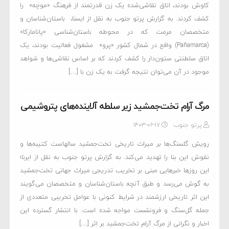
کاوش بودند، اتاق نقاشی‌شده یک زن قدرتمند از فرهنگ «موچه» ‌ را
کشف کردند. به گزارش پرتو جنوب به نقل از ایسنا، ‌ باستان‌شناسان و
متخصصان مرمت که در محوطه باستان‌شناسی «پانامارکا»
(Pañamarca) واقع در شمال کشور «پرو» ‌ مشغول فعالیت بودند، یک
اتاق سلطنتی ستون‌دار را کشف کردند که بر اساس نقاشی‌ها و شواهد
موجود در آن می‌توان نتیجه گرفت به یک زن با […]
مرگ آرام تخت‌جمشید زیر سلطه آلاینده‌های پتروشیمی
پرتو جنوب
۱۴۰۳-۰۶-۱۷
رویش گلسنگ‌ها بر میراث تاریخی تخت‌جمشید سالهاست کتیبه‌ها و
نقوش این بنا را تهدید می‌کند. به گزارش پرتو جنوب به نقل از ایرنا؛
این روزها خبرهایی مبنی بر تخریب تدریجی میراث جهانی تخت‌جمشید
به گوش می‌رسد و طبق آنچه باستان‌شناسان و متخصصان می‌گویند
این اثر تاریخی ارزشمند در شرایط کنونی با عوامل تخریبی متعددی از
جمله گل‌سنگ و فرونشست مواجه شده است. با انتشار گسترده این
اخبار و نگرانی از مرگ آرام تخت‌جمشید بر اثر […]