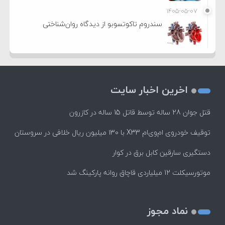
۱۴۰۵-۰۵-۰۷
سندروم تاکوتسوبو از دیدگاه روان‌شناختی
اخرین اخبار سایت
قتل جوان 28 ساله توسط قاتل 15 ساله در کازرون
توقیف خودروی ام‌وی‌ام X33 با ۱۳۰ میلیون ریال خلافی در سروستان
دستگیری سارقین کابل برق در کوار
موتورسيكلت 12 ميلياردی قاچاق روانه پاركينگ شد
نماد مجوز