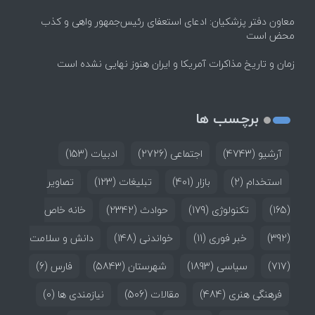
معاون دفتر پزشکیان: ادعای استعفای رئیس‌جمهور واهی و کذب
محض است
زمان و تاریخ مذاکرات آمریکا و ایران هنوز نهایی نشده است
برچسب ها
آرشیو
(4743)
اجتماعی
(2726)
ادبیات
(153)
استخدام
(2)
بازار
(401)
تبلیغات
(123)
تصاویر
(165)
تکنولوژی
(179)
حوادث
(2342)
خانه خاص
(392)
خبر فوری
(11)
خواندنی
(148)
دانش و سلامت
(717)
سیاسی
(1893)
شهرستان
(5843)
فارس
(6)
فرهنگی هنری
(484)
مقالات
(506)
نیازمندی ها
(0)