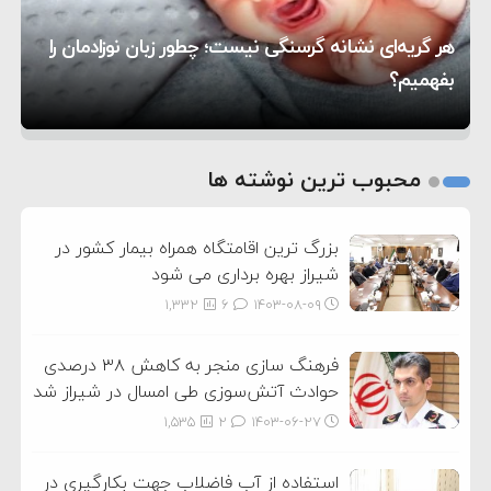
۶:۰۵
سختی خواهند گرفت
سنتکام پایان تجاوز جدید به ایران را اعلام کرد
هر گریه‌ای نشانه گرسنگی نیست؛ چطور زبان نوزادمان را
۱۸:۰۰
آمریکا تحریم‌های جدیدی علیه ایران اعمال کرد
بفهمیم؟
روی دیگر زندگی
تغذیه پدر می‌تواند بر سلامت نوزاد تأثیر بگذارد
1
2
محبوب ترین نوشته ها
3
بزرگ ترین اقامتگاه همراه بیمار کشور در
شیراز بهره برداری می شود
1,332
6
۱۴۰۳-۰۸-۰۹
فرهنگ سازی منجر به کاهش ۳۸ درصدی
حوادث آتش‌سوزی طی امسال در شیراز شد
1,535
2
۱۴۰۳-۰۶-۲۷
استفاده از آب فاضلاب جهت بکارگیری در