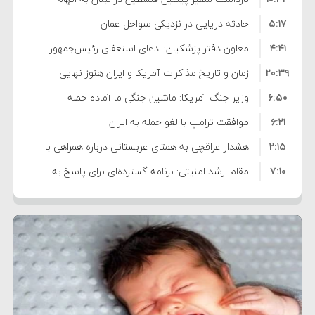
۵:۱۷
فساد و اختلاس اموال
حادثه دریایی در نزدیکی سواحل عمان
۴:۴۱
معاون دفتر پزشکیان: ادعای استعفای رئیس‌جمهور
۲۰:۳۹
واهی و کذب محض است
زمان و تاریخ مذاکرات آمریکا و ایران هنوز نهایی
۶:۵۰
نشده است
وزیر جنگ آمریکا: ماشین جنگی ما آماده حمله
۶:۲۱
نظامی علیه ایران است
موافقت ترامپ با لغو حمله به ایران
۲:۱۵
هشدار عراقچی به همتای عربستانی درباره همراهی با
۷:۱۰
آمریکا
مقام ارشد امنیتی: برنامه گسترده‌ای برای پاسخ به
۵:۴۵
دیوانگی آمریکا داریم
ترامپ دستور حملات جدید علیه ایران را صادر کرد
۱۲:۵۹
سپاه: دو نفتکش متخلف مورد اصابت قرار گرفته و
۸:۵۷
متوقف شدند
ترامپ مدعی توافق تاریخی برای خلع سلاح کامل
۱۶:۱۹
حماس شد
اعتراض عراقچی به همتای بلغارستانی به دلیل کمک
۱۰:۱۵
به آمریکا در حملات به ایران
کشورهایی که به متجاوزان کمک می کنند پاسخ