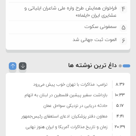
فراخوان همایش طرح واره ملی شاعران ایلیاتی و
4
عشایری ایران «ایلماه»
سمفونی سکوت
5
الموت ثبت جهانی شد
6
داغ ترین نوشته ها
۸:۳۶
ترامپ: مذاکرات با تهران خوب پیش می‌رود
۱۰:۳۳
بازداشت سفیر پیشین فلسطین در لبنان به اتهام
۵:۱۷
فساد و اختلاس اموال
حادثه دریایی در نزدیکی سواحل عمان
۴:۴۱
معاون دفتر پزشکیان: ادعای استعفای رئیس‌جمهور
۲۰:۳۹
واهی و کذب محض است
زمان و تاریخ مذاکرات آمریکا و ایران هنوز نهایی