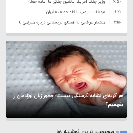
۶:۵۰
نشده است
وزیر جنگ آمریکا: ماشین جنگی ما آماده حمله
۶:۲۱
نظامی علیه ایران است
موافقت ترامپ با لغو حمله به ایران
۲:۱۵
هشدار عراقچی به همتای عربستانی درباره همراهی با
۷:۱۰
آمریکا
مقام ارشد امنیتی: برنامه گسترده‌ای برای پاسخ به
۵:۴۵
دیوانگی آمریکا داریم
ترامپ دستور حملات جدید علیه ایران را صادر کرد
۱۲:۵۹
سپاه: دو نفتکش متخلف مورد اصابت قرار گرفته و
۸:۵۷
متوقف شدند
ترامپ مدعی توافق تاریخی برای خلع سلاح کامل
۱۶:۱۹
حماس شد
اعتراض عراقچی به همتای بلغارستانی به دلیل کمک
۱۰:۱۵
به آمریکا در حملات به ایران
کشورهایی که به متجاوزان کمک می کنند پاسخ
هر گریه‌ای نشانه گرسنگی نیست؛ چطور زبان نوزادمان را
۶:۰۵
سختی خواهند گرفت
سنتکام پایان تجاوز جدید به ایران را اعلام کرد
بفهمیم؟
روی دیگر زندگی
تغذیه پدر می‌تواند بر سلامت نوزاد تأثیر بگذارد
1
2
محبوب ترین نوشته ها