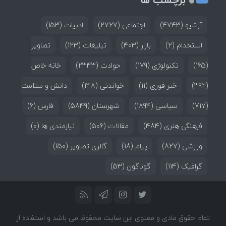
آرشیو
(4743)
اجتماعی
(2727)
ادبیات
(153)
استخدام
(2)
بازار
(403)
تبلیغات
(123)
تصاویر
(165)
تکنولوژی
(179)
حوادث
(2343)
خانه خاص
(392)
خبر فوری
(11)
خواندنی
(148)
دانش و سلامت
(717)
سیاسی
(1894)
شهرستان
(5849)
فارس
(6)
فرهنگی هنری
(484)
مقالات
(506)
نیازمندی ها
(0)
ورزشی
(827)
پیام
(18)
گالری تصاویر
(150)
گرافیک
(114)
گوناگون
(53)
تمام حقوق مادی و معنوی این سایت محفوظ می باشد و استفاده از