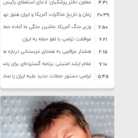
معاون دفتر پزشکیان: ادعای استعفای رئیس
۴:۴۱
است
زمان و تاریخ مذاکرات آمریکا و ایران هنوز نه
۲۰:۳۹
وزیر جنگ آمریکا: ماشین جنگی ما آماده حمله 
۶:۵۰
موافقت ترامپ با لغو حمله به ایران
۶:۲۱
هشدار عراقچی به همتای عربستانی درباره همرا
۲:۱۵
مقام ارشد امنیتی: برنامه گسترده‌ای برای پاسخ 
۷:۱۰
ترامپ دستور حملات جدید علیه ایران را صادر 
۵:۴۵
سپاه: دو نفتکش متخلف مورد اصابت قرار گر
۱۲:۵۹
ترامپ مدعی توافق تاریخی برای خلع سلاح ک
۸:۵۷
اعتراض عراقچی به همتای بلغارستانی به دلیل
۱۶:۱۹
ایران
کشورهایی که به متجاوزان کمک می کنند پ
۱۰:۱۵
سنتکام پایان تجاوز جدید به ایران را اعلام کرد