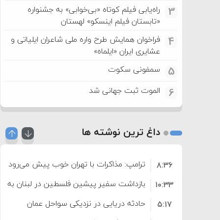
راه‌یابی فیلم کوتاه «بی‌خوابی» به جشنواره
3
«تابستان فیلم اینسکو» لهستان
فراخوان همایش طرح واره ملی شاعران ایلیاتی و
4
عشایری ایران «ایلماه»
سمفونی سکوت
5
الموت ثبت جهانی شد
6
داغ ترین نوشته ها
ترامپ: مذاکرات با تهران خوب پیش می‌رود
۸:۳۶
بازداشت سفیر پیشین فلسطین در لبنان به اته
۱۰:۳۳
حادثه دریایی در نزدیکی سواحل عمان
۵:۱۷