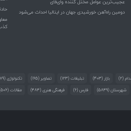
عجیب‌ترین عوامل مختل کننده وای‌فای
حادث
دومین راه‌آهن خورشیدی جهان در ایتالیا احداث می‌شود
معاو
کذب
ام
(2)
بازار
(403)
تبلیغات
(123)
تصاویر
(165)
تکنولوژی
(179)
شهرستان
(5849)
فارس
(6)
فرهنگی هنری
(484)
مقالات
(506)