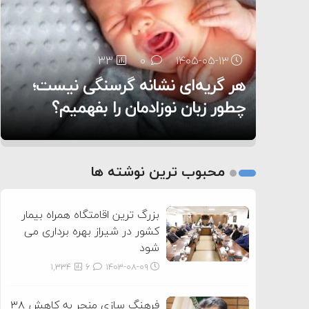
۶:۰۵
33
24
0
0
۱۴۰۵-۰۵-۱۳
۱۴۰۵-۰۵-۱۲
هر گریه‌ای نشانه گرسنگی نیست؛
تغذیه پدر می‌تواند بر سلامت نوزاد
11
0
۱۴۰۵-۰۵-۱۲
تأثیر بگذارد
روی دیگر زندگی
چطور زبان نوزادمان را بفهمیم؟
1
2
محبوب ترین نوشته ها
3
بزرگ ترین اقامتگاه همراه بیمار
کشور در شیراز بهره برداری می
شود
1,334
6
۱۴۰۳-۰۸-۰۹
فرهنگ سازی منجر به کاهش ۳۸