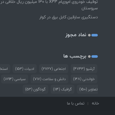
توقیف خودروی ام‌وی‌ام X33 با ۱۳۰ میلیون ریال خلافی در
سروستان
دستگیری سارقین کابل برق در کوار
نماد مجوز
برچسب ها
آرشیو
(4743)
اجتماعی
(2727)
ادبیات
(153)
استخد
خواندنی
(148)
دانش و سلامت
(717)
سیاسی
(1894)
تصاویر
(150)
گرافیک
(114)
گوناگون
(53)
خانه
تماس با ما