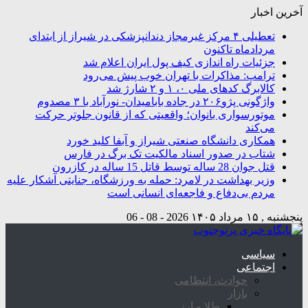
آخرین اخبار
تعطیلی ۴ مرکز غیرمجاز دندانپزشکی در شیراز از ابتدای
مردادماه تاکنون
جزئیات راه اندازی کیف پول ایران اعلام شد
ترامپ: مذاکرات با تهران خوب پیش می‌رود
کالابرگ کدهای ملی ۰، ۱ و ۲ شارژ شد
واژگونی پژو۲۰۶ در جاده بابامیدان- نورآباد با ۳ مصدوم
موتورسواری بانوان؛ واقعیتی که از قانون جلوتر حرکت
می‌کند
همکاری دانشگاه صنعتی شیراز و آبفا کلید خورد
شتاب در صدور اسناد مالکیت تک برگ در فارس
قتل جوان 28 ساله توسط قاتل 15 ساله در کازرون
وزیر بهداشت در لامرد: حمله به ورزشگاه، جنایتی آشکار علیه
مردم بی‌دفاع و فاجعه‌ای انسانی است
پنجشنبه , ۱۵ مرداد ۱۴۰۵
2026 - 08 - 06
سیاسی
اجتماعی
حوادث، انتظامی
بازار
طلا و ارز