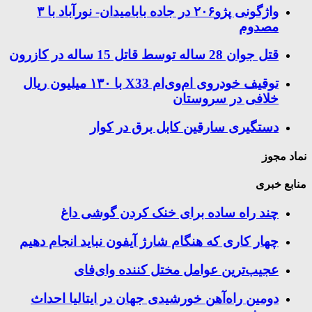
واژگونی پژو۲۰۶ در جاده بابامیدان- نورآباد با ۳
مصدوم
قتل جوان 28 ساله توسط قاتل 15 ساله در کازرون
توقیف خودروی ام‌وی‌ام X33 با ۱۳۰ میلیون ریال
خلافی در سروستان
دستگیری سارقین کابل برق در کوار
نماد مجوز
منابع خبری
چند راه‌ ساده برای خنک کردن گوشی داغ
چهار کاری که هنگام شارژ آیفون نباید انجام دهیم
عجیب‌ترین عوامل مختل کننده وای‌فای
دومین راه‌آهن خورشیدی جهان در ایتالیا احداث