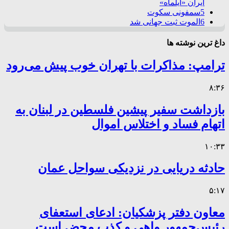
ایران «ایلماه»
5
سمفونی سکوت
6
الموت ثبت جهانی شد
داغ ترین نوشته ها
ترامپ: مذاکرات با تهران خوب پیش می‌رود
۸:۳۶
بازداشت سفیر پیشین فلسطین در لبنان به
اتهام فساد و اختلاس اموال
۱۰:۳۳
حادثه دریایی در نزدیکی سواحل عمان
۵:۱۷
معاون دفتر پزشکیان: ادعای استعفای
رئیس‌جمهور واهی و کذب محض است