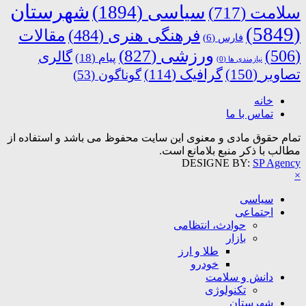
شهرستان
سیاسی
(1894)
سلامت
(717)
(5849)
فرهنگی هنری
(484)
مقالات
فارس
(6)
ورزشی
(827)
(506)
گالری
پیام
(18)
نیازمندی ها
(0)
تصاویر
(150)
گرافیک
(114)
گوناگون
(53)
خانه
تماس با ما
تمام حقوق مادی و معنوی این سایت محفوظ می باشد و استفاده از
مطالب با ذکر منبع بلامانع است.
DESIGNE BY:
SP Agency
×
سیاسی
اجتماعی
حوادث، انتظامی
بازار
طلا و ارز
خودرو
دانش و سلامت
تکنولوژی
شهرستان