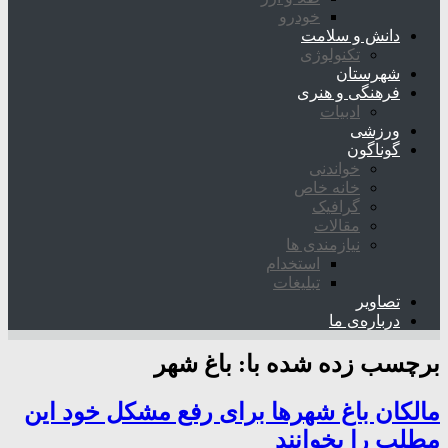
خودرو
دانش و سلامت
تکنولوژی
شهرستان
فرهنگی و هنری
ادبیات
ورزشی
گوناگون
خواندنی
خانه خاص
گرافیک
مقالات
نیازمندی ها
استخدام
تبلیغات
تصاویر
درباره‌ی ما
برچسب زده شده با:
باغ شهر
مالکان باغ شهرها برای رفع مشکل خود این
مطلب را بخوانند