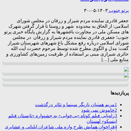
پرتو جنوب
۱۴۰۳-۰۵-۳۰
جعفر قادری نماینده مردم شیراز و زرقان در مجلس شورای
اسلامی: از الحاق به محدوده شهر و روستا تا قرار گرفتن شهرک
های مسکن ملی در مجاورت باغشهرها به گزارش پایگاه خبری پرتو
جنوب؛ جعفری قادری نماینده مردم شیراز و زرقان در مجلس
شورای اسلامی درباره رفع مشکل باغ شهرهای شهرستان شیراز
گفت: مدل و الگوی مطرح شده توسط مرحوم حضرت آیت الله
حائری شیرازی مبنی بر استفاده از ظرفیت زمین‌های کشاورزی و
منابع ملی […]
پربازدیدها
1
مریم همتیان بازیگر سینما و تئاتر درگذشت
2
خاموش نمی شود
3
راه‌یابی فیلم کوتاه «بی‌خوابی» به جشنواره «تابستان فیلم
اینسکو» لهستان
4
فراخوان همایش طرح واره ملی شاعران ایلیاتی و عشایری