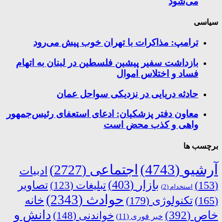
می‌شود
سیاسی
ترامپ: مذاکرات با تهران خوب پیش می‌رود
بازداشت سفیر پیشین فلسطین در لبنان به اتهام
فساد و اختلاس اموال
حادثه دریایی در نزدیکی سواحل عمان
معاون دفتر پزشکیان: ادعای استعفای رئیس‌جمهور
واهی و کذب محض است
برچسب ها
آرشیو
(4743)
اجتماعی
(2727)
ادبیات
بازار
(403)
(153)
تبلیغات
(123)
تصاویر
استخدام
(2)
حوادث
(2343)
خانه
(165)
تکنولوژی
(179)
دانش و
خاص
(392)
خواندنی
(148)
خبر فوری
(11)