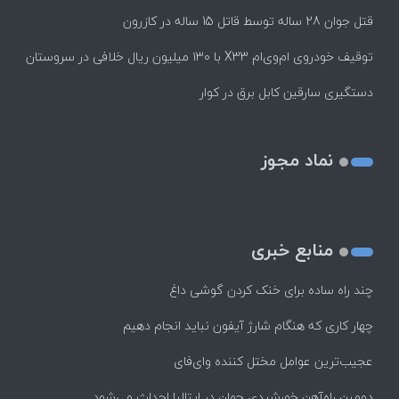
قتل جوان 28 ساله توسط قاتل 15 ساله در کازرون
توقیف خودروی ام‌وی‌ام X33 با ۱۳۰ میلیون ریال خلافی در سروستان
دستگیری سارقین کابل برق در کوار
نماد مجوز
منابع خبری
چند راه‌ ساده برای خنک کردن گوشی داغ
چهار کاری که هنگام شارژ آیفون نباید انجام دهیم
عجیب‌ترین عوامل مختل کننده وای‌فای
دومین راه‌آهن خورشیدی جهان در ایتالیا احداث می‌شود