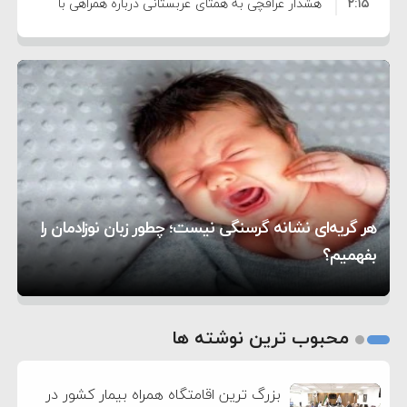
۲:۱۵
هشدار عراقچی به همتای عربستانی درباره همراهی با
۷:۱۰
آمریکا
مقام ارشد امنیتی: برنامه گسترده‌ای برای پاسخ به
۵:۴۵
دیوانگی آمریکا داریم
ترامپ دستور حملات جدید علیه ایران را صادر کرد
۱۲:۵۹
سپاه: دو نفتکش متخلف مورد اصابت قرار گرفته و
۸:۵۷
متوقف شدند
ترامپ مدعی توافق تاریخی برای خلع سلاح کامل
۱۶:۱۹
حماس شد
اعتراض عراقچی به همتای بلغارستانی به دلیل کمک
۱۰:۱۵
به آمریکا در حملات به ایران
کشورهایی که به متجاوزان کمک می کنند پاسخ
هر گریه‌ای نشانه گرسنگی نیست؛ چطور زبان نوزادمان را
۶:۰۵
سختی خواهند گرفت
سنتکام پایان تجاوز جدید به ایران را اعلام کرد
بفهمیم؟
روی دیگر زندگی
تغذیه پدر می‌تواند بر سلامت نوزاد تأثیر بگذارد
1
2
محبوب ترین نوشته ها
3
بزرگ ترین اقامتگاه همراه بیمار کشور در