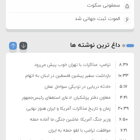
سمفونی سکوت
5
الموت ثبت جهانی شد
6
داغ ترین نوشته ها
۸:۳۶
ترامپ: مذاکرات با تهران خوب پیش می‌رود
۱۰:۳۳
بازداشت سفیر پیشین فلسطین در لبنان به اتهام
۵:۱۷
فساد و اختلاس اموال
حادثه دریایی در نزدیکی سواحل عمان
۴:۴۱
معاون دفتر پزشکیان: ادعای استعفای رئیس‌جمهور
۲۰:۳۹
واهی و کذب محض است
زمان و تاریخ مذاکرات آمریکا و ایران هنوز نهایی
۶:۵۰
نشده است
وزیر جنگ آمریکا: ماشین جنگی ما آماده حمله
۶:۲۱
نظامی علیه ایران است
موافقت ترامپ با لغو حمله به ایران