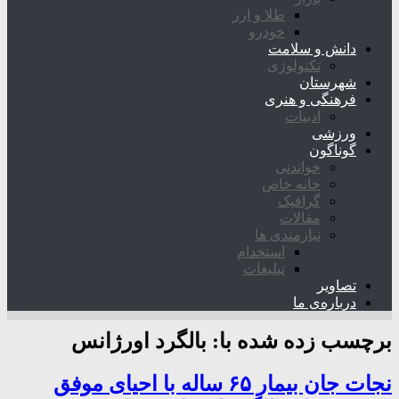
طلا و ارز
خودرو
دانش و سلامت
تکنولوژی
شهرستان
فرهنگی و هنری
ادبیات
ورزشی
گوناگون
خواندنی
خانه خاص
گرافیک
مقالات
نیازمندی ها
استخدام
تبلیغات
تصاویر
درباره‌ی ما
برچسب زده شده با:
بالگرد اورژانس
نجات جان بیمار ۶۵ ساله با احیای موفق