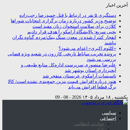
آخرین اخبار
دستگیری ۵ نفر در ارتباط با قتل حمیدرضا رجب‌زاده
توضیح وزیر کشور درباره زمان برگزاری انتخابات شوراها
کلاژن برای سلامت استخوان زنان مفید است
یحیی سریع: پالایشگاه آرامکو را هدف قرار دادیم
انفجار کنترل‌شده در معدن سنگ بینک/مردم گناوه نگران
نباشند
«کلثوم اکبری» اعدام می‌شود؟
پرونده تخریب ساباط تاریخی کازرون در شعبه ویژه قضایی
بررسی می‌شود
علیرضا منصوری سرپرست اداره‌کل منابع طبیعی و
آبخیزداری استان بوشهر شد
تاسیسات آرامکوی عربستان منفجر شد
هنوز درباره افزایش قیمت بنزین جمع‌بندی نشده است/ کالا
برگ قطعا افزایش می‌یابد
یکشنبه , ۱۸ مرداد ۱۴۰۵
2026 - 08 - 09
سیاسی
اجتماعی
حوادث، انتظامی
بازار