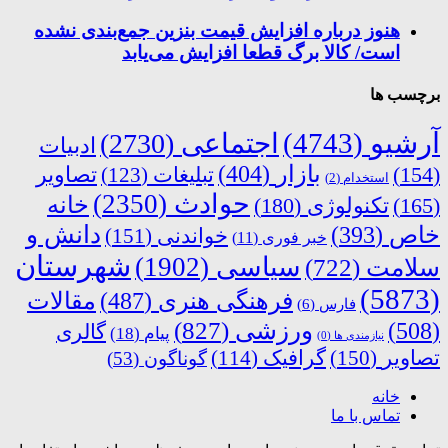
هنوز درباره افزایش قیمت بنزین جمع‌بندی نشده
است/ کالا برگ قطعا افزایش می‌یابد
برچسب ها
آرشیو
(4743)
اجتماعی
(2730)
ادبیات
بازار
(404)
(154)
تبلیغات
(123)
تصاویر
استخدام
(2)
حوادث
(2350)
خانه
(165)
تکنولوژی
(180)
دانش و
خاص
(393)
خواندنی
(151)
خبر فوری
(11)
شهرستان
سیاسی
(1902)
سلامت
(722)
(5873)
فرهنگی هنری
(487)
مقالات
فارس
(6)
ورزشی
(827)
(508)
گالری
پیام
(18)
نیازمندی ها
(0)
تصاویر
(150)
گرافیک
(114)
گوناگون
(53)
خانه
تماس با ما