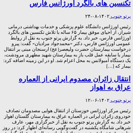
تکنسین های بالگرد اورژانس فارس
پرتو جنوب
۱۴۰۲-۰۸-۲۴
رئیس اورژانس دانشگاه علوم پزشکی و خدمات بهداشتی درمانی
شیراز، از احیای موفق بیمار ۶۵ ساله با تلاش تکنسین های بالگرد
اورژانس فارس، خبر داد. به گزارش پرتو جنوب به نقل از روابط
عمومی اورژانس فارس، دکتر «محمدجواد مرادیان» گفت: پیرو
درخواست بیمارستان حضرت ولیعصر(عج) ارسنجان مبنی بر انتقال
بیمار با سابقه عمل قلب باز به بیمارستان شهید مطهری مرودشت،
یک دستگاه آمبولانس به محل اعزام شد. او در این زمینه اضافه کرد:
بیمار که […]
انتقال زائران مصدوم ایرانی از العماره
عراق به اهواز
پرتو جنوب
۱۴۰۲-۰۶-۱۲
رئیس مرکز اورژانس خوزستان از انتقال هوایی مصدومان تصادف
خودروی زائران ایرانی در العماره عراق به بیمارستان گلستان اهواز
خبر داد. به گزارش پرتو جنوب به نقل از خبرگزاری مهر، عارف
شرهانی شامگاه یکشنبه در گفت‌وگویی رسانه‌ای اظهار کرد: در روز