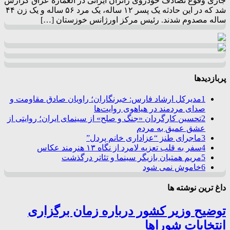
جاری وقوع تصادف خودروی زائران ایرانی در العماره عراق گزارش
شد که در این حادثه یک پسر ۱۲ ساله، یک مرد ۵۶ ساله و یک زن ۴۴
ساله مصدوم شدند. رئیس مرکز اورژانس خوزستان […]
پربازدیدها
1
مدیرکل ارشاد فارس: خبرنگاران؛ راویان صادق مقاومت و
صدای مردمند در هیاهوی روایت‌ها
2
تحسین کارگردان «جنگ و صلح» از سینمای ایران؛ روایتی از
عشق عمیق به مردم
3
ماجرای طنز “عزاداری خانم پردل”
4
سفر به قلب تعزیه لامرد از نگاه ۱۳ هنرمند عکاس
5
مریم همتیان بازیگر سینما و تئاتر درگذشت
6
خاموش نمی شود
داغ ترین نوشته ها
توضیح وزیر کشور درباره زمان برگزاری
انتخابات شوراها