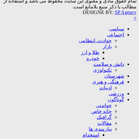
تمام حقوق مادی و معنوی این سایت محفوظ می باشد و استفاده از
مطالب با ذکر منبع بلامانع است.
DESIGNE BY:
SP Agency
×
سیاسی
اجتماعی
حوادث، انتظامی
بازار
طلا و ارز
خودرو
دانش و سلامت
تکنولوژی
شهرستان
فرهنگی و هنری
ادبیات
ورزشی
گوناگون
خواندنی
خانه خاص
گرافیک
مقالات
نیازمندی ها
استخدام