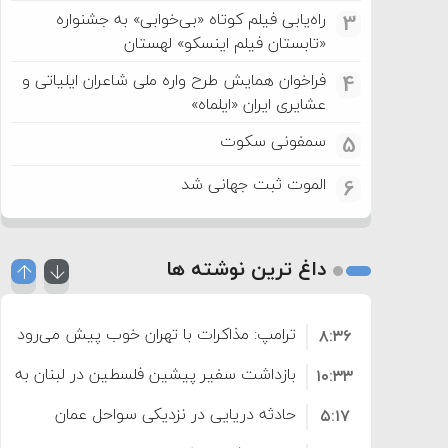
راه‌یابی فیلم کوتاه «بی‌خوابی» به جشنواره
3
«تابستان فیلم اینسکو» لهستان
فراخوان همایش طرح واره ملی شاعران ایلیاتی و
4
عشایری ایران «ایلماه»
سمفونی سکوت
5
الموت ثبت جهانی شد
6
داغ ترین نوشته ها
ترامپ: مذاکرات با تهران خوب پیش می‌رود
۸:۳۶
بازداشت سفیر پیشین فلسطین در لبنان به اته
۱۰:۳۳
حادثه دریایی در نزدیکی سواحل عمان
۵:۱۷