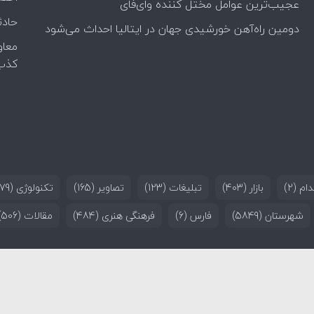
عجیب‌ترین عوامل مختل کننده وای‌فای
حادث
دومین راه‌آهن خورشیدی جهان در ایتالیا احداث می‌شود
معاو
کذب
ام
(2)
بازار
(403)
تبلیغات
(123)
تصاویر
(165)
تکنولوژی
(179)
شهرستان
(5849)
فارس
(6)
فرهنگی هنری
(484)
مقالات
(506)