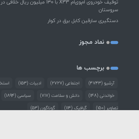
توقیف خودروی ام‌وی‌ام X33 با ۱۳۰ میلیون ریال خلافی در
سروستان
دستگیری سارقین کابل برق در کوار
نماد مجوز
برچسب ها
آرشیو
(4743)
اجتماعی
(2727)
ادبیات
(153)
استخد
خواندنی
(148)
دانش و سلامت
(717)
سیاسی
(1894)
تصاویر
(150)
گرافیک
(114)
گوناگون
(53)
خانه
تماس با ما