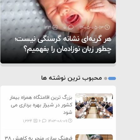
۶:۰۵
33
24
0
0
۱۴۰۵-۰۵-۱۳
۱۴۰۵-۰۵-۱۲
هر گریه‌ای نشانه گرسنگی نیست؛
تغذیه پدر می‌تواند بر سلامت نوزاد
11
0
۱۴۰۵-۰۵-۱۲
تأثیر بگذارد
روی دیگر زندگی
چطور زبان نوزادمان را بفهمیم؟
1
2
محبوب ترین نوشته ها
3
بزرگ ترین اقامتگاه همراه بیمار
کشور در شیراز بهره برداری می
شود
1,334
6
۱۴۰۳-۰۸-۰۹
فرهنگ سازی منجر به کاهش ۳۸