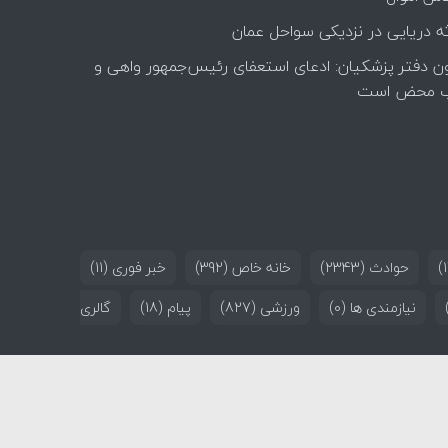
ه دریایی در نزدیکی سواحل عمان
ن دفتر پزشکیان: ادعای استعفای رئیس‌جمهور واهی و
 محض است
حوادث
(2343)
خانه خاص
(392)
خبر فوری
(11)
نیازمندی ها
(0)
ورزشی
(827)
پیام
(18)
گالری