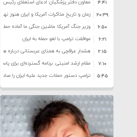
معاون دفتر پزشکیان: ادعای استعفای رئیس
۴:۴۱
است
زمان و تاریخ مذاکرات آمریکا و ایران هنوز نه
۲۰:۳۹
وزیر جنگ آمریکا: ماشین جنگی ما آماده حمله 
۶:۵۰
موافقت ترامپ با لغو حمله به ایران
۶:۲۱
هشدار عراقچی به همتای عربستانی درباره همرا
۲:۱۵
مقام ارشد امنیتی: برنامه گسترده‌ای برای پاسخ 
۷:۱۰
ترامپ دستور حملات جدید علیه ایران را صادر 
۵:۴۵
سپاه: دو نفتکش متخلف مورد اصابت قرار گر
۱۲:۵۹
ترامپ مدعی توافق تاریخی برای خلع سلاح ک
۸:۵۷
اعتراض عراقچی به همتای بلغارستانی به دلیل
۱۶:۱۹
ایران
کشورهایی که به متجاوزان کمک می کنند پ
۱۰:۱۵
سنتکام پایان تجاوز جدید به ایران را اعلام کرد