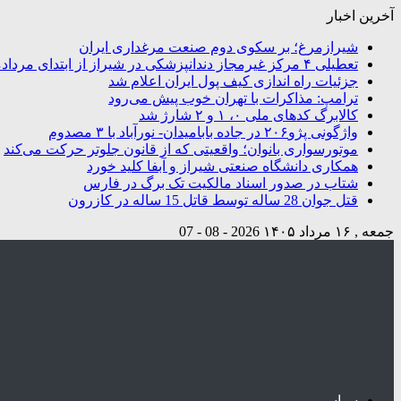
آخرین اخبار
شیرازمرغ؛ بر سکوی دوم صنعت مرغداری ایران
تعطیلی ۴ مرکز غیرمجاز دندانپزشکی در شیراز از ابتدای مردادماه تاکنون
جزئیات راه اندازی کیف پول ایران اعلام شد
ترامپ: مذاکرات با تهران خوب پیش می‌رود
کالابرگ کدهای ملی ۰، ۱ و ۲ شارژ شد
واژگونی پژو۲۰۶ در جاده بابامیدان- نورآباد با ۳ مصدوم
موتورسواری بانوان؛ واقعیتی که از قانون جلوتر حرکت می‌کند
همکاری دانشگاه صنعتی شیراز و آبفا کلید خورد
شتاب در صدور اسناد مالکیت تک برگ در فارس
قتل جوان 28 ساله توسط قاتل 15 ساله در کازرون
جمعه , ۱۶ مرداد ۱۴۰۵
2026 - 08 - 07
سیاسی