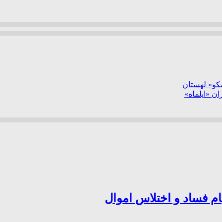
سکو» لهستان
ن «ایلماه»
ام فساد و اختلاس اموال