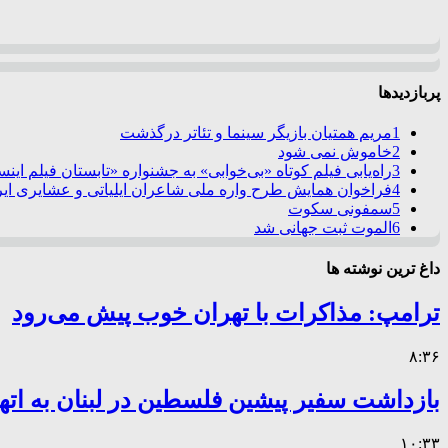
پربازدیدها
1
مریم همتیان بازیگر سینما و تئاتر درگذشت
2
خاموش نمی شود
3
راه‌یابی فیلم کوتاه «بی‌خوابی» به جشنواره «تابستان فیلم این
4
فراخوان همایش طرح واره ملی شاعران ایلیاتی و عشایری ایرا
5
سمفونی سکوت
6
الموت ثبت جهانی شد
داغ ترین نوشته ها
ترامپ: مذاکرات با تهران خوب پیش می‌رود
۸:۳۶
بازداشت سفیر پیشین فلسطین در لبنان به اته
۱۰:۳۳