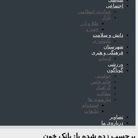
اجتماعی
حوادث، انتظامی
بازار
طلا و ارز
خودرو
دانش و سلامت
تکنولوژی
شهرستان
فرهنگی و هنری
ادبیات
ورزشی
گوناگون
خواندنی
خانه خاص
گرافیک
مقالات
نیازمندی ها
استخدام
تبلیغات
تصاویر
درباره‌ی ما
برچسب زده شده با:
بانک خون