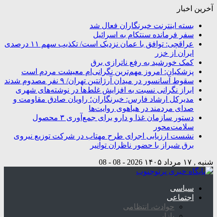
آخرین اخبار
بسته اینترنت خبرنگاران فعال شد
سفر فرمانده سنتکام به اسرائیل
عراقچی: توافق با عمان نزدیک است/ تکذیب سهم ۱۱ درصدی
ایران از خزر
کمک خورشید به رفع ناترازی برق
پزشکیان: امروز مهم‌ترین نگرانی‌ام معیشت مردم است
سقوط آسانسور در میدان آرژانتین تهران/ ۹ نفر مصدوم شدند
ابراز نگرانی نسبت به افزایش غلط‌ها در نوشته‌های شهری
مدیرکل ارشاد فارس: خبرنگاران؛ راویان صادق مقاومت و
صدای مردمند در هیاهوی روایت‌ها
دستور سازمان غذا و دارو برای جمع‌آوری ۳ محصول
سلامت‌محور
نشست ارزیابی اجرای طرح مهتاب در شرکت توزیع نیروی
برق شیراز با حضور ناظران توانیر
شنبه , ۱۷ مرداد ۱۴۰۵
2026 - 08 - 08
سیاسی
اجتماعی
حوادث، انتظامی
بازار