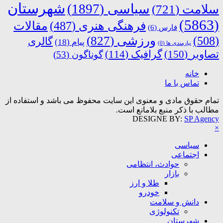
شهرستان
سیاسی
(1897)
سلامت
(721)
(5863)
فرهنگی هنری
(487)
مقالات
فارس
(6)
ورزشی
(827)
(508)
گالری
پیام
(18)
نیازمندی ها
(0)
تصاویر
(150)
گرافیک
(114)
گوناگون
(53)
خانه
تماس با ما
تمام حقوق مادی و معنوی این سایت محفوظ می باشد و استفاده از
مطالب با ذکر منبع بلامانع است.
DESIGNE BY:
SP Agency
×
سیاسی
اجتماعی
حوادث، انتظامی
بازار
طلا و ارز
خودرو
دانش و سلامت
تکنولوژی
شهرستان