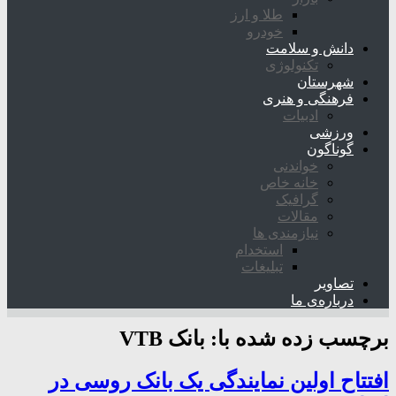
طلا و ارز
خودرو
دانش و سلامت
تکنولوژی
شهرستان
فرهنگی و هنری
ادبیات
ورزشی
گوناگون
خواندنی
خانه خاص
گرافیک
مقالات
نیازمندی ها
استخدام
تبلیغات
تصاویر
درباره‌ی ما
برچسب زده شده با:
بانک VTB
افتتاح اولین نمایندگی یک بانک روسی در