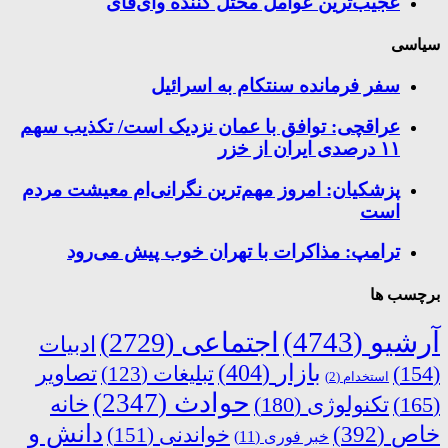
عجیب‌ترین عوامل مختل کننده وای‌فای
سیاسی
سفر فرمانده سنتکام به اسرائیل
عراقچی: توافق با عمان نزدیک است/ تکذیب سهم
۱۱ درصدی ایران از خزر
پزشکیان: امروز مهم‌ترین نگرانی‌ام معیشت مردم
است
ترامپ: مذاکرات با تهران خوب پیش می‌رود
برچسب ها
آرشیو
(4743)
اجتماعی
(2729)
ادبیات
بازار
(404)
(154)
تبلیغات
(123)
تصاویر
استخدام
(2)
حوادث
(2347)
خانه
(165)
تکنولوژی
(180)
دانش و
خاص
(392)
خواندنی
(151)
خبر فوری
(11)