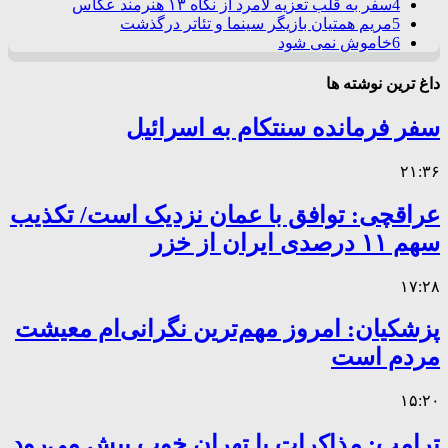
4
سفر به قلب تعزیه لامرد از نگاه ۱۳ هنرمند عکاس
5
مریم همتیان بازیگر سینما و تئاتر درگذشت
6
خاموش نمی شود
داغ ترین نوشته ها
سفر فرمانده سنتکام به اسرائیل
۲۱:۳۶
عراقچی: توافق با عمان نزدیک است/ تکذیب
سهم ۱۱ درصدی ایران از خزر
۱۷:۲۸
پزشکیان: امروز مهم‌ترین نگرانی‌ام معیشت
مردم است
۱۵:۲۰
ترامپ: مذاکرات با تهران خوب پیش می‌رود