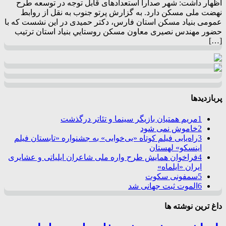
اظهار داشت: شهر صدارا استعدادهای قابل توجه در توسعه طرح
نهضت ملی مسکن دارد. به گزارش پرتو جنوب به نقل از روابط
عمومی بنیاد مسکن استان فارس، دکتر حمیدی در این نشست که با
حضور مهندس نصیری معاون مسکن روستايي بنياد استان ترتیب
[…]
پربازدیدها
1
مریم همتیان بازیگر سینما و تئاتر درگذشت
2
خاموش نمی شود
3
راه‌یابی فیلم کوتاه «بی‌خوابی» به جشنواره «تابستان فیلم
اینسکو» لهستان
4
فراخوان همایش طرح واره ملی شاعران ایلیاتی و عشایری
ایران «ایلماه»
5
سمفونی سکوت
6
الموت ثبت جهانی شد
داغ ترین نوشته ها