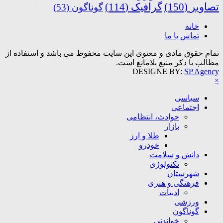
تصاویر
(150)
گرافیک
(114)
گوناگون
(53)
خانه
تماس با ما
تمام حقوق مادی و معنوی این سایت محفوظ می باشد و استفاده از
مطالب با ذکر منبع بلامانع است.
DESIGNE BY:
SP Agency
×
سیاسی
اجتماعی
حوادث، انتظامی
بازار
طلا و ارز
خودرو
دانش و سلامت
تکنولوژی
شهرستان
فرهنگی و هنری
ادبیات
ورزشی
گوناگون
خواندنی