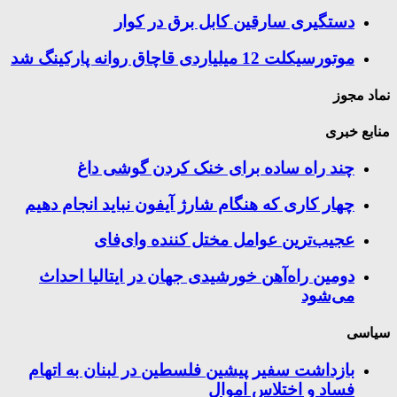
دستگیری سارقین کابل برق در کوار
موتورسيكلت 12 ميلياردی قاچاق روانه پاركينگ شد
نماد مجوز
منابع خبری
چند راه‌ ساده برای خنک کردن گوشی داغ
چهار کاری که هنگام شارژ آیفون نباید انجام دهیم
عجیب‌ترین عوامل مختل کننده وای‌فای
دومین راه‌آهن خورشیدی جهان در ایتالیا احداث
می‌شود
سیاسی
بازداشت سفیر پیشین فلسطین در لبنان به اتهام
فساد و اختلاس اموال