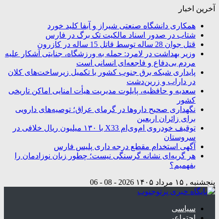
آخرین اخبار
همکاری دانشگاه صنعتی شیراز و آبفا کلید خورد
شتاب در صدور اسناد مالکیت تک برگ در فارس
قتل جوان 28 ساله توسط قاتل 15 ساله در کازرون
وزیر بهداشت در لامرد: حمله به ورزشگاه، جنایتی آشکار علیه
مردم بی‌دفاع و فاجعه‌ای انسانی است
پایداری شبکه برق جنوب کشور با تکمیل زیرساخت‌های کلان
در داراب و زرین‌دشت
سعدیه و حافظیه، پایلوت مدیریت هیأت امنایی اماکن تاریخی
کشور
نگهداری صحیح داروها در گرمای عراق؛ توصیه‌های دارویی
برای زائران اربعین
توقیف خودروی ام‌وی‌ام X33 با ۱۳۰ میلیون ریال خلافی در
سروستان
آگهی استخدام مقطع درجه داری پلیس فارس
هر گریه‌ای نشانه گرسنگی نیست؛ چطور زبان نوزادمان را
بفهمیم؟
پنجشنبه , ۱۵ مرداد ۱۴۰۵
2026 - 08 - 06
سیاسی
اجتماعی