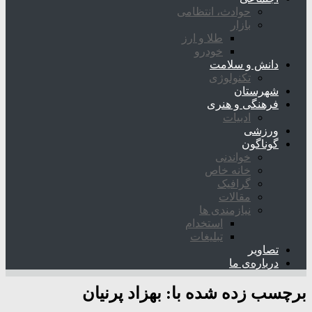
حوادث، انتظامی
بازار
طلا و ارز
خودرو
دانش و سلامت
تکنولوژی
شهرستان
فرهنگی و هنری
ادبیات
ورزشی
گوناگون
خواندنی
خانه خاص
گرافیک
مقالات
نیازمندی ها
استخدام
تبلیغات
تصاویر
درباره‌ی ما
برچسب زده شده با:
بهزاد پرنیان