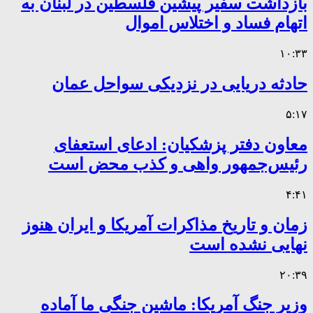
بازداشت سفیر پیشین فلسطین در لبنان به
اتهام فساد و اختلاس اموال
۱۰:۳۳
حادثه دریایی در نزدیکی سواحل عمان
۵:۱۷
معاون دفتر پزشکیان: ادعای استعفای
رئیس‌جمهور واهی و کذب محض است
۴:۴۱
زمان و تاریخ مذاکرات آمریکا و ایران هنوز
نهایی نشده است
۲۰:۳۹
وزیر جنگ آمریکا: ماشین جنگی ما آماده