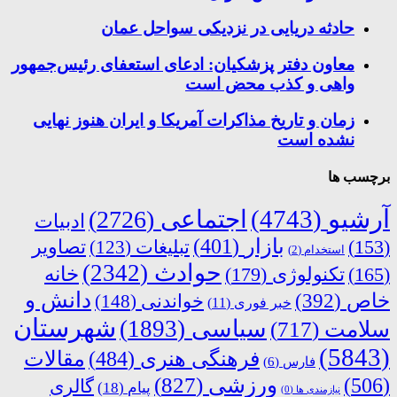
حادثه دریایی در نزدیکی سواحل عمان
معاون دفتر پزشکیان: ادعای استعفای رئیس‌جمهور
واهی و کذب محض است
زمان و تاریخ مذاکرات آمریکا و ایران هنوز نهایی
نشده است
برچسب ها
آرشیو
(4743)
اجتماعی
(2726)
ادبیات
بازار
(401)
(153)
تبلیغات
(123)
تصاویر
استخدام
(2)
حوادث
(2342)
خانه
(165)
تکنولوژی
(179)
دانش و
خاص
(392)
خواندنی
(148)
خبر فوری
(11)
شهرستان
سیاسی
(1893)
سلامت
(717)
(5843)
فرهنگی هنری
(484)
مقالات
فارس
(6)
ورزشی
(827)
(506)
گالری
پیام
(18)
نیازمندی ها
(0)