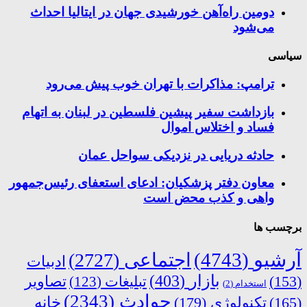
دومین راه‌آهن خورشیدی جهان در ایتالیا احداث
می‌شود
سیاسی
ترامپ: مذاکرات با تهران خوب پیش می‌رود
بازداشت سفیر پیشین فلسطین در لبنان به اتهام
فساد و اختلاس اموال
حادثه دریایی در نزدیکی سواحل عمان
معاون دفتر پزشکیان: ادعای استعفای رئیس‌جمهور
واهی و کذب محض است
برچسب ها
آرشیو
(4743)
اجتماعی
(2727)
ادبیات
بازار
(403)
(153)
تبلیغات
(123)
تصاویر
استخدام
(2)
حوادث
(2343)
خانه
(165)
تکنولوژی
(179)