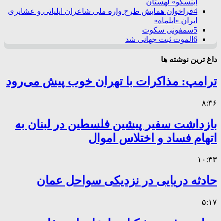
اینسکو» لهستان
4
فراخوان همایش طرح واره ملی شاعران ایلیاتی و عشایری
ایران «ایلماه»
5
سمفونی سکوت
6
الموت ثبت جهانی شد
داغ ترین نوشته ها
ترامپ: مذاکرات با تهران خوب پیش می‌رود
۸:۳۶
بازداشت سفیر پیشین فلسطین در لبنان به
اتهام فساد و اختلاس اموال
۱۰:۳۳
حادثه دریایی در نزدیکی سواحل عمان
۵:۱۷