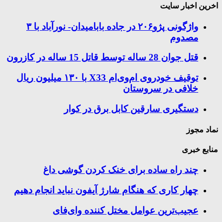
اخرین اخبار سایت
واژگونی پژو۲۰۶ در جاده بابامیدان- نورآباد با ۳
مصدوم
قتل جوان 28 ساله توسط قاتل 15 ساله در کازرون
توقیف خودروی ام‌وی‌ام X33 با ۱۳۰ میلیون ریال
خلافی در سروستان
دستگیری سارقین کابل برق در کوار
نماد مجوز
منابع خبری
چند راه‌ ساده برای خنک کردن گوشی داغ
چهار کاری که هنگام شارژ آیفون نباید انجام دهیم
عجیب‌ترین عوامل مختل کننده وای‌فای