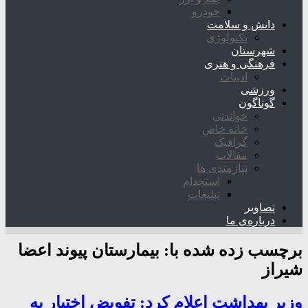
خودرو
دانش و سلامت
تکنولوژی
شهرستان
فرهنگی و هنری
ادبیات
ورزشی
گوناگون
خواندنی
خانه خاص
گرافیک
مقالات
نیازمندی ها
استخدام
تبلیغات
تصاویر
درباره‌ی ما
برچسب زده شده با:
بیمارستان پیوند اعضا
شیراز
وزیر بهداشت اعلام کرد: تفویض اختیار به