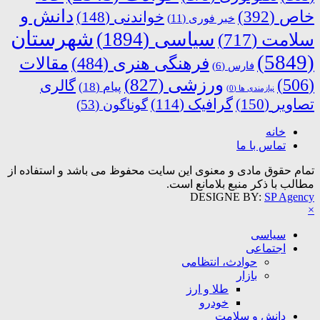
دانش و
خاص
(392)
خواندنی
(148)
خبر فوری
(11)
شهرستان
سیاسی
(1894)
سلامت
(717)
(5849)
فرهنگی هنری
(484)
مقالات
فارس
(6)
ورزشی
(827)
(506)
گالری
پیام
(18)
نیازمندی ها
(0)
تصاویر
(150)
گرافیک
(114)
گوناگون
(53)
خانه
تماس با ما
تمام حقوق مادی و معنوی این سایت محفوظ می باشد و استفاده از
مطالب با ذکر منبع بلامانع است.
DESIGNE BY:
SP Agency
×
سیاسی
اجتماعی
حوادث، انتظامی
بازار
طلا و ارز
خودرو
دانش و سلامت