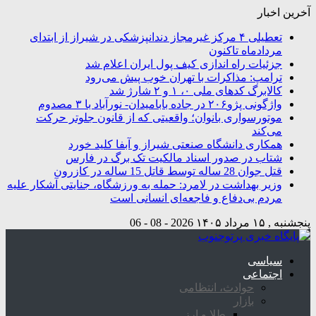
آخرین اخبار
تعطیلی ۴ مرکز غیرمجاز دندانپزشکی در شیراز از ابتدای
مردادماه تاکنون
جزئیات راه اندازی کیف پول ایران اعلام شد
ترامپ: مذاکرات با تهران خوب پیش می‌رود
کالابرگ کدهای ملی ۰، ۱ و ۲ شارژ شد
واژگونی پژو۲۰۶ در جاده بابامیدان- نورآباد با ۳ مصدوم
موتورسواری بانوان؛ واقعیتی که از قانون جلوتر حرکت
می‌کند
همکاری دانشگاه صنعتی شیراز و آبفا کلید خورد
شتاب در صدور اسناد مالکیت تک برگ در فارس
قتل جوان 28 ساله توسط قاتل 15 ساله در کازرون
وزیر بهداشت در لامرد: حمله به ورزشگاه، جنایتی آشکار علیه
مردم بی‌دفاع و فاجعه‌ای انسانی است
پنجشنبه , ۱۵ مرداد ۱۴۰۵
2026 - 08 - 06
سیاسی
اجتماعی
حوادث، انتظامی
بازار
طلا و ارز