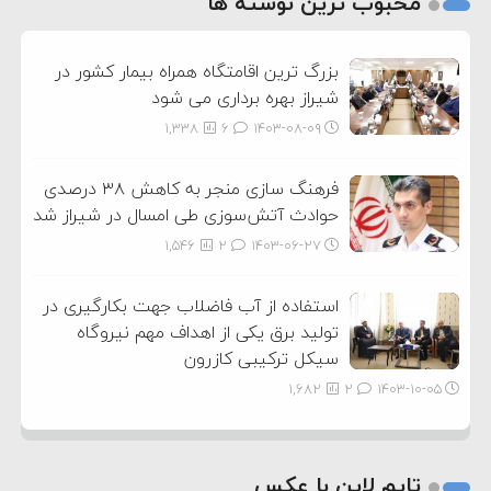
محبوب ترین نوشته ها
3
بزرگ ترین اقامتگاه همراه بیمار کشور در
شیراز بهره برداری می شود
1,338
6
۱۴۰۳-۰۸-۰۹
فرهنگ سازی منجر به کاهش ۳۸ درصدی
حوادث آتش‌سوزی طی امسال در شیراز شد
1,546
2
۱۴۰۳-۰۶-۲۷
استفاده از آب فاضلاب جهت بکارگیری در
تولید برق یکی از اهداف مهم نیروگاه
سیکل ترکیبی کازرون
1,682
2
۱۴۰۳-۱۰-۰۵
تایم لاین با عکس