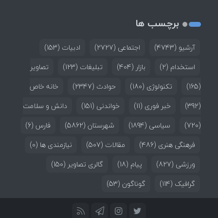
برچسب ها
آرشیو
(4743)
اجتماعی
(2727)
ادبیات
(153)
استخدام
(2)
بازار
(404)
تبلیغات
(123)
تصاویر
(165)
تکنولوژی
(180)
حوادث
(2347)
خانه خاص
(392)
خبر فوری
(11)
خواندنی
(151)
دانش و سلامت
(720)
سیاسی
(1894)
شهرستان
(5862)
فارس
(6)
فرهنگی هنری
(486)
مقالات
(507)
نیازمندی ها
(0)
ورزشی
(827)
پیام
(18)
گالری تصاویر
(150)
گرافیک
(114)
گوناگون
(53)