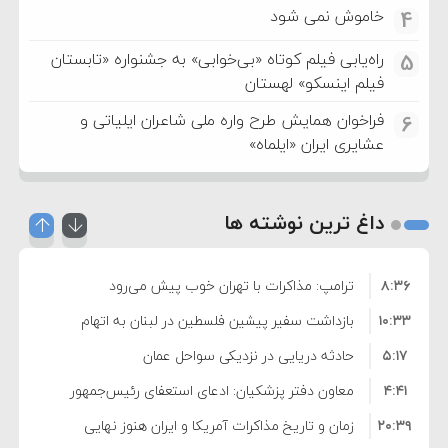
خاموش نمی شود
4
راه‌یابی فیلم کوتاه «بی‌خوابی» به جشنواره «تابستان
5
فیلم اینسکو» لهستان
فراخوان همایش طرح واره ملی شاعران ایلیاتی و
6
عشایری ایران «ایلماه»
داغ ترین نوشته ها
۸:۳۶
ترامپ: مذاکرات با تهران خوب پیش می‌رود
۱۰:۳۳
بازداشت سفیر پیشین فلسطین در لبنان به اتهام
۵:۱۷
فساد و اختلاس اموال
حادثه دریایی در نزدیکی سواحل عمان
۴:۴۱
معاون دفتر پزشکیان: ادعای استعفای رئیس‌جمهور
۲۰:۳۹
واهی و کذب محض است
زمان و تاریخ مذاکرات آمریکا و ایران هنوز نهایی