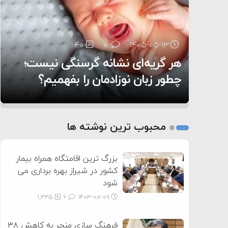
۶:۰۵
40
29
0
0
۱۴۰۵-۰۵-۱۳
۱۴۰۵-۰۵-۱۲
هر گریه‌ای نشانه گرسنگی نیست؛
تغذیه پدر می‌تواند بر سلامت نوزاد
13
0
۱۴۰۵-۰۵-۱۲
تأثیر بگذارد
روی دیگر زندگی
چطور زبان نوزادمان را بفهمیم؟
1
2
محبوب ترین نوشته ها
3
بزرگ ترین اقامتگاه همراه بیمار
کشور در شیراز بهره برداری می
شود
1,335
6
۱۴۰۳-۰۸-۰۹
فرهنگ سازی منجر به کاهش ۳۸