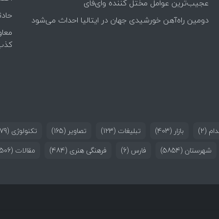
عجیب‌ترین عوامل مختل کننده وای‌فای
حادث
دومین راه‌آهن خورشیدی جهان در ایتالیا احداث می‌شود
معاو
کذب
ام
(2)
بازار
(403)
تبلیغات
(123)
تصاویر
(165)
تکنولوژی
(179)
شهرستان
(5854)
فارس
(6)
فرهنگی هنری
(484)
مقالات
(506)