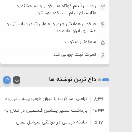
راه‌یابی فیلم کوتاه «بی‌خوابی» به جشنواره
3
«تابستان فیلم اینسکو» لهستان
فراخوان همایش طرح واره ملی شاعران ایلیاتی و
4
عشایری ایران «ایلماه»
سمفونی سکوت
5
الموت ثبت جهانی شد
6
داغ ترین نوشته ها
ترامپ: مذاکرات با تهران خوب پیش می‌رود
۸:۳۶
بازداشت سفیر پیشین فلسطین در لبنان به اته
۱۰:۳۳
حادثه دریایی در نزدیکی سواحل عمان
۵:۱۷