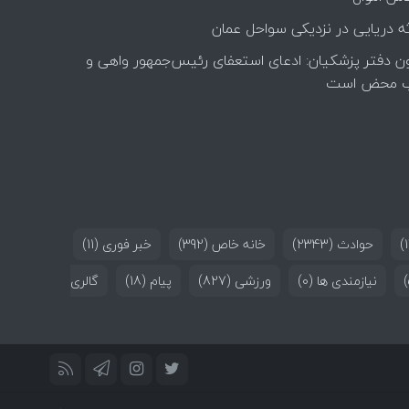
ه دریایی در نزدیکی سواحل عمان
ن دفتر پزشکیان: ادعای استعفای رئیس‌جمهور واهی و
 محض است
حوادث
(2343)
خانه خاص
(392)
خبر فوری
(11)
نیازمندی ها
(0)
ورزشی
(827)
پیام
(18)
گالری