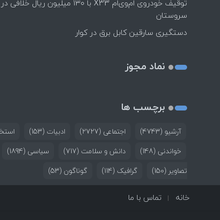
توقیف خودروی ام‌وی‌ام X33 با ۱۳۰ میلیون ریال خلافی در
سروستان
دستگیری سارقین کابل برق در کوار
نماد مجوز
برچسب ها
آرشیو
(4743)
اجتماعی
(2727)
ادبیات
(153)
استخد
خواندنی
(148)
دانش و سلامت
(717)
سیاسی
(1894)
تصاویر
(150)
گرافیک
(114)
گوناگون
(53)
خانه
تماس با ما