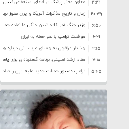
معاون دفتر پزشکیان: ادعای استعفای رئیس
۴:۴۱
است
زمان و تاریخ مذاکرات آمریکا و ایران هنوز نه
۲۰:۳۹
وزیر جنگ آمریکا: ماشین جنگی ما آماده حمله 
۶:۵۰
موافقت ترامپ با لغو حمله به ایران
۶:۲۱
هشدار عراقچی به همتای عربستانی درباره همرا
۲:۱۵
مقام ارشد امنیتی: برنامه گسترده‌ای برای پاسخ 
۷:۱۰
ترامپ دستور حملات جدید علیه ایران را صادر 
۵:۴۵
سپاه: دو نفتکش متخلف مورد اصابت قرار گر
۱۲:۵۹
ترامپ مدعی توافق تاریخی برای خلع سلاح ک
۸:۵۷
اعتراض عراقچی به همتای بلغارستانی به دلیل
۱۶:۱۹
ایران
کشورهایی که به متجاوزان کمک می کنند پ
۱۰:۱۵
سنتکام پایان تجاوز جدید به ایران را اعلام کرد