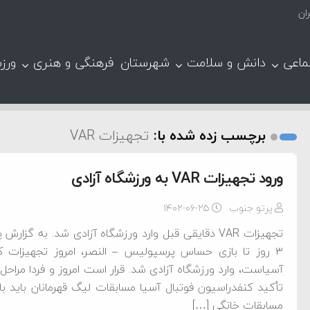
ان
ماعی
دانش و سلامت
شهرستان
فرهنگی و هنری
ورز
برچسب زده شده با:
تجهیزات VAR
ورود تجهیزات VAR به ورزشگاه آزادی
پرتو جنوب
۱۴۰۲-۰۶-۲۵
تجهیزات VAR دقایقی قبل وارد ورزشگاه آزادی شد. به گز
۳ روز تا بازی حساس پرسپولیس – النصر، امروز تجهیزات ک
آسیاست، وارد ورزشگاه آزادی شد. قرار است امروز و فردا مراحل
تأکید کنفدراسیون فوتبال آسیا مسابقات لیگ قهرمانان باید ب
مسابقات خانگی […]