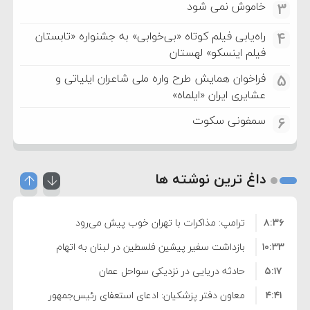
خاموش نمی شود
3
راه‌یابی فیلم کوتاه «بی‌خوابی» به جشنواره «تابستان
4
فیلم اینسکو» لهستان
فراخوان همایش طرح واره ملی شاعران ایلیاتی و
5
عشایری ایران «ایلماه»
سمفونی سکوت
6
داغ ترین نوشته ها
۸:۳۶
ترامپ: مذاکرات با تهران خوب پیش می‌رود
۱۰:۳۳
بازداشت سفیر پیشین فلسطین در لبنان به اتهام
۵:۱۷
فساد و اختلاس اموال
حادثه دریایی در نزدیکی سواحل عمان
۴:۴۱
معاون دفتر پزشکیان: ادعای استعفای رئیس‌جمهور