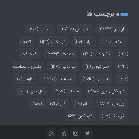
برچسب ها
آرشیو
(4743)
اجتماعی
(2727)
ادبیات
(153)
استخدام
(2)
بازار
(404)
تبلیغات
(123)
تصاویر
(165)
تکنولوژی
(179)
حوادث
(2343)
خانه خاص
(392)
خبر فوری
(11)
خواندنی
(148)
دانش و سلامت
(717)
سیاسی
(1894)
شهرستان
(5860)
فارس
(6)
فرهنگی هنری
(485)
مقالات
(507)
نیازمندی ها
(0)
ورزشی
(827)
پیام
(18)
گالری تصاویر
(150)
گرافیک
(114)
گوناگون
(53)