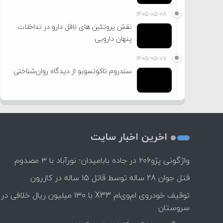
۱۴۰۵-۰۵-۰۸
نقش پروتئین های ناقل دارو در تداخلات
پنهان دارویی
۱۴۰۵-۰۵-۰۷
سندروم تاکوتسوبو از دیدگاه روان‌شناختی
اخرین اخبار سایت
واژگونی پژو۲۰۶ در جاده بابامیدان- نورآباد با ۳ مصدوم
قتل جوان 28 ساله توسط قاتل 15 ساله در کازرون
توقیف خودروی ام‌وی‌ام X33 با ۱۳۰ میلیون ریال خلافی در
سروستان