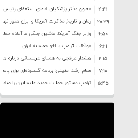
معاون دفتر پزشکیان: ادعای استعفای رئیس
۴:۴۱
است
زمان و تاریخ مذاکرات آمریکا و ایران هنوز نه
۲۰:۳۹
وزیر جنگ آمریکا: ماشین جنگی ما آماده حمله 
۶:۵۰
موافقت ترامپ با لغو حمله به ایران
۶:۲۱
هشدار عراقچی به همتای عربستانی درباره همرا
۲:۱۵
مقام ارشد امنیتی: برنامه گسترده‌ای برای پاسخ 
۷:۱۰
ترامپ دستور حملات جدید علیه ایران را صادر 
۵:۴۵
سپاه: دو نفتکش متخلف مورد اصابت قرار گر
۱۲:۵۹
ترامپ مدعی توافق تاریخی برای خلع سلاح ک
۸:۵۷
اعتراض عراقچی به همتای بلغارستانی به دلیل
۱۶:۱۹
ایران
کشورهایی که به متجاوزان کمک می کنند پ
۱۰:۱۵