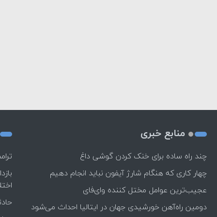
منابع خبری
چند راه‌ ساده برای خنک کردن گوشی داغ
ترام
چهار کاری که هنگام شارژ آیفون نباید انجام دهیم
بازد
اختل
عجیب‌ترین عوامل مختل کننده وای‌فای
حادث
دومین راه‌آهن خورشیدی جهان در ایتالیا احداث می‌شود