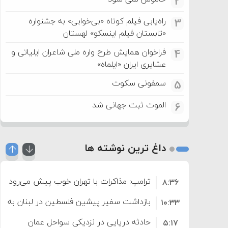
2
راه‌یابی فیلم کوتاه «بی‌خوابی» به جشنواره
3
«تابستان فیلم اینسکو» لهستان
فراخوان همایش طرح واره ملی شاعران ایلیاتی و
4
عشایری ایران «ایلماه»
سمفونی سکوت
5
الموت ثبت جهانی شد
6
داغ ترین نوشته ها
ترامپ: مذاکرات با تهران خوب پیش می‌رود
۸:۳۶
بازداشت سفیر پیشین فلسطین در لبنان به اته
۱۰:۳۳
حادثه دریایی در نزدیکی سواحل عمان
۵:۱۷