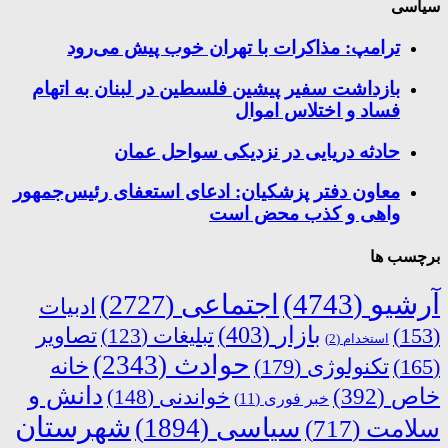
سیاسی
ترامپ: مذاکرات با تهران خوب پیش می‌رود
بازداشت سفیر پیشین فلسطین در لبنان به اتهام
فساد و اختلاس اموال
حادثه دریایی در نزدیکی سواحل عمان
معاون دفتر پزشکیان: ادعای استعفای رئیس‌جمهور
واهی و کذب محض است
برچسب ها
آرشیو
(4743)
اجتماعی
(2727)
ادبیات
بازار
(403)
(153)
تبلیغات
(123)
تصاویر
استخدام
(2)
حوادث
(2343)
خانه
(165)
تکنولوژی
(179)
دانش و
خاص
(392)
خواندنی
(148)
خبر فوری
(11)
شهرستان
سیاسی
(1894)
سلامت
(717)