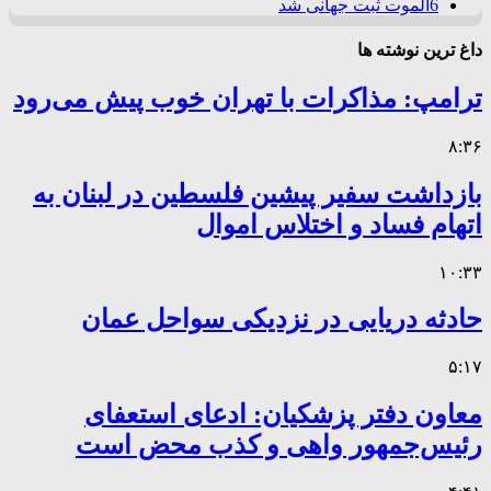
6
الموت ثبت جهانی شد
داغ ترین نوشته ها
ترامپ: مذاکرات با تهران خوب پیش می‌رود
۸:۳۶
بازداشت سفیر پیشین فلسطین در لبنان به
اتهام فساد و اختلاس اموال
۱۰:۳۳
حادثه دریایی در نزدیکی سواحل عمان
۵:۱۷
معاون دفتر پزشکیان: ادعای استعفای
رئیس‌جمهور واهی و کذب محض است