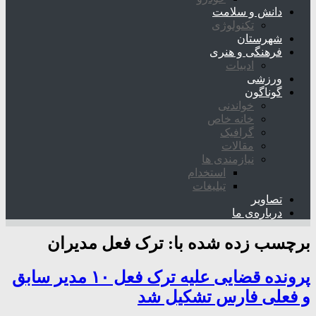
دانش و سلامت
تکنولوژی
شهرستان
فرهنگی و هنری
ادبیات
ورزشی
گوناگون
خواندنی
خانه خاص
گرافیک
مقالات
نیازمندی ها
استخدام
تبلیغات
تصاویر
درباره‌ی ما
برچسب زده شده با:
ترک فعل مدیران
پرونده قضایی علیه ترک فعل ۱۰ مدیر سابق
و فعلی فارس تشکیل شد