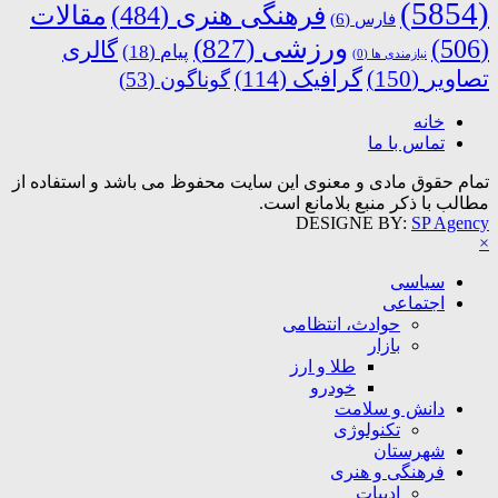
(5854)
فرهنگی هنری
(484)
مقالات
فارس
(6)
ورزشی
(827)
(506)
گالری
پیام
(18)
نیازمندی ها
(0)
تصاویر
(150)
گرافیک
(114)
گوناگون
(53)
خانه
تماس با ما
تمام حقوق مادی و معنوی این سایت محفوظ می باشد و استفاده از
مطالب با ذکر منبع بلامانع است.
DESIGNE BY:
SP Agency
×
سیاسی
اجتماعی
حوادث، انتظامی
بازار
طلا و ارز
خودرو
دانش و سلامت
تکنولوژی
شهرستان
فرهنگی و هنری
ادبیات