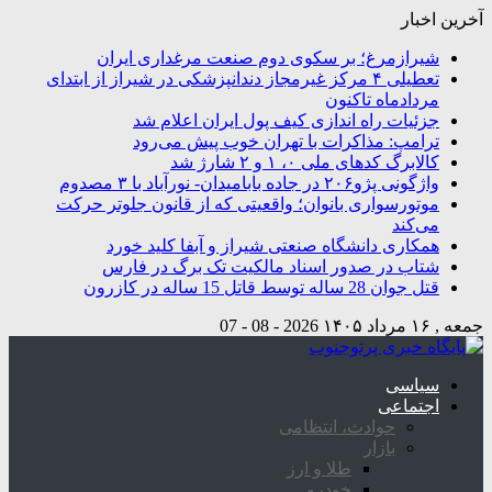
آخرین اخبار
شیرازمرغ؛ بر سکوی دوم صنعت مرغداری ایران
تعطیلی ۴ مرکز غیرمجاز دندانپزشکی در شیراز از ابتدای
مردادماه تاکنون
جزئیات راه اندازی کیف پول ایران اعلام شد
ترامپ: مذاکرات با تهران خوب پیش می‌رود
کالابرگ کدهای ملی ۰، ۱ و ۲ شارژ شد
واژگونی پژو۲۰۶ در جاده بابامیدان- نورآباد با ۳ مصدوم
موتورسواری بانوان؛ واقعیتی که از قانون جلوتر حرکت
می‌کند
همکاری دانشگاه صنعتی شیراز و آبفا کلید خورد
شتاب در صدور اسناد مالکیت تک برگ در فارس
قتل جوان 28 ساله توسط قاتل 15 ساله در کازرون
جمعه , ۱۶ مرداد ۱۴۰۵
2026 - 08 - 07
سیاسی
اجتماعی
حوادث، انتظامی
بازار
طلا و ارز
خودرو