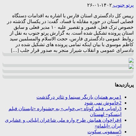
پرتو جنوب
۱۴۰۲-۰۱-۲۶
رییس کل دادگستری استان فارس با اشاره به اقدامات دستگاه
قضایی استان در حوزه مقابله با فساد، گفت: در یکسال گذشته در
خصوص ترک فعل، قصور و تقصیر علیه ۱۰ مدیر فعلی و سابق
استان پرونده تشکیل شده است. به گزارش پرتو جنوب به نقل از
روابط عمومی دادگستری فارس، حجت الاسلام والمسلمین سید
کاظم موسوی با بیان اینکه تمامی پرونده های تشکیل شده در
دادسرای عمومی و انقلاب شیراز منجر به صدور قرار جلب […]
پربازدیدها
1
مریم همتیان بازیگر سینما و تئاتر درگذشت
2
خاموش نمی شود
3
راه‌یابی فیلم کوتاه «بی‌خوابی» به جشنواره «تابستان فیلم
اینسکو» لهستان
4
فراخوان همایش طرح واره ملی شاعران ایلیاتی و عشایری
ایران «ایلماه»
5
سمفونی سکوت