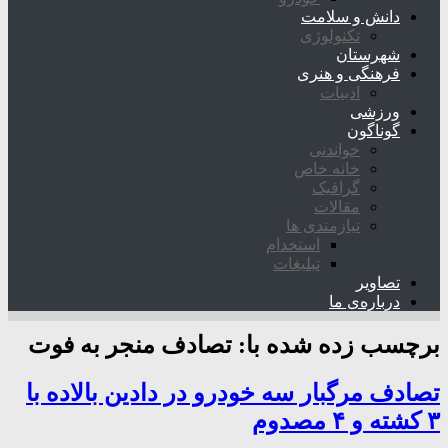
دانش و سلامت
تکنولوژی
شهرستان
فرهنگی و هنری
ادبیات
ورزشی
گوناگون
خواندنی
خانه خاص
گرافیک
مقالات
نیازمندی ها
استخدام
تبلیغات
تصاویر
درباره‌ی ما
برچسب زده شده با:
تصادف منجر به فوت
تصادف مرگبار سه خودرو در دادین بالاده با
۳ کشته و ۴ مصدوم