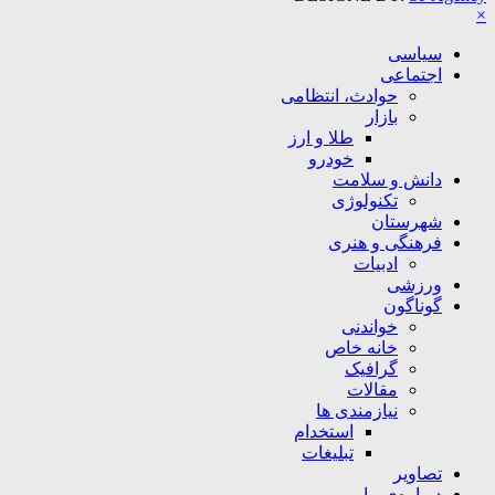
×
سیاسی
اجتماعی
حوادث، انتظامی
بازار
طلا و ارز
خودرو
دانش و سلامت
تکنولوژی
شهرستان
فرهنگی و هنری
ادبیات
ورزشی
گوناگون
خواندنی
خانه خاص
گرافیک
مقالات
نیازمندی ها
استخدام
تبلیغات
تصاویر
درباره‌ی ما