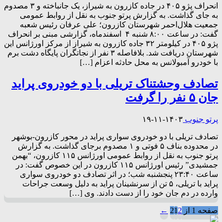
انحراف پژو ۴۰۵ در جاده کازرون به شیراز، یک جانباخته و ۳ مصدوم
به جای گذاشت. به گزارش پرتو جنوب به نقل از روابط عمومی
جمعیت هلال‌احمر شهرستان کازرون؛ علی عرفان رئیس شعبه
گفت: در ساعت ۸:۰۰ شنبه ۴ اسفندماه، گزارشی مبنی بر انحراف
پژو ۴۰۵ در کیلومتر ۳۲ جاده کازرون به شیراز از مرکز اورژانس این
شهرستان دریافت شد. بلافاصله ۳ نفر از نجاتگران پایگاه دشت برم
با خودرو آمبولانس به محل حادثه اعزام […]
تصادف وحشتناک تریلی با دو خودروی پراید
جان ۵ نفر را گرفت
پرتو جنوب
۱۴۰۳-۱۱-۱۹
تصادف تریلی با دو خودروی سواری پراید در محور کازرون-بوشهر
در محدوده بناف ۵ فوتی و ۱ مصدوم برجای گذاشت. به گزارش
پرتو جنوب به نقل از روابط عمومی اورژانس ۱۱۵ کازرون، “بهمن
جمشیدی” رئیس اورژانس ۱۱۵ کازرون در این خصوص گفت: در
ساعت ۲۳:۴۰ پنجشنبه شب؛ در اثر تصادف دو خودروی سواری
پراید با تریلی، ۵ تن از سرنشینان پراید به دلیل وسعت جراحات
وارده در دم جان خود را از دست دادند. وی […]
صفحه 1 از 2
2
1
←