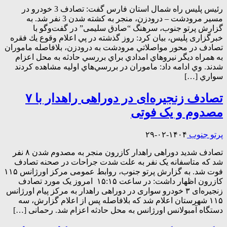
رئيس پليس راه شمال استان فارس گفت: تصادف 3 خودرو در
مسیر مرودشت – درودزن، منجر به کشته شدن 3 نفر شد. به
گزارش پرتو جنوب، سرهنگ “صادق سلیمی” در گفت‌وگو با
خبرگزاری پليس، بيان كرد: روز گذشته در پي اعلام وقوع يك فقره
تصادف در محور مواصلاتي مرودشت به درودزن، بلافاصله ماموران
به همراه ديگر نيروهاي امدادي براي بررسي حادثه به محل اعزام
شدند. وي ادامه داد: ماموران در بررسي‌هاي اوليه مشاهده كردند
سواري […]
تصادف زنجیره‌ای در دوراهی راهدار با ۷
مصدوم و یک فوتی
پرتو جنوب
۱۴۰۴-۰۲-۲۹
تصادف شدید دوراهی راهدار کازرون منجر به مصدوم شدن ۸ نفر
شد که متاسفانه یک نفر به علت شدت جراحات در صحنه تصادف
فوت شد. به گزارش پرتو جنوب، روابط عمومی مرکز اورژانس ۱۱۵
کازرون اظهار داشت: در ساعت ۱۵:۱۵ امروز یک مورد تصادف
زنجیره‌ای ۳ خودرو سواری در دوراهی راهدار به مرکز پیام اورژانس
۱۱۵ شهرستان اعلام شد که بلافاصله پس از اعلام گزارش، سه
دستگاه آمبولانس اورژانس به محل حادثه اعزام شد. رحمانی […]