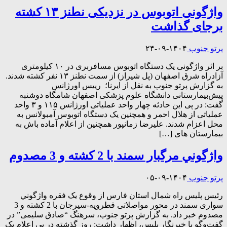
واژگونی اتوبوس در نزدیکی نطنز ۱۳ کشته
برجای گذاشت
پرتو جنوب
۱۴۰۴-۰۹-۲۴
بر اثر واژگونی یک دستگاه اتوبوس مسافربری در ۱۰ کیلومتری
آزادراه شرق اصفهان (پل شیراز) از سمت نطنز ۱۳ نفر کشته شدند.
به گزارش پرتو جنوب به نقل از ایرنا؛ رییس اورژانس
پیش‌بیمارستانی دانشگاه علوم پزشکی اصفهان شامگاه دوشنبه
گفت: در پی این حادثه چهار واحد عملیاتی اورژانس ۱۱۵ و ۳ واحد
عملیاتی از هلال احمر و همچنین یک دستگاه اتوبوس آمبولانس به
محل اعزام شدند. علیرضا زمانپور همچنین از اعلام آماده باش به
بیمارستان های […]
واژگوني مرگبار سمند با 2 کشته و 3 مصدوم
پرتو جنوب
۱۴۰۴-۰۹-۰۵
رئيس پليس راه شمال استان فارس از وقوع يک فقره واژگوني
سواری سمند در محور مواصلاتی قطرویه-سیرجان با 2 کشته و 3
مصدوم خبر داد. به گزارش پرتو جنوب، سرهنگ “صادق سلیمی” در
گفت‌وگو با خبرنگار پليس، اظهار داشت: روز گذشته در پي اعلام يک