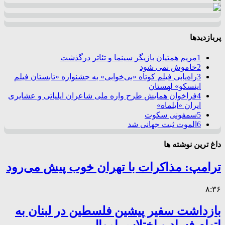
پربازدیدها
1
مریم همتیان بازیگر سینما و تئاتر درگذشت
2
خاموش نمی شود
3
راه‌یابی فیلم کوتاه «بی‌خوابی» به جشنواره «تابستان فیلم
اینسکو» لهستان
4
فراخوان همایش طرح واره ملی شاعران ایلیاتی و عشایری
ایران «ایلماه»
5
سمفونی سکوت
6
الموت ثبت جهانی شد
داغ ترین نوشته ها
ترامپ: مذاکرات با تهران خوب پیش می‌رود
۸:۳۶
بازداشت سفیر پیشین فلسطین در لبنان به
اتهام فساد و اختلاس اموال