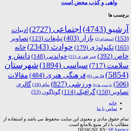
واهی و کذب محض است
برچسب ها
آرشیو
(4743)
اجتماعی
(2727)
ادبیات
بازار
(403)
(153)
تبلیغات
(123)
تصاویر
استخدام
(2)
حوادث
(2343)
خانه
(165)
تکنولوژی
(179)
دانش و
خاص
(392)
خواندنی
(148)
خبر فوری
(11)
شهرستان
سیاسی
(1894)
سلامت
(717)
(5854)
فرهنگی هنری
(484)
مقالات
فارس
(6)
ورزشی
(827)
(506)
گالری
پیام
(18)
نیازمندی ها
(0)
تصاویر
(150)
گرافیک
(114)
گوناگون
(53)
خانه
تماس با ما
تمام حقوق مادی و معنوی این سایت محفوظ می باشد و استفاده از
مطالب با ذکر منبع بلامانع است.
DESIGNE BY:
SP Agency