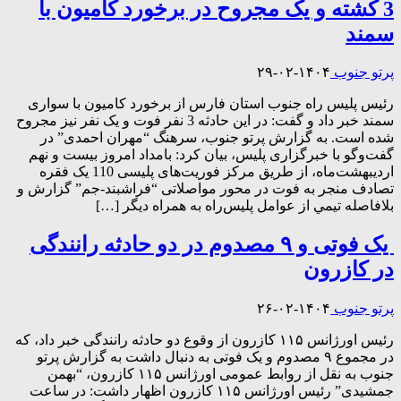
3 کشته و یک مجروح در برخورد کامیون با
سمند
پرتو جنوب
۱۴۰۴-۰۲-۲۹
رئیس پلیس راه جنوب استان فارس از برخورد کامیون با سواری
سمند خبر داد و گفت: در این حادثه 3 نفر فوت و یک نفر نیز مجروح
شده است. به گزارش پرتو جنوب، سرهنگ “مهران احمدی” در
گفت‌وگو با خبرگزاری پلیس، بیان کرد: بامداد امروز بیست و نهم
اردیبهشت‌ماه، از طریق مرکز فوریت‌های پلیسی 110 یک فقره
تصادف منجر به فوت در محور مواصلاتی “فراشبند-جم” گزارش و
بلافاصله تيمي از عوامل پلیس‌راه به همراه ديگر […]
یک فوتی و ۹ مصدوم در دو حادثه رانندگی
در کازرون
پرتو جنوب
۱۴۰۴-۰۲-۲۶
رئیس اورژانس ۱۱۵ کازرون از وقوع دو حادثه رانندگی خبر داد، که
در مجموع ۹ مصدوم و یک فوتی به دنبال داشت به گزارش پرتو
جنوب به نقل از روابط عمومی اورژانس ۱۱۵ کازرون، “بهمن
جمشیدی” رئیس اورژانس ۱۱۵ کازرون اظهار داشت: در ساعت