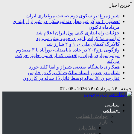
آخرین اخبار
شیرازمرغ؛ بر سکوی دوم صنعت مرغداری ایران
تعطیلی ۴ مرکز غیرمجاز دندانپزشکی در شیراز از ابتدای
مردادماه تاکنون
جزئیات راه اندازی کیف پول ایران اعلام شد
ترامپ: مذاکرات با تهران خوب پیش می‌رود
کالابرگ کدهای ملی ۰، ۱ و ۲ شارژ شد
واژگونی پژو۲۰۶ در جاده بابامیدان- نورآباد با ۳ مصدوم
موتورسواری بانوان؛ واقعیتی که از قانون جلوتر حرکت
می‌کند
همکاری دانشگاه صنعتی شیراز و آبفا کلید خورد
شتاب در صدور اسناد مالکیت تک برگ در فارس
قتل جوان 28 ساله توسط قاتل 15 ساله در کازرون
جمعه , ۱۶ مرداد ۱۴۰۵
2026 - 08 - 07
سیاسی
اجتماعی
حوادث، انتظامی
بازار
طلا و ارز
خودرو