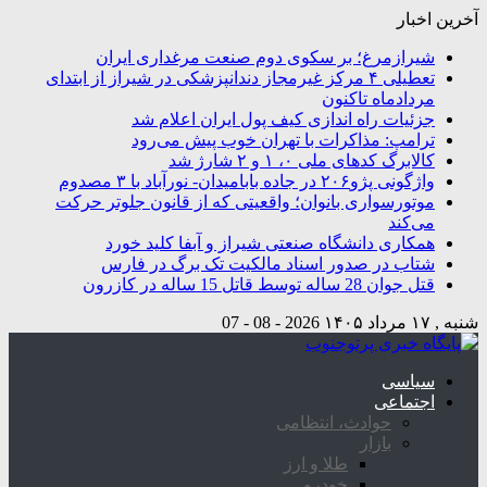
آخرین اخبار
شیرازمرغ؛ بر سکوی دوم صنعت مرغداری ایران
تعطیلی ۴ مرکز غیرمجاز دندانپزشکی در شیراز از ابتدای
مردادماه تاکنون
جزئیات راه اندازی کیف پول ایران اعلام شد
ترامپ: مذاکرات با تهران خوب پیش می‌رود
کالابرگ کدهای ملی ۰، ۱ و ۲ شارژ شد
واژگونی پژو۲۰۶ در جاده بابامیدان- نورآباد با ۳ مصدوم
موتورسواری بانوان؛ واقعیتی که از قانون جلوتر حرکت
می‌کند
همکاری دانشگاه صنعتی شیراز و آبفا کلید خورد
شتاب در صدور اسناد مالکیت تک برگ در فارس
قتل جوان 28 ساله توسط قاتل 15 ساله در کازرون
شنبه , ۱۷ مرداد ۱۴۰۵
2026 - 08 - 07
سیاسی
اجتماعی
حوادث، انتظامی
بازار
طلا و ارز
خودرو