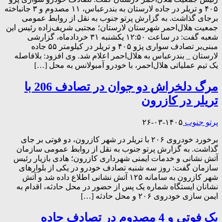
۴۰۵ و تریلر در جاده لارستان به بندرعباس، ۱۱ مصدوم و ۳ جانباخته
برجای گذاشت. به گزارش پرتو جنوب به نقل از روابط عمومی
جمعیت هلال‌احمر شهرستان لارستان؛ مجتبی شریف‌زاده رئیس این
شعبه گفت: در ساعت ١٢:۵٠ یکشنبه ٣١ خردادماه، گزارشی
مبنی‌بر تصادف سواری پژو ۴٠۵ و تریلر در کیلومتر ۵۵ جاده
لارستان _ بندرعباس به هلال‌احمر اعلام شد. وی افزود: بلافاصله
یک تیم عملیاتی هلال‌احمر، با خودرو آمبولانس به محل […]
مرگ دلخراش دو جوان در تصادف 206 با
تریلر در کازرون
پرتو جنوب
۱۴۰۵-۰۳-۲۶
برخورد خودروی ۲۰۶ با تریلر در شهر کازرون، دو فوتی بر جای
گذاشت. به گزارش پرتو جنوب به نقل از روابط عمومی سازمان
آتش نشانی و خدمات ایمنی شهرداری کازرون؛ هادی بازیار رئیس
سازمان گفت: روز سه شنبه تصادف خودرو در یکی از بلوارهای
شهر کازرون به سامانه ۱۲۵ آتش نشانی اطلاع داده شد و آتش
نشانان ایستگاه شماره یک پس از حضور در محل حادثه، اقدام به
ایمن سازی خودروی ۲۰۶ و محل حادثه […]
یک فوتی و 4 مصدوم در تصادف جاده