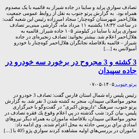
تصادف سواری پراید و ساینا در جاده شیراز به قائمیه با یک مصدوم
همراه بود. ‌ به گزارش پرتو جنوب به نقل از روابط عمومی جمعيت
هلال‌احمر شهرستان کوه‌چنار؛ سجاد امیرزاده رئیس این شعبه گفت:
در ساعت ۱۸:۳۲ یکشنبه ۱۱ مرداد ماه، گزارشی مبنی‌بر تصادف
سواری پراید با ساینا در کیلومتر ۱۰۵ جاده شیراز_قائمیه به
هلال‌احمر اعلام شد. ‌بیشتر بخوانید: تصادف زنجیره‌ای در جاده
شیراز‌ – قائمیه بلافاصله نجاتگران هلال‌احمر کوه‌چنار با خودرو
آمبولانس به […]
3 کشته و 3 مجروح در برخورد سه خودرو در
جاده سپیدان
پرتو جنوب
۱۴۰۵-۰۵-۰۷
رئيس پليس راه شمال استان فارس گفت: تصادف 3 خودرو در
محور مواصلاتی سپیدان، منجر به کشته شدن 3 نفر شد. به گزارش
پرتو جنوب، سرهنگ “داریوش اکبری” در گفت‌وگو با خبرگزاری
پليس، بيان كرد: شب گذشته در پي اعلام وقوع يك فقره تصادف در
محور مواصلاتي سپیدان، بلافاصله ماموران به همراه ديگر نيروهاي
امدادي براي بررسي حادثه به محل اعزام شدند. وي ادامه داد:
ماموران در بررسي‌هاي اوليه مشاهده كردند سواري پژو 405 با […]