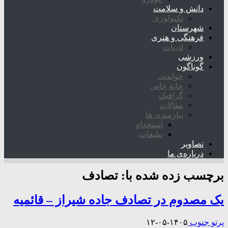
دانش و سلامت
تکنولوژی
شهرستان
فرهنگی و هنری
ادبیات
ورزشی
گوناگون
خواندنی
خانه خاص
گرافیک
مقالات
نیازمندی ها
استخدام
تبلیغات
تصاویر
درباره‌ی ما
برچسب زده شده با:
تصادف
یک مصدوم در تصادف جاده شیراز – قائمیه
پرتو جنوب
۱۴۰۵-۰۵-۱۲