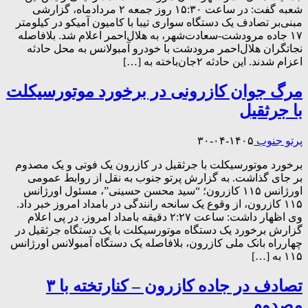
شعبه گفت: در ساعت ۱۵:۳۰ روز جمعه ۲ مردادماه، گزارشی
مبنی‌بر تصادف یک دستگاه سواری تیبا با کامیون آمیکو در کیلومتر
۱۷ جاده مرودشت-سعادت‌شهر، به هلال‌احمر اعلام شد. بلافاصله
نجاتگران هلال‌احمر مرودشت با خودرو آمبولانس به محل حادثه
اعزام شدند. این حادثه ۲جان‌باخته به […]
مرگ جوان کازرونی در برخورد موتورسیکلت
با جرثقیل
پرتو جنوب
۱۴۰۵-۰۴-۳۰
برخورد موتورسیکلت با جرثقیل در کازرون یک فوتی و یک مصدوم
بر جای گذاشت. به گزارش پرتو جنوب به نقل از روابط عمومی
اورژانس ۱۱۵ کازرون؛ “سید محسن حسینی”، مسئول اورژانس
۱۱۵ کازرون، از وقوع یک سانحه رانندگی در بامداد امروز خبر داد.
وی اظهار داشت: ساعت ۲:۲۷ دقیقه بامداد امروز، در پی اعلام
گزارش برخورد یک دستگاه موتورسیکلت با یک دستگاه جرثقیل در
چهارراه بانک ملی کازرون، بلافاصله یک دستگاه آمبولانس اورژانس
۱۱۵ به […]
تصادف در جاده کازرون – کنارتخته با ۳
مصدوم