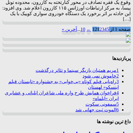
وقوع یک فقره تصادف در محور کنارتخته به کازرون، محدوده تونل
پیسا، به مرکز ارتباطات اورژانس ۱۱۵ کازرون اعلام شد. وی افزود:
این حادثه بر اثر برخورد یک دستگاه خودروی سواری کوییک با یک
[…]
صفحه 1 از 12
5
4
3
2
1
←
10
...
آخرین »
پربازدیدها
1
مریم همتیان بازیگر سینما و تئاتر درگذشت
2
خاموش نمی شود
3
راه‌یابی فیلم کوتاه «بی‌خوابی» به جشنواره «تابستان فیلم
اینسکو» لهستان
4
فراخوان همایش طرح واره ملی شاعران ایلیاتی و عشایری
ایران «ایلماه»
5
سمفونی سکوت
6
الموت ثبت جهانی شد
داغ ترین نوشته ها