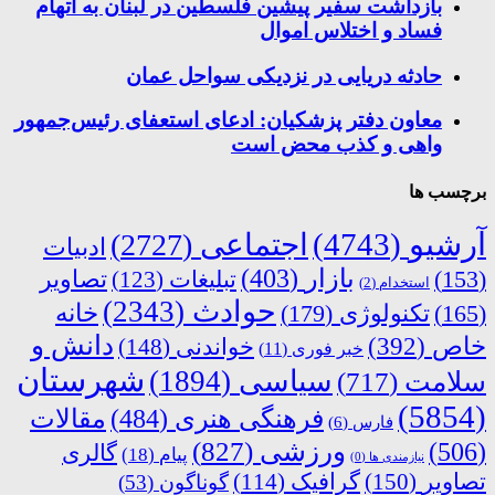
بازداشت سفیر پیشین فلسطین در لبنان به اتهام
فساد و اختلاس اموال
حادثه دریایی در نزدیکی سواحل عمان
معاون دفتر پزشکیان: ادعای استعفای رئیس‌جمهور
واهی و کذب محض است
برچسب ها
آرشیو
(4743)
اجتماعی
(2727)
ادبیات
بازار
(403)
(153)
تبلیغات
(123)
تصاویر
استخدام
(2)
حوادث
(2343)
خانه
(165)
تکنولوژی
(179)
دانش و
خاص
(392)
خواندنی
(148)
خبر فوری
(11)
شهرستان
سیاسی
(1894)
سلامت
(717)
(5854)
فرهنگی هنری
(484)
مقالات
فارس
(6)
ورزشی
(827)
(506)
گالری
پیام
(18)
نیازمندی ها
(0)
تصاویر
(150)
گرافیک
(114)
گوناگون
(53)