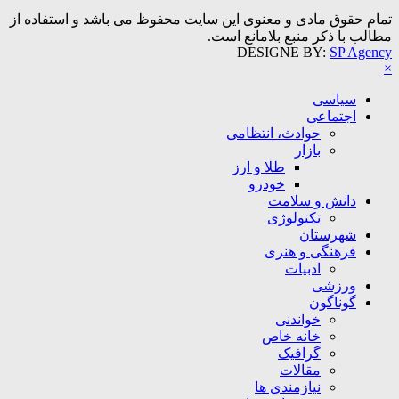
تمام حقوق مادی و معنوی این سایت محفوظ می باشد و استفاده از
مطالب با ذکر منبع بلامانع است.
DESIGNE BY:
SP Agency
×
سیاسی
اجتماعی
حوادث، انتظامی
بازار
طلا و ارز
خودرو
دانش و سلامت
تکنولوژی
شهرستان
فرهنگی و هنری
ادبیات
ورزشی
گوناگون
خواندنی
خانه خاص
گرافیک
مقالات
نیازمندی ها