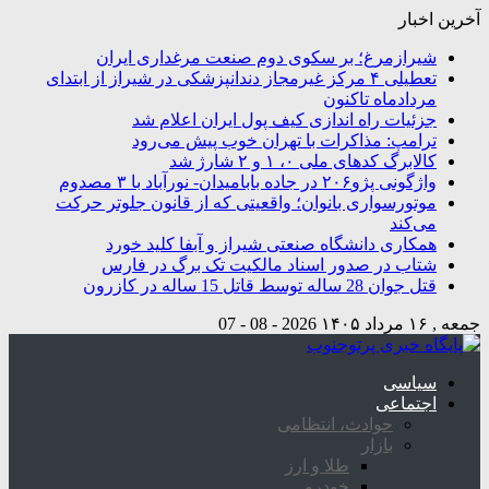
آخرین اخبار
شیرازمرغ؛ بر سکوی دوم صنعت مرغداری ایران
تعطیلی ۴ مرکز غیرمجاز دندانپزشکی در شیراز از ابتدای
مردادماه تاکنون
جزئیات راه اندازی کیف پول ایران اعلام شد
ترامپ: مذاکرات با تهران خوب پیش می‌رود
کالابرگ کدهای ملی ۰، ۱ و ۲ شارژ شد
واژگونی پژو۲۰۶ در جاده بابامیدان- نورآباد با ۳ مصدوم
موتورسواری بانوان؛ واقعیتی که از قانون جلوتر حرکت
می‌کند
همکاری دانشگاه صنعتی شیراز و آبفا کلید خورد
شتاب در صدور اسناد مالکیت تک برگ در فارس
قتل جوان 28 ساله توسط قاتل 15 ساله در کازرون
جمعه , ۱۶ مرداد ۱۴۰۵
2026 - 08 - 07
سیاسی
اجتماعی
حوادث، انتظامی
بازار
طلا و ارز
خودرو