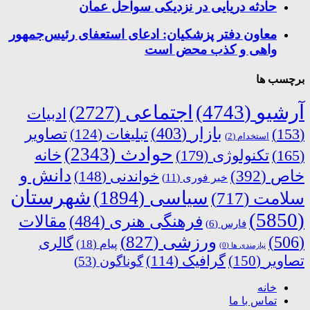
حادثه دریایی در نزدیکی سواحل عمان
معاون دفتر پزشکیان: ادعای استعفای رئیس‌جمهور
واهی و کذب محض است
برچسب ها
آرشیو
(4743)
اجتماعی
(2727)
ادبیات
بازار
(403)
(153)
تبلیغات
(124)
تصاویر
استخدام
(2)
حوادث
(2343)
خانه
(165)
تکنولوژی
(179)
دانش و
خاص
(392)
خواندنی
(148)
خبر فوری
(11)
شهرستان
سیاسی
(1894)
سلامت
(717)
(5850)
فرهنگی هنری
(484)
مقالات
فارس
(6)
ورزشی
(827)
(506)
گالری
پیام
(18)
نیازمندی ها
(0)
تصاویر
(150)
گرافیک
(114)
گوناگون
(53)
خانه
تماس با ما