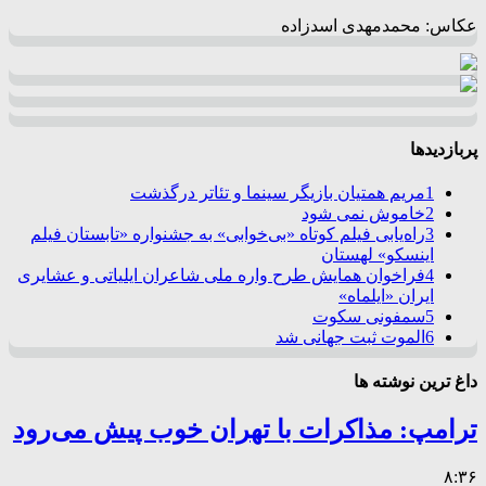
عکاس: محمدمهدی اسدزاده
پربازدیدها
1
مریم همتیان بازیگر سینما و تئاتر درگذشت
2
خاموش نمی شود
3
راه‌یابی فیلم کوتاه «بی‌خوابی» به جشنواره «تابستان فیلم
اینسکو» لهستان
4
فراخوان همایش طرح واره ملی شاعران ایلیاتی و عشایری
ایران «ایلماه»
5
سمفونی سکوت
6
الموت ثبت جهانی شد
داغ ترین نوشته ها
ترامپ: مذاکرات با تهران خوب پیش می‌رود
۸:۳۶