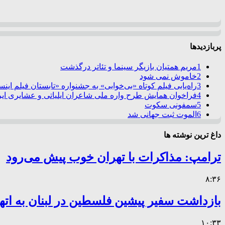
پربازدیدها
1
مریم همتیان بازیگر سینما و تئاتر درگذشت
2
خاموش نمی شود
3
راه‌یابی فیلم کوتاه «بی‌خوابی» به جشنواره «تابستان فیلم این
4
فراخوان همایش طرح واره ملی شاعران ایلیاتی و عشایری ایرا
5
سمفونی سکوت
6
الموت ثبت جهانی شد
داغ ترین نوشته ها
ترامپ: مذاکرات با تهران خوب پیش می‌رود
۸:۳۶
بازداشت سفیر پیشین فلسطین در لبنان به اته
۱۰:۳۳