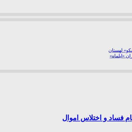
سکو» لهستان
ن «ایلماه»
ام فساد و اختلاس اموال