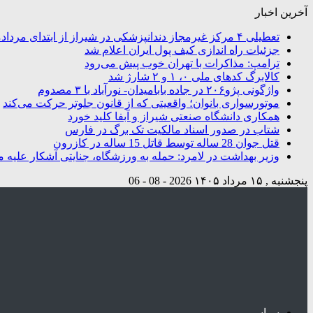
آخرین اخبار
تعطیلی ۴ مرکز غیرمجاز دندانپزشکی در شیراز از ابتدای مردادماه تاکنون
جزئیات راه اندازی کیف پول ایران اعلام شد
ترامپ: مذاکرات با تهران خوب پیش می‌رود
کالابرگ کدهای ملی ۰، ۱ و ۲ شارژ شد
واژگونی پژو۲۰۶ در جاده بابامیدان- نورآباد با ۳ مصدوم
موتورسواری بانوان؛ واقعیتی که از قانون جلوتر حرکت می‌کند
همکاری دانشگاه صنعتی شیراز و آبفا کلید خورد
شتاب در صدور اسناد مالکیت تک برگ در فارس
قتل جوان 28 ساله توسط قاتل 15 ساله در کازرون
وزیر بهداشت در لامرد: حمله به ورزشگاه، جنایتی آشکار علیه م
پنجشنبه , ۱۵ مرداد ۱۴۰۵
2026 - 08 - 06
سیاسی