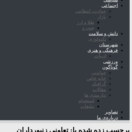
اجتماعی
حوادث، انتظامی
بازار
طلا و ارز
خودرو
دانش و سلامت
تکنولوژی
شهرستان
فرهنگی و هنری
ادبیات
ورزشی
گوناگون
خواندنی
خانه خاص
گرافیک
مقالات
نیازمندی ها
استخدام
تبلیغات
تصاویر
درباره‌ی ما
برچسب زده شده با:
تعاونی زنبورداران