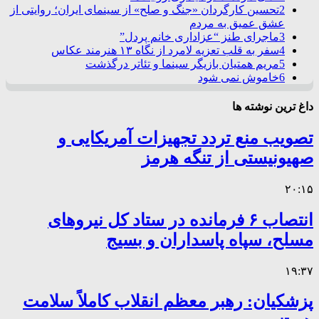
2
تحسین کارگردان «جنگ و صلح» از سینمای ایران؛ روایتی از
عشق عمیق به مردم
3
ماجرای طنز “عزاداری خانم پردل”
4
سفر به قلب تعزیه لامرد از نگاه ۱۳ هنرمند عکاس
5
مریم همتیان بازیگر سینما و تئاتر درگذشت
6
خاموش نمی شود
داغ ترین نوشته ها
تصویب منع تردد تجهیزات آمریکایی و
صهیونیستی از تنگه هرمز
۲۰:۱۵
انتصاب ۶ فرمانده در ستاد کل نیروهای
مسلح، سپاه پاسداران و بسیج
۱۹:۳۷
پزشکیان: رهبر معظم انقلاب کاملاً سلامت