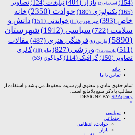
بازار
(404)
(154)
تبلیغات
(124)
تصاویر
استخدام
(2)
حوادث
(2350)
خانه
(165)
تکنولوژی
(180)
دانش و
خاص
(393)
خواندنی
(151)
خبر فوری
(11)
شهرستان
سیاسی
(1912)
سلامت
(722)
(5890)
فرهنگی هنری
(487)
مقالات
فارس
(6)
ورزشی
(827)
(511)
گالری
پیام
(18)
نیازمندی ها
(0)
تصاویر
(150)
گرافیک
(114)
گوناگون
(53)
خانه
تماس با ما
تمام حقوق مادی و معنوی این سایت محفوظ می باشد و استفاده از
مطالب با ذکر منبع بلامانع است.
DESIGNE BY:
SP Agency
×
سیاسی
اجتماعی
حوادث، انتظامی
بازار