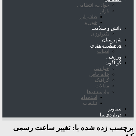
حوادث، انتظامی
بازار
طلا و ارز
خودرو
دانش و سلامت
تکنولوژی
شهرستان
فرهنگی و هنری
ادبیات
ورزشی
گوناگون
خواندنی
خانه خاص
گرافیک
مقالات
نیازمندی ها
استخدام
تبلیغات
تصاویر
درباره‌ی ما
برچسب زده شده با:
تغییر ساعت رسمی