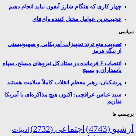
چهار کاری که هنگام شارژ آیفون نباید انجام دهیم
عجیب‌ترین عوامل مختل کننده وای‌فای
سیاسی
تصویب منع تردد تجهیزات آمریکایی و صهیونیستی
از تنگه هرمز
انتصاب ۶ فرمانده در ستاد کل نیروهای مسلح، سپاه
پاسداران و بسیج
پزشکیان: رهبر معظم انقلاب کاملاً سلامت هستند
سید عباس عراقچی: اکنون هیچ مذاکره‌ای با آمریکا
نداریم
برچسب ها
آرشیو
(4743)
اجتماعی
(2732)
ادبیات