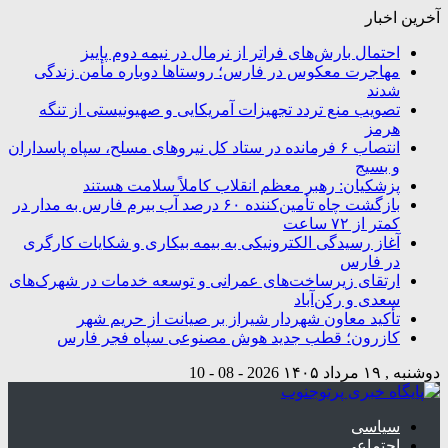
آخرین اخبار
احتمال بارش‌های فراتر از نرمال در نیمه دوم پاییز
مهاجرت معکوس در فارس؛ روستاها دوباره مأمن زندگی
شدند
تصویب منع تردد تجهیزات آمریکایی و صهیونیستی از تنگه
هرمز
انتصاب ۶ فرمانده در ستاد کل نیروهای مسلح، سپاه پاسداران
و بسیج
پزشکیان: رهبر معظم انقلاب کاملاً سلامت هستند
بازگشت چاه تأمین‌كننده ۶۰ درصد آب بیرم فارس به مدار در
كمتر از ۷۲ ساعت
آغاز رسیدگی الکترونیکی به بیمه بیکاری و شکایات کارگری
در فارس
ارتقای زیرساخت‌های عمرانی و توسعه خدمات در شهرک‌های
سعدی و رکن‌آباد
تأکید معاون شهردار شیراز بر صیانت از حریم شهر
کازرون؛ قطب جدید هوش مصنوعی سپاه فجر فارس
دوشنبه , ۱۹ مرداد ۱۴۰۵
2026 - 08 - 10
سیاسی
اجتماعی