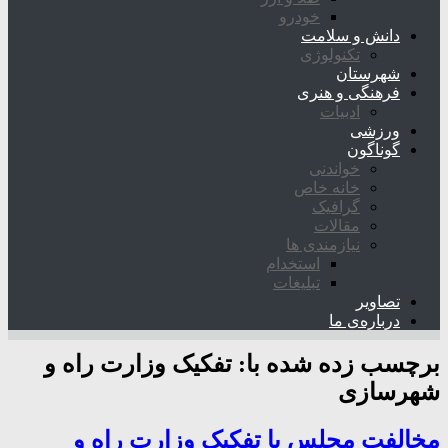
خودرو
دانش و سلامت
تکنولوژی
شهرستان
فرهنگی و هنری
ادبیات
ورزشی
گوناگون
خواندنی
خانه خاص
گرافیک
مقالات
نیازمندی ها
استخدام
تبلیغات
تصاویر
درباره‌ی ما
برچسب زده شده با:
تفکیک وزارت راه و
شهرسازی
مخالفت مجلس با تفکیک وزارت راه و