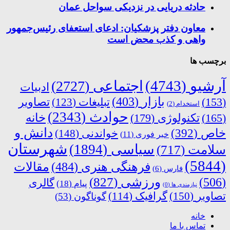
حادثه دریایی در نزدیکی سواحل عمان
معاون دفتر پزشکیان: ادعای استعفای رئیس‌جمهور
واهی و کذب محض است
برچسب ها
آرشیو
(4743)
اجتماعی
(2727)
ادبیات
بازار
(403)
(153)
تبلیغات
(123)
تصاویر
استخدام
(2)
حوادث
(2343)
خانه
(165)
تکنولوژی
(179)
دانش و
خاص
(392)
خواندنی
(148)
خبر فوری
(11)
شهرستان
سیاسی
(1894)
سلامت
(717)
(5844)
فرهنگی هنری
(484)
مقالات
فارس
(6)
ورزشی
(827)
(506)
گالری
پیام
(18)
نیازمندی ها
(0)
تصاویر
(150)
گرافیک
(114)
گوناگون
(53)
خانه
تماس با ما