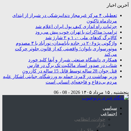
آخرین اخبار
تعطیلی ۴ مرکز غیرمجاز دندانپزشکی در شیراز از ابتدای
مردادماه تاکنون
جزئیات راه اندازی کیف پول ایران اعلام شد
ترامپ: مذاکرات با تهران خوب پیش می‌رود
کالابرگ کدهای ملی ۰، ۱ و ۲ شارژ شد
واژگونی پژو۲۰۶ در جاده بابامیدان- نورآباد با ۳ مصدوم
موتورسواری بانوان؛ واقعیتی که از قانون جلوتر حرکت
می‌کند
همکاری دانشگاه صنعتی شیراز و آبفا کلید خورد
شتاب در صدور اسناد مالکیت تک برگ در فارس
قتل جوان 28 ساله توسط قاتل 15 ساله در کازرون
وزیر بهداشت در لامرد: حمله به ورزشگاه، جنایتی آشکار علیه
مردم بی‌دفاع و فاجعه‌ای انسانی است
پنجشنبه , ۱۵ مرداد ۱۴۰۵
2026 - 08 - 06
سیاسی
اجتماعی
حوادث، انتظامی
بازار
طلا و ارز