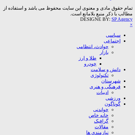
تمام حقوق مادی و معنوی این سایت محفوظ می باشد و استفاده از
مطالب با ذکر منبع بلامانع است.
DESIGNE BY:
SP Agency
×
سیاسی
اجتماعی
حوادث، انتظامی
بازار
طلا و ارز
خودرو
دانش و سلامت
تکنولوژی
شهرستان
فرهنگی و هنری
ادبیات
ورزشی
گوناگون
خواندنی
خانه خاص
گرافیک
مقالات
نیازمندی ها