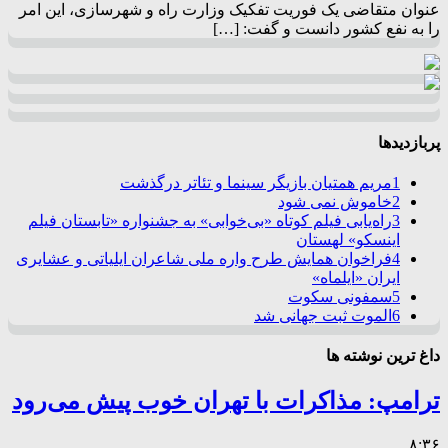
عنوان متقاضی یک فوریت تفکیک وزارت راه و شهرسازی، این امر
را به نفع کشور دانست و گفت: […]
پربازدیدها
1
مریم همتیان بازیگر سینما و تئاتر درگذشت
2
خاموش نمی شود
3
راه‌یابی فیلم کوتاه «بی‌خوابی» به جشنواره «تابستان فیلم
اینسکو» لهستان
4
فراخوان همایش طرح واره ملی شاعران ایلیاتی و عشایری
ایران «ایلماه»
5
سمفونی سکوت
6
الموت ثبت جهانی شد
داغ ترین نوشته ها
ترامپ: مذاکرات با تهران خوب پیش می‌رود
۸:۳۶