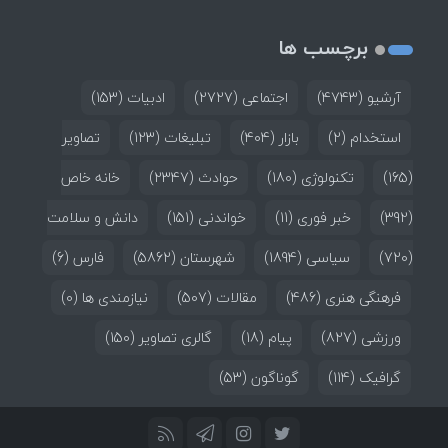
برچسب ها
آرشیو
(4743)
اجتماعی
(2727)
ادبیات
(153)
استخدام
(2)
بازار
(404)
تبلیغات
(123)
تصاویر
(165)
تکنولوژی
(180)
حوادث
(2347)
خانه خاص
(392)
خبر فوری
(11)
خواندنی
(151)
دانش و سلامت
(720)
سیاسی
(1894)
شهرستان
(5862)
فارس
(6)
فرهنگی هنری
(486)
مقالات
(507)
نیازمندی ها
(0)
ورزشی
(827)
پیام
(18)
گالری تصاویر
(150)
گرافیک
(114)
گوناگون
(53)