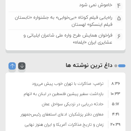
خاموش نمی شود
4
راه‌یابی فیلم کوتاه «بی‌خوابی» به جشنواره «تابستان
5
فیلم اینسکو» لهستان
فراخوان همایش طرح واره ملی شاعران ایلیاتی و
6
عشایری ایران «ایلماه»
داغ ترین نوشته ها
۸:۳۶
ترامپ: مذاکرات با تهران خوب پیش می‌رود
۱۰:۳۳
بازداشت سفیر پیشین فلسطین در لبنان به اتهام
۵:۱۷
فساد و اختلاس اموال
حادثه دریایی در نزدیکی سواحل عمان
۴:۴۱
معاون دفتر پزشکیان: ادعای استعفای رئیس‌جمهور
۲۰:۳۹
واهی و کذب محض است
زمان و تاریخ مذاکرات آمریکا و ایران هنوز نهایی