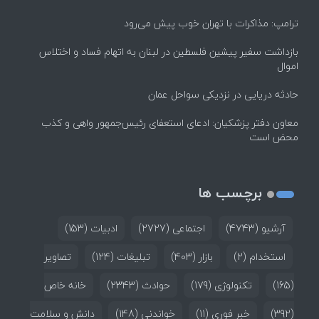
ترامپ: مذاکرات با تهران خوب پیش می‌رود
بازداشت سفیر پیشین فلسطین در لبنان به اتهام فساد و اختلاس
اموال
حادثه دریایی در نزدیکی سواحل عمان
معاون دفتر پزشکیان: ادعای استعفای رئیس‌جمهور واهی و کذب
محض است
برچسب ها
آرشیو
(4743)
اجتماعی
(2727)
ادبیات
(153)
استخدام
(2)
بازار
(403)
تبلیغات
(124)
تصاویر
(165)
تکنولوژی
(179)
حوادث
(2343)
خانه خاص
(392)
خبر فوری
(11)
خواندنی
(148)
دانش و سلامت