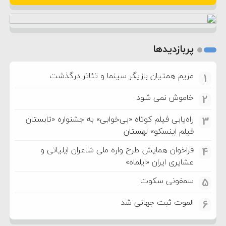
پربازدیدها
مریم همتیان بازیگر سینما و تئاتر درگذشت
1
خاموش نمی شود
2
راه‌یابی فیلم کوتاه «بی‌خوابی» به جشنواره «تابستان
3
فیلم اینسکو» لهستان
فراخوان همایش طرح واره ملی شاعران ایلیاتی و
4
عشایری ایران «ایلماه»
سمفونی سکوت
5
الموت ثبت جهانی شد
6