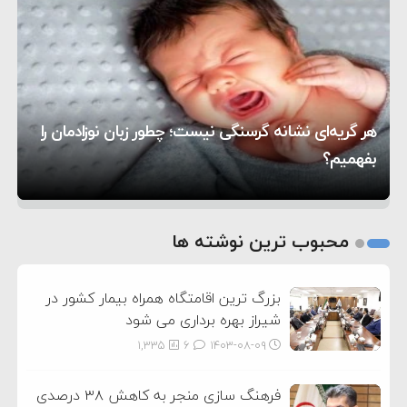
۱۲:۵۹
سپاه: دو نفتکش متخلف مورد اصابت قرار گرفته و
۸:۵۷
متوقف شدند
ترامپ مدعی توافق تاریخی برای خلع سلاح کامل
۱۶:۱۹
حماس شد
اعتراض عراقچی به همتای بلغارستانی به دلیل کمک
۱۰:۱۵
به آمریکا در حملات به ایران
کشورهایی که به متجاوزان کمک می کنند پاسخ
هر گریه‌ای نشانه گرسنگی نیست؛ چطور زبان نوزادمان را
۶:۰۵
سختی خواهند گرفت
سنتکام پایان تجاوز جدید به ایران را اعلام کرد
بفهمیم؟
روی دیگر زندگی
تغذیه پدر می‌تواند بر سلامت نوزاد تأثیر بگذارد
1
2
محبوب ترین نوشته ها
3
بزرگ ترین اقامتگاه همراه بیمار کشور در
شیراز بهره برداری می شود
1,335
6
۱۴۰۳-۰۸-۰۹
فرهنگ سازی منجر به کاهش ۳۸ درصدی