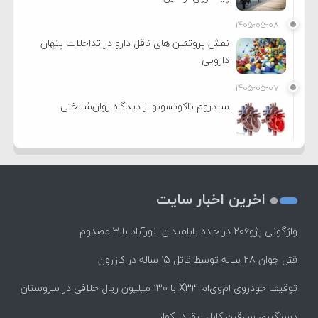
۱۴۰۵-۰۵-۰۸
نقش پروتئین های ناقل دارو در تداخلات پنهان
دارویی
۱۴۰۵-۰۵-۰۷
سندروم تاکوتسوبو از دیدگاه روان‌شناختی
اخرین اخبار سایت
واژگونی پژو۲۰۶ در جاده بابامیدان- نورآباد با ۳ مصدوم
قتل جوان 28 ساله توسط قاتل 15 ساله در کازرون
توقیف خودروی ام‌وی‌ام X33 با ۱۳۰ میلیون ریال خلافی در سروستان
دستگیری سارقین کابل برق در کوار