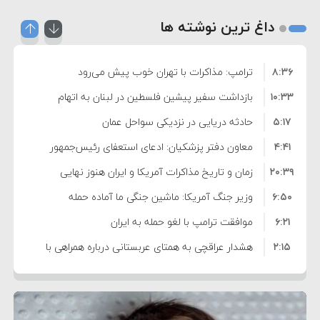
داغ ترین نوشته ها
۸:۳۶
ترامپ: مذاکرات با تهران خوب پیش می‌رود
۱۰:۳۳
بازداشت سفیر پیشین فلسطین در لبنان به اتهام
۵:۱۷
فساد و اختلاس اموال
حادثه دریایی در نزدیکی سواحل عمان
۴:۴۱
معاون دفتر پزشکیان: ادعای استعفای رئیس‌جمهور
۲۰:۳۹
واهی و کذب محض است
زمان و تاریخ مذاکرات آمریکا و ایران هنوز نهایی
۶:۵۰
نشده است
وزیر جنگ آمریکا: ماشین جنگی ما آماده حمله
۶:۲۱
نظامی علیه ایران است
موافقت ترامپ با لغو حمله به ایران
۲:۱۵
هشدار عراقچی به همتای عربستانی درباره همراهی با
۷:۱۰
آمریکا
مقام ارشد امنیتی: برنامه گسترده‌ای برای پاسخ به
۵:۴۵
دیوانگی آمریکا داریم
ترامپ دستور حملات جدید علیه ایران را صادر کرد