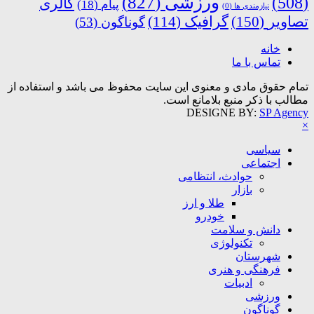
ورزشی
(827)
(508)
گالری
پیام
(18)
نیازمندی ها
(0)
تصاویر
(150)
گرافیک
(114)
گوناگون
(53)
خانه
تماس با ما
تمام حقوق مادی و معنوی این سایت محفوظ می باشد و استفاده از
مطالب با ذکر منبع بلامانع است.
DESIGNE BY:
SP Agency
×
سیاسی
اجتماعی
حوادث، انتظامی
بازار
طلا و ارز
خودرو
دانش و سلامت
تکنولوژی
شهرستان
فرهنگی و هنری
ادبیات
ورزشی
گوناگون