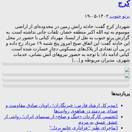
کرج
پرتو جنوب
۱۴۰۲-۰۵-۱۹
شهردار کرج گفت: حادثه رانش زمین در محدوده‌ای از اراضی
موسوم به تپه الله اکبر منطقه حصار، تلفات جانی نداشته است. به
گزارش پرتو جنوب به نقل از ایسنا، مهرداد کیانی با حضور در محل
این حادثه گفت: این اتفاق صبح امروز پنج شنبه ۱۹ مرداد رخ داده و
در پی آن تعدادی از پلاک‌های مسکونی دچار خسارت شده است.
کیانی ادامه داد: با توجه به حضور نیروهای آتش نشانی، خدمات
شهری، مدیران مربوطه و […]
پربازدیدها
1
مدیرکل ارشاد فارس: خبرنگاران؛ راویان صادق مقاومت و
صدای مردمند در هیاهوی روایت‌ها
2
تحسین کارگردان «جنگ و صلح» از سینمای ایران؛ روایتی از
عشق عمیق به مردم
3
ماجرای طنز “عزاداری خانم پردل”