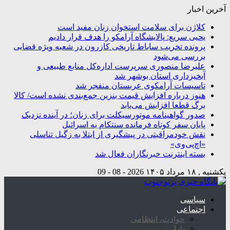
آخرین اخبار
کلاژن برای سلامت استخوان زنان مفید است
یحیی سریع: پالایشگاه آرامکو را هدف قرار دادیم
پرونده تخریب ساباط تاریخی کازرون در شعبه ویژه قضایی
بررسی می‌شود
علیرضا منصوری سرپرست اداره‌کل منابع طبیعی و
آبخیزداری استان بوشهر شد
تاسیسات آرامکوی عربستان منفجر شد
هنوز درباره افزایش قیمت بنزین جمع‌بندی نشده است/ کالا
برگ قطعا افزایش می‌یابد
صدور گواهینامه موتورسیکلت برای زنان؛ در آینده نزدیک
پایان سفر کوتاه فرمانده سنتکام به اسرائیل
نقش خودمراقبتی در پیشگیری از ابتلا به زگیل تناسلی
«اچ‌پی‌وی»
بسته اینترنت خبرنگاران فعال شد
یکشنبه , ۱۸ مرداد ۱۴۰۵
2026 - 08 - 09
سیاسی
اجتماعی
حوادث، انتظامی
بازار