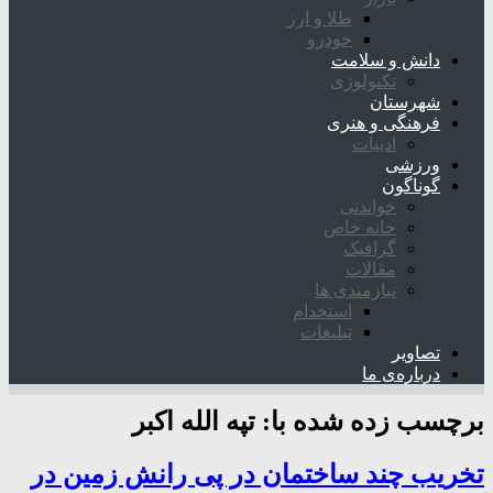
طلا و ارز
خودرو
دانش و سلامت
تکنولوژی
شهرستان
فرهنگی و هنری
ادبیات
ورزشی
گوناگون
خواندنی
خانه خاص
گرافیک
مقالات
نیازمندی ها
استخدام
تبلیغات
تصاویر
درباره‌ی ما
برچسب زده شده با:
تپه الله اکبر
تخریب چند ساختمان در پی رانش زمین در