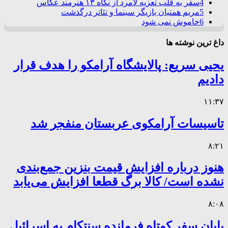
4
سفر به قلب تعزیه لامرد از نگاه ۱۳ هنرمند عکاس
5
مریم همتیان بازیگر سینما و تئاتر درگذشت
6
خاموش نمی شود
داغ ترین نوشته ها
یحیی سریع: پالایشگاه آرامکو را هدف قرار
دادیم
۱۱:۳۷
تاسیسات آرامکوی عربستان منفجر شد
۸:۲۱
هنوز درباره افزایش قیمت بنزین جمع‌بندی
نشده است/ کالا برگ قطعا افزایش می‌یابد
۸:۰۸
پایان سفر کوتاه فرمانده سنتکام به اسرائیل