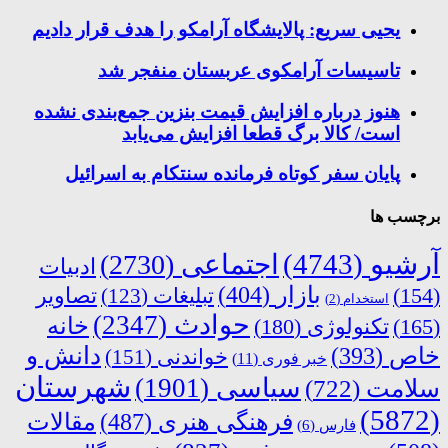
یحیی سریع: پالایشگاه آرامکو را هدف قرار دادیم
تاسیسات آرامکوی عربستان منفجر شد
هنوز درباره افزایش قیمت بنزین جمع‌بندی نشده
است/ کالا برگ قطعا افزایش می‌یابد
پایان سفر کوتاه فرمانده سنتکام به اسرائیل
برچسب ها
آرشیو
(4743)
اجتماعی
(2730)
ادبیات
بازار
(404)
(154)
تبلیغات
(123)
تصاویر
استخدام
(2)
حوادث
(2347)
خانه
(165)
تکنولوژی
(180)
دانش و
خاص
(393)
خواندنی
(151)
خبر فوری
(11)
شهرستان
سیاسی
(1901)
سلامت
(722)
(5872)
فرهنگی هنری
(487)
مقالات
فارس
(6)