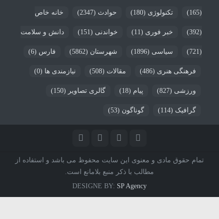
(165)
تکنولوژی
(180)
حوادث
(2347)
خانه خاص
(392)
خبر فوری
(11)
خواندنی
(151)
دانش و سلامت
(721)
سیاسی
(1896)
شهرستان
(5862)
فارس
(6)
فرهنگی هنری
(486)
مقالات
(508)
نیازمندی ها
(0)
ورزشی
(827)
پیام
(18)
گالری تصاویر
(150)
گرافیک
(114)
گوناگون
(53)
تمام حقوق مادی و معنوی این سایت محفوظ می باشد و استفاده از
مطالب با ذکر منبع بلامانع است.
DESIGNE BY:
SP Agency