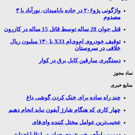
واژگونی پژو۲۰۶ در جاده بابامیدان- نورآباد با ۳
مصدوم
قتل جوان 28 ساله توسط قاتل 15 ساله در کازرون
توقیف خودروی ام‌وی‌ام X33 با ۱۳۰ میلیون ریال
خلافی در سروستان
دستگیری سارقین کابل برق در کوار
نماد مجوز
منابع خبری
چند راه‌ ساده برای خنک کردن گوشی داغ
چهار کاری که هنگام شارژ آیفون نباید انجام دهیم
عجیب‌ترین عوامل مختل کننده وای‌فای
دومین راه‌آهن خورشیدی جهان در ایتالیا احداث