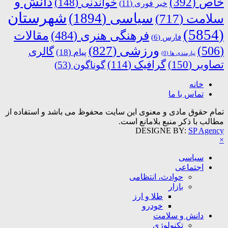
دانش و
خاص
(392)
خواندنی
(148)
خبر فوری
(11)
شهرستان
سیاسی
(1894)
سلامت
(717)
(5854)
فرهنگی هنری
(484)
مقالات
فارس
(6)
ورزشی
(827)
(506)
گالری
پیام
(18)
نیازمندی ها
(0)
تصاویر
(150)
گرافیک
(114)
گوناگون
(53)
خانه
تماس با ما
تمام حقوق مادی و معنوی این سایت محفوظ می باشد و استفاده از
مطالب با ذکر منبع بلامانع است.
DESIGNE BY:
SP Agency
×
سیاسی
اجتماعی
حوادث، انتظامی
بازار
طلا و ارز
خودرو
دانش و سلامت
تکنولوژی