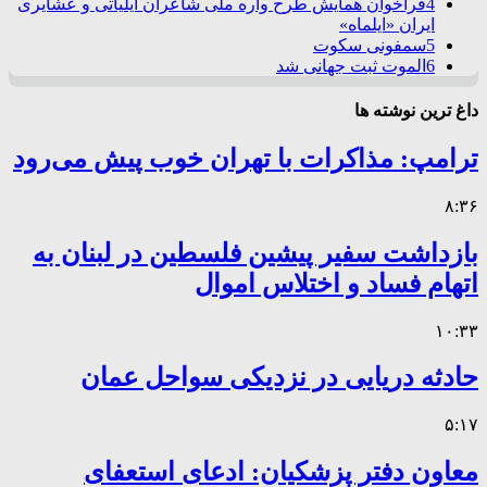
4
فراخوان همایش طرح واره ملی شاعران ایلیاتی و عشایری
ایران «ایلماه»
5
سمفونی سکوت
6
الموت ثبت جهانی شد
داغ ترین نوشته ها
ترامپ: مذاکرات با تهران خوب پیش می‌رود
۸:۳۶
بازداشت سفیر پیشین فلسطین در لبنان به
اتهام فساد و اختلاس اموال
۱۰:۳۳
حادثه دریایی در نزدیکی سواحل عمان
۵:۱۷
معاون دفتر پزشکیان: ادعای استعفای