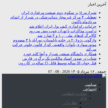
آخرین اخبار
شیرازمرغ؛ بر سکوی دوم صنعت مرغداری ایران
تعطیلی ۴ مرکز غیرمجاز دندانپزشکی در شیراز از ابتدای
مردادماه تاکنون
جزئیات راه اندازی کیف پول ایران اعلام شد
ترامپ: مذاکرات با تهران خوب پیش می‌رود
کالابرگ کدهای ملی ۰، ۱ و ۲ شارژ شد
واژگونی پژو۲۰۶ در جاده بابامیدان- نورآباد با ۳ مصدوم
موتورسواری بانوان؛ واقعیتی که از قانون جلوتر حرکت
می‌کند
همکاری دانشگاه صنعتی شیراز و آبفا کلید خورد
شتاب در صدور اسناد مالکیت تک برگ در فارس
قتل جوان 28 ساله توسط قاتل 15 ساله در کازرون
جمعه , ۱۶ مرداد ۱۴۰۵
2026 - 08 - 07
سیاسی
اجتماعی
حوادث، انتظامی
بازار
طلا و ارز
خودرو