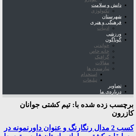
دانش و سلامت
تکنولوژی
شهرستان
فرهنگی و هنری
ادبیات
ورزشی
گوناگون
خواندنی
خانه خاص
گرافیک
مقالات
نیازمندی ها
استخدام
تبلیغات
تصاویر
درباره‌ی ما
برچسب زده شده با:
تیم کشتی جوانان
کازرون
کسب 2 مدال رنگارنگ و عنوان داورنمونه در