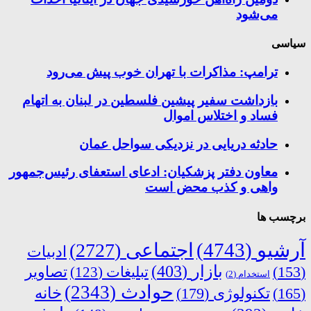
می‌شود
سیاسی
ترامپ: مذاکرات با تهران خوب پیش می‌رود
بازداشت سفیر پیشین فلسطین در لبنان به اتهام
فساد و اختلاس اموال
حادثه دریایی در نزدیکی سواحل عمان
معاون دفتر پزشکیان: ادعای استعفای رئیس‌جمهور
واهی و کذب محض است
برچسب ها
آرشیو
(4743)
اجتماعی
(2727)
ادبیات
بازار
(403)
(153)
تبلیغات
(123)
تصاویر
استخدام
(2)
حوادث
(2343)
خانه
(165)
تکنولوژی
(179)