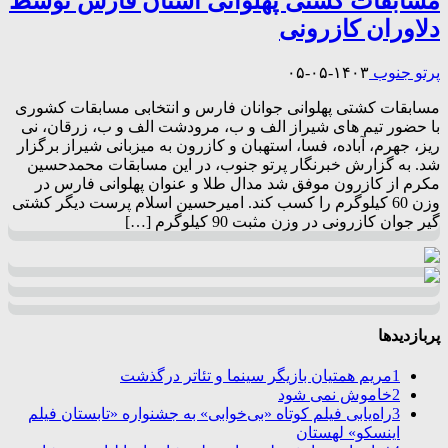
مسابقات کشتی پهلوانی استان فارس توسط
دلاوران کازرونی
پرتو جنوب
۱۴۰۳-۰۵-۰۵
مسابقات کشتی پهلوانی جوانان فارس و انتخابی مسابقات کشوری
با حضور تیم های شیراز الف و ب، مرودشت الف و ب، زرقان، نی
ریز، جهرم، آباده، فسا، استهبان و کازرون به میزبانی شیراز برگزار
شد‌. به گزارش خبرنگار پرتو جنوب، در این مسابقات محمدحسین
مکرم از کازرون موفق شد مدال طلا و عنوان پهلوانی فارس در
وزن 60 کیلوگرم را کسب کند. امیرحسین اسلام پرست دیگر کشتی
گیر جوان کازرونی در وزن مثبت 90 کیلوگرم […]
پربازدیدها
1
مریم همتیان بازیگر سینما و تئاتر درگذشت
2
خاموش نمی شود
3
راه‌یابی فیلم کوتاه «بی‌خوابی» به جشنواره «تابستان فیلم
اینسکو» لهستان