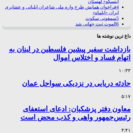
اینسکو» لهستان
4
فراخوان همایش طرح واره ملی شاعران ایلیاتی و عشایری
ایران «ایلماه»
5
سمفونی سکوت
6
الموت ثبت جهانی شد
داغ ترین نوشته ها
بازداشت سفیر پیشین فلسطین در لبنان به
اتهام فساد و اختلاس اموال
۱۰:۳۳
حادثه دریایی در نزدیکی سواحل عمان
۵:۱۷
معاون دفتر پزشکیان: ادعای استعفای
رئیس‌جمهور واهی و کذب محض است
۴:۴۱