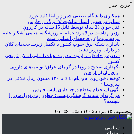
آخرین اخبار
همکاری دانشگاه صنعتی شیراز و آبفا کلید خورد
شتاب در صدور اسناد مالکیت تک برگ در فارس
قتل جوان 28 ساله توسط قاتل 15 ساله در کازرون
وزیر بهداشت در لامرد: حمله به ورزشگاه، جنایتی آشکار علیه
مردم بی‌دفاع و فاجعه‌ای انسانی است
پایداری شبکه برق جنوب کشور با تکمیل زیرساخت‌های کلان
در داراب و زرین‌دشت
سعدیه و حافظیه، پایلوت مدیریت هیأت امنایی اماکن تاریخی
کشور
نگهداری صحیح داروها در گرمای عراق؛ توصیه‌های دارویی
برای زائران اربعین
توقیف خودروی ام‌وی‌ام X33 با ۱۳۰ میلیون ریال خلافی در
سروستان
آگهی استخدام مقطع درجه داری پلیس فارس
هر گریه‌ای نشانه گرسنگی نیست؛ چطور زبان نوزادمان را
بفهمیم؟
پنجشنبه , ۱۵ مرداد ۱۴۰۵
2026 - 08 - 06
سیاسی
اجتماعی