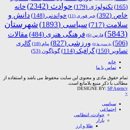
حوادث
(2342)
خانه
(165)
تکنولوژی
(179)
دانش و
خاص
(392)
خواندنی
(148)
خبر فوری
(11)
شهرستان
سیاسی
(1893)
سلامت
(717)
(5843)
فرهنگی هنری
(484)
مقالات
فارس
(6)
ورزشی
(827)
(506)
گالری
پیام
(18)
نیازمندی ها
(0)
تصاویر
(150)
گرافیک
(114)
گوناگون
(53)
خانه
تماس با ما
تمام حقوق مادی و معنوی این سایت محفوظ می باشد و استفاده از
مطالب با ذکر منبع بلامانع است.
DESIGNE BY:
SP Agency
×
سیاسی
اجتماعی
حوادث، انتظامی
بازار
طلا و ارز