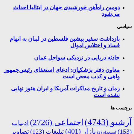
دومین راه‌آهن خورشیدی جهان در ایتالیا احداث
می‌شود
سیاسی
بازداشت سفیر پیشین فلسطین در لبنان به اتهام
فساد و اختلاس اموال
حادثه دریایی در نزدیکی سواحل عمان
معاون دفتر پزشکیان: ادعای استعفای رئیس‌جمهور
واهی و کذب محض است
زمان و تاریخ مذاکرات آمریکا و ایران هنوز نهایی
نشده است
برچسب ها
آرشیو
(4743)
اجتماعی
(2726)
ادبیات
بازار
(401)
(153)
تبلیغات
(123)
تصاویر
استخدام
(2)