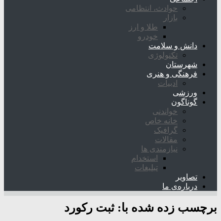
حوادث، انتظامی
بازار
طلا و ارز
خودرو
دانش و سلامت
تکنولوژی
شهرستان
فرهنگی و هنری
ادبیات
ورزشی
گوناگون
خواندنی
خانه خاص
گرافیک
مقالات
نیازمندی ها
استخدام
تبلیغات
تصاویر
درباره‌ی ما
برچسب زده شده با:
ثبت رکورد