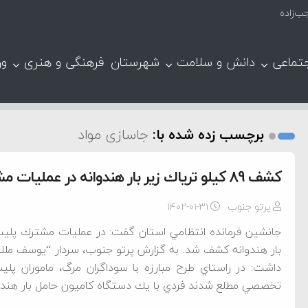
تماعی
دانش و سلامت
شهرستان
فرهنگی و هنری
ور
برچسب زده شده با:
جاسازی مواد
كشف 89 كيلو ترياك زير بار هندوانه در عمليات مشترك پليس فارس و قم
پرتو جنوب
۱۴۰۲-۰۱-۳۱
بار هندوانه كشف شد. به گزارش پرتو جنوب، سردار “يوسف ملك‌زا
داشت: در راستاي طرح مبارزه با سوداگران مرگ، ماموران پلي
تخصصي مطلع شدند فردي با يك دستگاه كاميون حامل بار هنداو