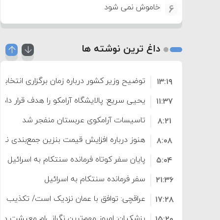
خاموش نمی شود
6
داغ ترین نوشته ها
توضیح وزیر کشور درباره زمان برگزاری انتخابا
۱۳:۱۹
یحیی سریع: پالایشگاه آرامکو را هدف قرار دادی
۱۱:۳۷
تاسیسات آرامکوی عربستان منفجر شد
۸:۲۱
هنوز درباره افزایش قیمت بنزین جمع‌بندی نش
۸:۰۸
افزایش می‌یابد
پایان سفر کوتاه فرمانده سنتکام به اسرائیل
۵:۰۴
سفر فرمانده سنتکام به اسرائیل
۲۱:۳۶
عراقچی: توافق با عمان نزدیک است/ تکذیب سهم ۱۱ درصدی ایران ا
۱۷:۲۸
پزشکیان: امروز مهم‌ترین نگرانی‌ام معیشت م
۱۵:۲۰