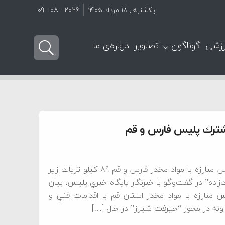
یکشنبه , ۱۸ مرداد ۱۴۰۵
2026 - 08 - 09
زشی
گوناگون
تصاویر
درباره‌ی ما
جانشين فرمانده انتظامي استان گفت: در عمليات مشترك پليس مبارزه با مواد مخدر فارس و قم 89 كيلو ترياك زير
ده” در گفت‌وگو با خبرنگار پايگاه خبري پليس، بيان
س مبارزه با مواد مخدر استان قم با اقدامات فني و
نه در محور “جيرفت-شيراز” در حال […]