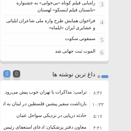
راه‌یابی فیلم کوتاه «بی‌خوابی» به جشنواره
3
«تابستان فیلم اینسکو» لهستان
فراخوان همایش طرح واره ملی شاعران ایلیاتی
4
و عشایری ایران «ایلماه»
سمفونی سکوت
5
الموت ثبت جهانی شد
6
داغ ترین نوشته ها
ترامپ: مذاکرات با تهران خوب پیش می‌رود
۸:۳۶
بازداشت سفیر پیشین فلسطین در لبنان به اتها
۱۰:۳۳
حادثه دریایی در نزدیکی سواحل عمان
۵:۱۷
معاون دفتر پزشکیان: ادعای استعفای رئیس‌
۴:۴۱