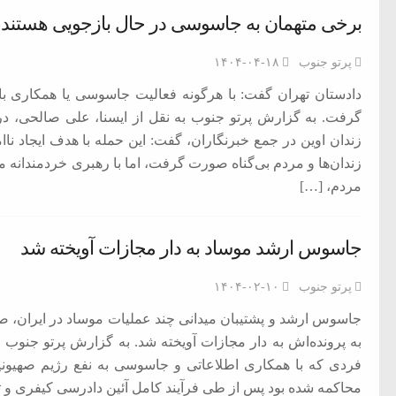
برخی متهمان به جاسوسی در حال بازجویی هستند
پرتو جنوب
۱۴۰۴-۰۴-۱۸
دادستان تهران گفت: با هرگونه فعالیت جاسوسی یا همکاری ب
گرفت. به گزارش پرتو جنوب به نقل از ایسنا، علی صالحی، د
زندان اوین در جمع خبرنگاران، گفت: این حمله با هدف ایجاد نا
زندان‌ها و مردم بی‌گناه صورت گرفت، اما با رهبری خردمندان
مردم، […]
جاسوس ارشد موساد به دار مجازات آویخته شد
پرتو جنوب
۱۴۰۴-۰۲-۱۰
م فساد و اختلاس اموال
جاسوس ارشد و پشتیبان میدانی چند عملیات موساد در ایران، 
به پرونده‌اش به دار مجازات آویخته شد. به گزارش پرتو جنوب ا
فردی که با همکاری اطلاعاتی و جاسوسی به نفع رژیم صهیون
جمهور واهی و کذب محض است
محاکمه شده بود پس از طی فرآیند کامل آئین دادرسی کیفری و تأ