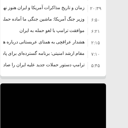
زمان و تاریخ مذاکرات آمریکا و ایران هنوز نه
۲۰:۳۹
وزیر جنگ آمریکا: ماشین جنگی ما آماده حمله 
۶:۵۰
موافقت ترامپ با لغو حمله به ایران
۶:۲۱
هشدار عراقچی به همتای عربستانی درباره همرا
۲:۱۵
مقام ارشد امنیتی: برنامه گسترده‌ای برای پاسخ 
۷:۱۰
ترامپ دستور حملات جدید علیه ایران را صادر 
۵:۴۵
سپاه: دو نفتکش متخلف مورد اصابت قرار گرف
۱۲:۵۹
ترامپ مدعی توافق تاریخی برای خلع سلاح ک
۸:۵۷
اعتراض عراقچی به همتای بلغارستانی به دلیل 
۱۶:۱۹
ایران
کشورهایی که به متجاوزان کمک می کنند پاس
۱۰:۱۵
سنتکام پایان تجاوز جدید به ایران را اعلام کرد
۶:۰۵