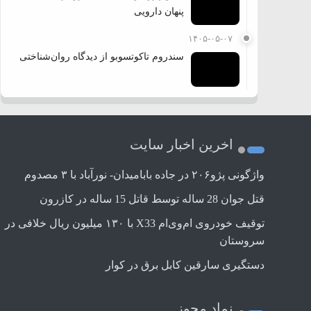
پنهان دارویی
۱۴۰۵-۰۵-۰۷
سندروم تاکوتسوبو از دیدگاه روان‌شناختی
اخرین اخبار سایت
واژگونی پژو۲۰۶ در جاده بابامیدان- نورآباد با ۳ مصدوم
قتل جوان 28 ساله توسط قاتل 15 ساله در کازرون
توقیف خودروی ام‌وی‌ام X33 با ۱۳۰ میلیون ریال خلافی در
سروستان
دستگیری سارقین کابل برق در کوار
نماد مجوز