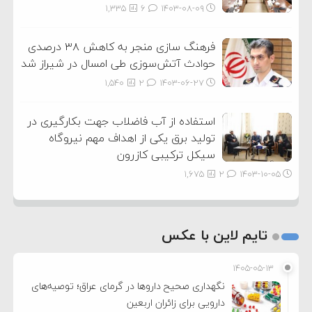
1,335
6
۱۴۰۳-۰۸-۰۹
فرهنگ سازی منجر به کاهش ۳۸ درصدی
حوادث آتش‌سوزی طی امسال در شیراز شد
1,540
2
۱۴۰۳-۰۶-۲۷
استفاده از آب فاضلاب جهت بکارگیری در
تولید برق یکی از اهداف مهم نیروگاه
سیکل ترکیبی کازرون
1,675
2
۱۴۰۳-۱۰-۰۵
تایم لاین با عکس
۱۴۰۵-۰۵-۱۳
نگهداری صحیح داروها در گرمای عراق؛ توصیه‌های
دارویی برای زائران اربعین