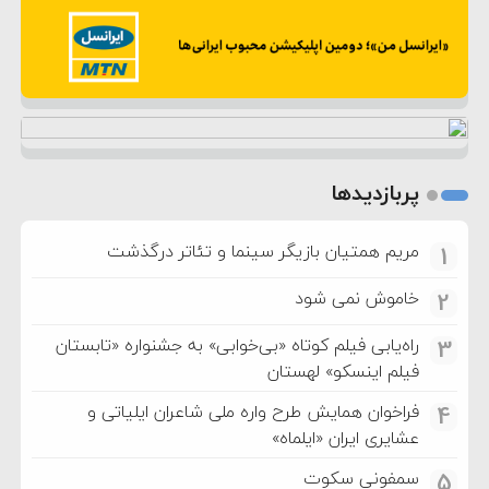
پربازدیدها
مریم همتیان بازیگر سینما و تئاتر درگذشت
1
خاموش نمی شود
2
راه‌یابی فیلم کوتاه «بی‌خوابی» به جشنواره «تابستان
3
فیلم اینسکو» لهستان
فراخوان همایش طرح واره ملی شاعران ایلیاتی و
4
عشایری ایران «ایلماه»
سمفونی سکوت
5