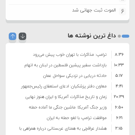
الموت ثبت جهانی شد
6
داغ ترین نوشته ها
۸:۳۶
ترامپ: مذاکرات با تهران خوب پیش می‌رود
۱۰:۳۳
بازداشت سفیر پیشین فلسطین در لبنان به اتهام
۵:۱۷
فساد و اختلاس اموال
حادثه دریایی در نزدیکی سواحل عمان
۴:۴۱
معاون دفتر پزشکیان: ادعای استعفای رئیس‌جمهور
۲۰:۳۹
واهی و کذب محض است
زمان و تاریخ مذاکرات آمریکا و ایران هنوز نهایی
۶:۵۰
نشده است
وزیر جنگ آمریکا: ماشین جنگی ما آماده حمله
۶:۲۱
نظامی علیه ایران است
موافقت ترامپ با لغو حمله به ایران
۲:۱۵
هشدار عراقچی به همتای عربستانی درباره همراهی با