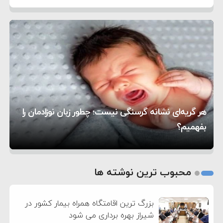
۷:۱۰
آمریکا
مقام ارشد امنیتی: برنامه گسترده‌ای برای پاسخ به
۵:۴۵
دیوانگی آمریکا داریم
ترامپ دستور حملات جدید علیه ایران را صادر کرد
۱۲:۵۹
سپاه: دو نفتکش متخلف مورد اصابت قرار گرفته و
۸:۵۷
متوقف شدند
ترامپ مدعی توافق تاریخی برای خلع سلاح کامل
۱۶:۱۹
حماس شد
اعتراض عراقچی به همتای بلغارستانی به دلیل کمک
۱۰:۱۵
به آمریکا در حملات به ایران
کشورهایی که به متجاوزان کمک می کنند پاسخ
هر گریه‌ای نشانه گرسنگی نیست؛ چطور زبان نوزادمان را
۶:۰۵
سختی خواهند گرفت
سنتکام پایان تجاوز جدید به ایران را اعلام کرد
بفهمیم؟
روی دیگر زندگی
تغذیه پدر می‌تواند بر سلامت نوزاد تأثیر بگذارد
1
2
محبوب ترین نوشته ها
3
بزرگ ترین اقامتگاه همراه بیمار کشور در
شیراز بهره برداری می شود