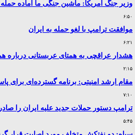
وزیر جنگ آمریکا: ماشین جنگی ما آماده حمله
۶:۵۰
موافقت ترامپ با لغو حمله به ایران
۶:۲۱
هشدار عراقچی به همتای عربستانی درباره همر
۲:۱۵
مقام ارشد امنیتی: برنامه گسترده‌ای برای پاس
۷:۱۰
ترامپ دستور حملات جدید علیه ایران را صادر
۵:۴۵
سپاه: دو نفتکش متخلف مورد اصابت قرار گر