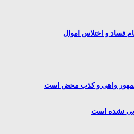
ام فساد و اختلاس اموال
‌جمهور واهی و کذب محض است
هایی نشده است