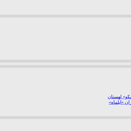
سکو» لهستان
ن «ایلماه»