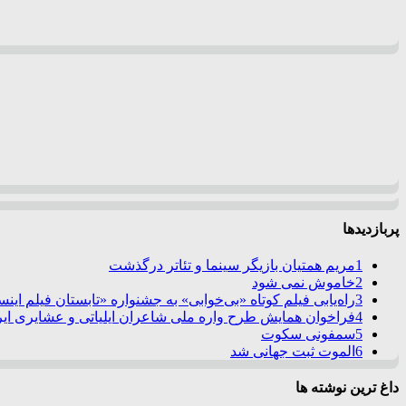
پربازدیدها
1
مریم همتیان بازیگر سینما و تئاتر درگذشت
2
خاموش نمی شود
3
راه‌یابی فیلم کوتاه «بی‌خوابی» به جشنواره «تابستان فیلم این
4
فراخوان همایش طرح واره ملی شاعران ایلیاتی و عشایری ایرا
5
سمفونی سکوت
6
الموت ثبت جهانی شد
داغ ترین نوشته ها