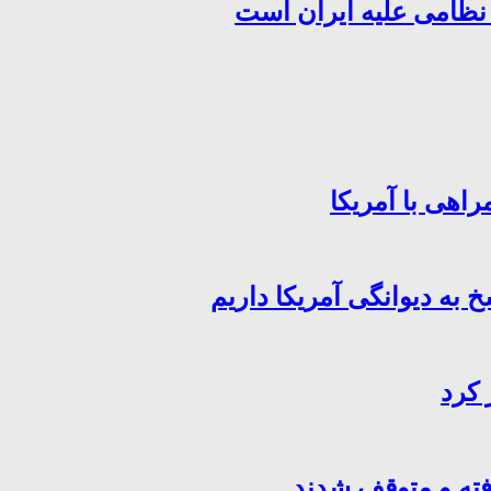
 نظامی علیه ایران است
اهی با آمریکا
خ به دیوانگی آمریکا داریم
 کرد
فته و متوقف شدند