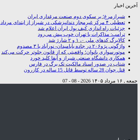
آخرین اخبار
شیرازمرغ؛ بر سکوی دوم صنعت مرغداری ایران
تعطیلی ۴ مرکز غیرمجاز دندانپزشکی در شیراز از ابتدای مردادماه تاکنون
جزئیات راه اندازی کیف پول ایران اعلام شد
ترامپ: مذاکرات با تهران خوب پیش می‌رود
کالابرگ کدهای ملی ۰، ۱ و ۲ شارژ شد
واژگونی پژو۲۰۶ در جاده بابامیدان- نورآباد با ۳ مصدوم
موتورسواری بانوان؛ واقعیتی که از قانون جلوتر حرکت می‌کند
همکاری دانشگاه صنعتی شیراز و آبفا کلید خورد
شتاب در صدور اسناد مالکیت تک برگ در فارس
قتل جوان 28 ساله توسط قاتل 15 ساله در کازرون
جمعه , ۱۶ مرداد ۱۴۰۵
2026 - 08 - 07
سیاسی