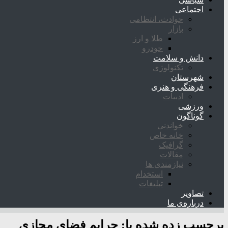
اجتماعی
حوادث، انتظامی
بازار
طلا و ارز
خودرو
دانش و سلامت
تکنولوژی
شهرستان
فرهنگی و هنری
ادبیات
ورزشی
گوناگون
خواندنی
خانه خاص
گرافیک
مقالات
نیازمندی ها
استخدام
تبلیغات
تصاویر
درباره‌ی ما
برچسب زده شده با:
جرایم فضای مجازی