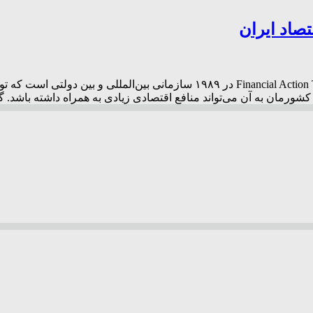
تصاد ایران
«گروه ویژه اقدام مالی پول‌شویی» اف ای تی اف FATF یا nancial Action Task Force
شورمان به آن می‌تواند منافع اقتصادی زیادی به همراه داشته باشد. 