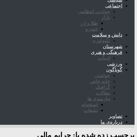
اجتماعی
حوادث، انتظامی
بازار
طلا و ارز
خودرو
دانش و سلامت
تکنولوژی
شهرستان
فرهنگی و هنری
ادبیات
ورزشی
گوناگون
خواندنی
خانه خاص
گرافیک
مقالات
نیازمندی ها
استخدام
تبلیغات
تصاویر
درباره‌ی ما
برچسب زده شده با:
جرایم مالی