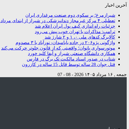
آخرین اخبار
شیرازمرغ؛ بر سکوی دوم صنعت مرغداری ایران
تعطیلی ۴ مرکز غیرمجاز دندانپزشکی در شیراز از ابتدای مردادماه تاکنون
جزئیات راه اندازی کیف پول ایران اعلام شد
ترامپ: مذاکرات با تهران خوب پیش می‌رود
کالابرگ کدهای ملی ۰، ۱ و ۲ شارژ شد
واژگونی پژو۲۰۶ در جاده بابامیدان- نورآباد با ۳ مصدوم
موتورسواری بانوان؛ واقعیتی که از قانون جلوتر حرکت می‌کند
همکاری دانشگاه صنعتی شیراز و آبفا کلید خورد
شتاب در صدور اسناد مالکیت تک برگ در فارس
قتل جوان 28 ساله توسط قاتل 15 ساله در کازرون
جمعه , ۱۶ مرداد ۱۴۰۵
2026 - 08 - 07
سیاسی