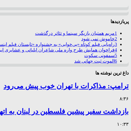
پربازدیدها
1
مریم همتیان بازیگر سینما و تئاتر درگذشت
2
خاموش نمی شود
3
راه‌یابی فیلم کوتاه «بی‌خوابی» به جشنواره «تابستان فیلم این
4
فراخوان همایش طرح واره ملی شاعران ایلیاتی و عشایری ایرا
5
سمفونی سکوت
6
الموت ثبت جهانی شد
داغ ترین نوشته ها
ترامپ: مذاکرات با تهران خوب پیش می‌رود
۸:۳۶
بازداشت سفیر پیشین فلسطین در لبنان به اته
۱۰:۳۳