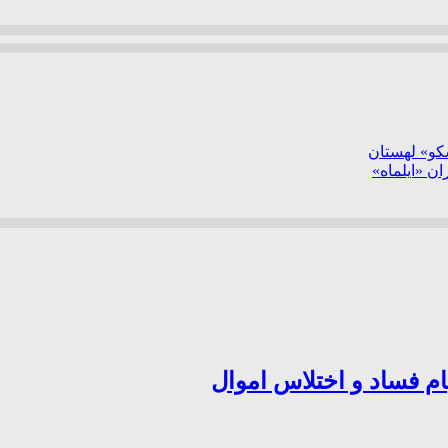
سکو» لهستان
ن «ایلماه»
ام فساد و اختلاس اموال