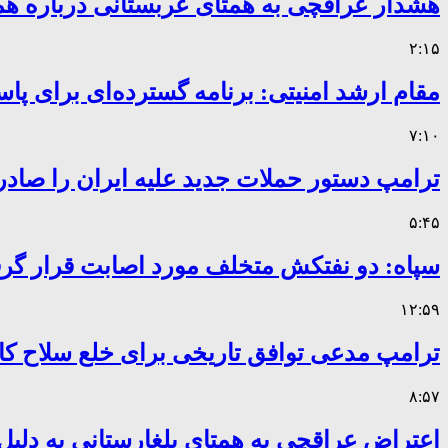
هشدار عراقچی به همتای عربستانی درباره همر
۲:۱۵
مقام ارشد امنیتی: برنامه گسترده‌ای برای پاس
۷:۱۰
ترامپ دستور حملات جدید علیه ایران را صادر
۵:۴۵
سپاه: دو نفتکش متخلف مورد اصابت قرار گر
۱۲:۵۹
ترامپ مدعی توافق تاریخی برای خلع سلاح 
۸:۵۷
اعتراض عراقچی به همتای بلغارستانی به دلیل 