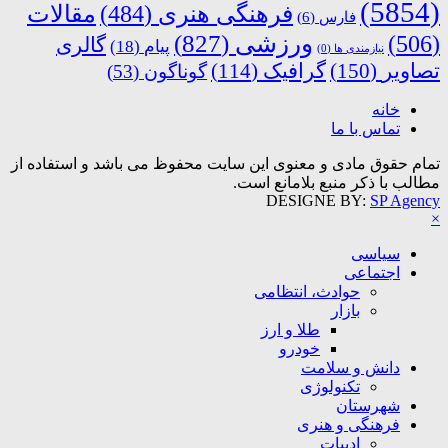
(5854)
فرهنگی هنری
(484)
مقالات
فارس
(6)
ورزشی
(827)
(506)
گالری
پیام
(18)
نیازمندی ها
(0)
تصاویر
(150)
گرافیک
(114)
گوناگون
(53)
خانه
تماس با ما
تمام حقوق مادی و معنوی این سایت محفوظ می باشد و استفاده از
مطالب با ذکر منبع بلامانع است.
DESIGNE BY:
SP Agency
×
سیاسی
اجتماعی
حوادث، انتظامی
بازار
طلا و ارز
خودرو
دانش و سلامت
تکنولوژی
شهرستان
فرهنگی و هنری
ادبیات