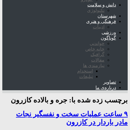
دانش و سلامت
تکنولوژی
شهرستان
فرهنگی و هنری
ادبیات
ورزشی
گوناگون
خواندنی
خانه خاص
گرافیک
مقالات
نیازمندی ها
استخدام
تبلیغات
تصاویر
درباره‌ی ما
برچسب زده شده با:
جره و بالاده کازرون
۹ ساعت عملیات سخت و نفسگیر نجات
مادر باردار در کازرون