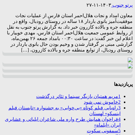
پرتو جنوب
۱۴۰۳-۱۱-۲۷
معاون امداد و نجات هلال‌احمر استان فارس از عملیات نجات
موفقیت‌آمیز بانوی باردار ۱۸ ساله در روستای رودبال، واقع در
منطقه جره و بالاده کازرون خبر داد. به گزارش پرتو جنوب به نقل
از روابط عمومی جمعیت هلال‌احمر استان فارس، مهدی خوبیار با
اعلام این خبر گفت: در ساعت ۰۰:۳۰ بامداد جمعه ۲۶ بهمن‌ماه،
گزارشی مبنی بر گرفتار شدن و وخیم بودن حال بانوی باردار در
روستای رودبال، از توابع منطقه جره و بالاده کازرون، […]
پربازدیدها
1
مریم همتیان بازیگر سینما و تئاتر درگذشت
2
خاموش نمی شود
3
راه‌یابی فیلم کوتاه «بی‌خوابی» به جشنواره «تابستان فیلم
اینسکو» لهستان
4
فراخوان همایش طرح واره ملی شاعران ایلیاتی و عشایری
ایران «ایلماه»
5
سمفونی سکوت