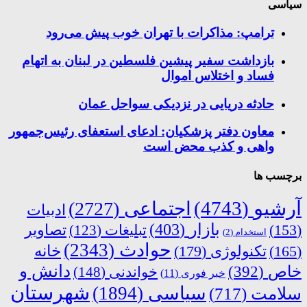
سیاسی
ترامپ: مذاکرات با تهران خوب پیش می‌رود
بازداشت سفیر پیشین فلسطین در لبنان به اتهام
فساد و اختلاس اموال
حادثه دریایی در نزدیکی سواحل عمان
معاون دفتر پزشکیان: ادعای استعفای رئیس‌جمهور
واهی و کذب محض است
برچسب ها
آرشیو
(4743)
اجتماعی
(2727)
ادبیات
بازار
(403)
(153)
تبلیغات
(123)
تصاویر
استخدام
(2)
حوادث
(2343)
خانه
(165)
تکنولوژی
(179)
دانش و
خاص
(392)
خواندنی
(148)
خبر فوری
(11)
شهرستان
سیاسی
(1894)
سلامت
(717)