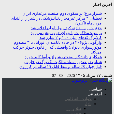
آخرین اخبار
شیرازمرغ؛ بر سکوی دوم صنعت مرغداری ایران
تعطیلی ۴ مرکز غیرمجاز دندانپزشکی در شیراز از ابتدای
مردادماه تاکنون
جزئیات راه اندازی کیف پول ایران اعلام شد
ترامپ: مذاکرات با تهران خوب پیش می‌رود
کالابرگ کدهای ملی ۰، ۱ و ۲ شارژ شد
واژگونی پژو۲۰۶ در جاده بابامیدان- نورآباد با ۳ مصدوم
موتورسواری بانوان؛ واقعیتی که از قانون جلوتر حرکت
می‌کند
همکاری دانشگاه صنعتی شیراز و آبفا کلید خورد
شتاب در صدور اسناد مالکیت تک برگ در فارس
قتل جوان 28 ساله توسط قاتل 15 ساله در کازرون
شنبه , ۱۷ مرداد ۱۴۰۵
2026 - 08 - 07
سیاسی
اجتماعی
حوادث، انتظامی
بازار
طلا و ارز
خودرو