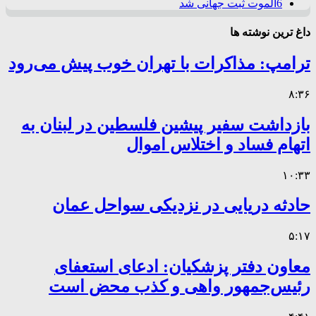
6
الموت ثبت جهانی شد
داغ ترین نوشته ها
ترامپ: مذاکرات با تهران خوب پیش می‌رود
۸:۳۶
بازداشت سفیر پیشین فلسطین در لبنان به
اتهام فساد و اختلاس اموال
۱۰:۳۳
حادثه دریایی در نزدیکی سواحل عمان
۵:۱۷
معاون دفتر پزشکیان: ادعای استعفای
رئیس‌جمهور واهی و کذب محض است