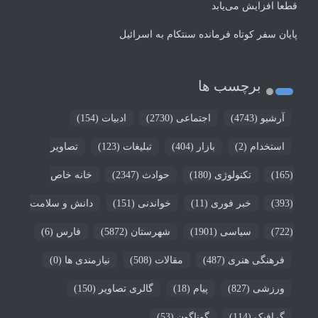
قطعا افزایش می‌یابد
پایان سفر کوتاه فرمانده سنتکام به اسرائیل
برچسب ها
آرشیو
(4743)
اجتماعی
(2730)
ادبیات
(154)
استخدام
(2)
بازار
(404)
تبلیغات
(123)
تصاویر
(165)
تکنولوژی
(180)
حوادث
(2347)
خانه خاص
(393)
خبر فوری
(11)
خواندنی
(151)
دانش و سلامت
(722)
سیاسی
(1901)
شهرستان
(5872)
فارس
(6)
فرهنگی هنری
(487)
مقالات
(508)
نیازمندی ها
(0)
ورزشی
(827)
پیام
(18)
گالری تصاویر
(150)
گرافیک
(114)
گوناگون
(53)