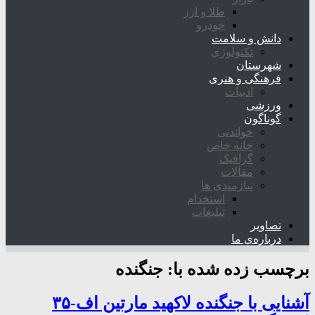
طلا و ارز
خودرو
دانش و سلامت
تکنولوژی
شهرستان
فرهنگی و هنری
ادبیات
ورزشی
گوناگون
خواندنی
خانه خاص
گرافیک
مقالات
نیازمندی ها
استخدام
تبلیغات
تصاویر
درباره‌ی ما
برچسب زده شده با:
جنگنده
آشنایی با جنگنده لاکهید مارتین اف-۳۵