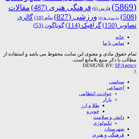
(5869)
فرهنگی هنری
(487)
مقالات
فارس
(6)
ورزشی
(827)
(508)
گالری
پیام
(18)
نیازمندی ها
(0)
تصاویر
(150)
گرافیک
(114)
گوناگون
(53)
خانه
تماس با ما
تمام حقوق مادی و معنوی این سایت محفوظ می باشد و استفاده از
مطالب با ذکر منبع بلامانع است.
DESIGNE BY:
SP Agency
×
سیاسی
اجتماعی
حوادث، انتظامی
بازار
طلا و ارز
خودرو
دانش و سلامت
تکنولوژی
شهرستان
فرهنگی و هنری