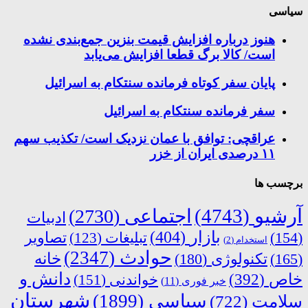
سیاسی
هنوز درباره افزایش قیمت بنزین جمع‌بندی نشده
است/ کالا برگ قطعا افزایش می‌یابد
پایان سفر کوتاه فرمانده سنتکام به اسرائیل
سفر فرمانده سنتکام به اسرائیل
عراقچی: توافق با عمان نزدیک است/ تکذیب سهم
۱۱ درصدی ایران از خزر
برچسب ها
آرشیو
(4743)
اجتماعی
(2730)
ادبیات
بازار
(404)
(154)
تبلیغات
(123)
تصاویر
استخدام
(2)
حوادث
(2347)
خانه
(165)
تکنولوژی
(180)
دانش و
خاص
(392)
خواندنی
(151)
خبر فوری
(11)
شهرستان
سیاسی
(1899)
سلامت
(722)