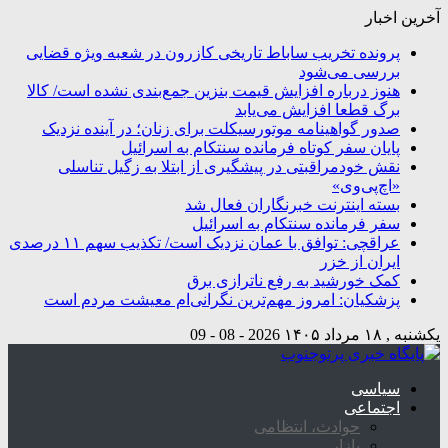
آخرین اخبار
پرونده تخریب ساباط تاریخی کازرون در شعبه ویژه قضایی
بررسی می‌شود
هنوز درباره افزایش قیمت بنزین جمع‌بندی نشده است/ کالا
برگ قطعا افزایش می‌یابد
صدور گواهینامه موتورسیکلت برای زنان؛ در آینده نزدیک
پایان سفر کوتاه فرمانده سنتکام به اسرائیل
نقش خودمراقبتی در پیشگیری از ابتلا به زگیل تناسلی
«اچ‌پی‌وی»
بسته اینترنت خبرنگاران فعال شد
سفر فرمانده سنتکام به اسرائیل
عراقچی: توافق با عمان نزدیک است/ تکذیب سهم ۱۱ درصدی
ایران از خزر
کمک خورشید به رفع ناترازی برق
پزشکیان: امروز مهم‌ترین نگرانی‌ام معیشت مردم است
یکشنبه , ۱۸ مرداد ۱۴۰۵
2026 - 08 - 09
سیاسی
اجتماعی
حوادث، انتظامی
بازار