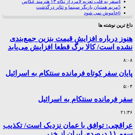
4
سفر به قلب تعزیه لامرد از نگاه ۱۳ هنرمند عکاس
5
مریم همتیان بازیگر سینما و تئاتر درگذشت
6
خاموش نمی شود
داغ ترین نوشته ها
هنوز درباره افزایش قیمت بنزین جمع‌بندی
نشده است/ کالا برگ قطعا افزایش می‌یابد
۸:۰۸
پایان سفر کوتاه فرمانده سنتکام به اسرائیل
۵:۰۴
سفر فرمانده سنتکام به اسرائیل
۲۱:۳۶
عراقچی: توافق با عمان نزدیک است/ تکذیب
سهم ۱۱ درصدی ایران از خزر