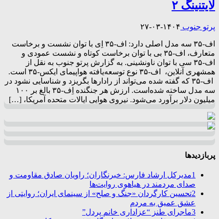
لایتنینگ ۲
پرتو جنوب
۱۴۰۴-۰۳-۲۷
اف-۳۵ سه مدل اصلی دارد: اف-۳۵ اِی با توان نشست و برخاست
متعارف، اف-۳۵ بی با توان برخاست کوتاه و نشست عمودی و
اف-۳۵ سی با توان ناونشینی. به گزارش پرتو جنوب به نقل از
همشهری آنلاین، اف-۳۵ نوع توسعه‌یافته هواپیمای ایکس-۳۵ است.
اف-۳۵ که گفته شده می‌تواند از رادارها بگریزد و شناسایی نشود در
سه مدل ساخته شده‌است. ارزش هر جنگنده اِف-۳۵ بالغ بر ۱۰۰
میلیون دلار برآورد می‌شود. نیروی هوایی ایالات متحده آمریکا، […]
پربازدیدها
1
مدیرکل ارشاد فارس: خبرنگاران؛ راویان صادق مقاومت و
صدای مردمند در هیاهوی روایت‌ها
2
تحسین کارگردان «جنگ و صلح» از سینمای ایران؛ روایتی از
عشق عمیق به مردم
3
ماجرای طنز “عزاداری خانم پردل”