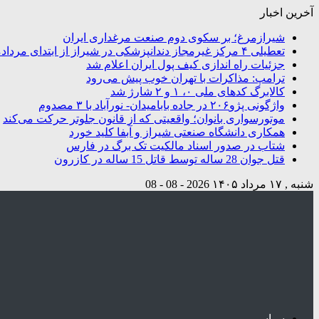
آخرین اخبار
شیرازمرغ؛ بر سکوی دوم صنعت مرغداری ایران
تعطیلی ۴ مرکز غیرمجاز دندانپزشکی در شیراز از ابتدای مردادماه تاکنون
جزئیات راه اندازی کیف پول ایران اعلام شد
ترامپ: مذاکرات با تهران خوب پیش می‌رود
کالابرگ کدهای ملی ۰، ۱ و ۲ شارژ شد
واژگونی پژو۲۰۶ در جاده بابامیدان- نورآباد با ۳ مصدوم
موتورسواری بانوان؛ واقعیتی که از قانون جلوتر حرکت می‌کند
همکاری دانشگاه صنعتی شیراز و آبفا کلید خورد
شتاب در صدور اسناد مالکیت تک برگ در فارس
قتل جوان 28 ساله توسط قاتل 15 ساله در کازرون
شنبه , ۱۷ مرداد ۱۴۰۵
2026 - 08 - 08
سیاسی