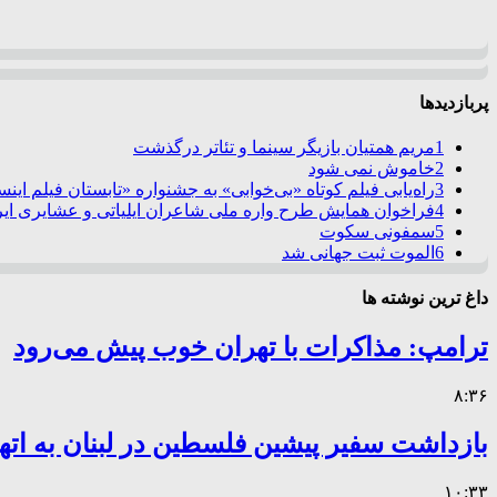
پربازدیدها
1
مریم همتیان بازیگر سینما و تئاتر درگذشت
2
خاموش نمی شود
3
راه‌یابی فیلم کوتاه «بی‌خوابی» به جشنواره «تابستان فیلم این
4
فراخوان همایش طرح واره ملی شاعران ایلیاتی و عشایری ایرا
5
سمفونی سکوت
6
الموت ثبت جهانی شد
داغ ترین نوشته ها
ترامپ: مذاکرات با تهران خوب پیش می‌رود
۸:۳۶
بازداشت سفیر پیشین فلسطین در لبنان به اته
۱۰:۳۳