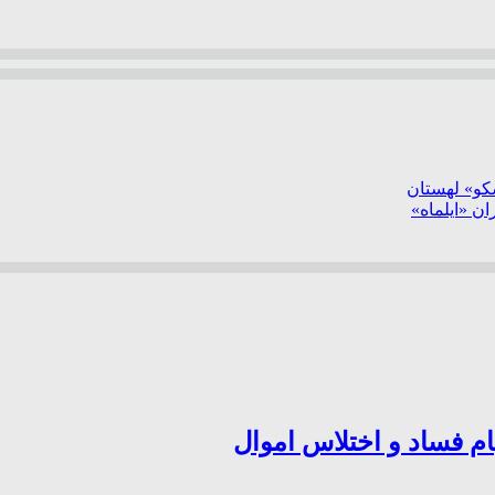
سکو» لهستان
ن «ایلماه»
ام فساد و اختلاس اموال