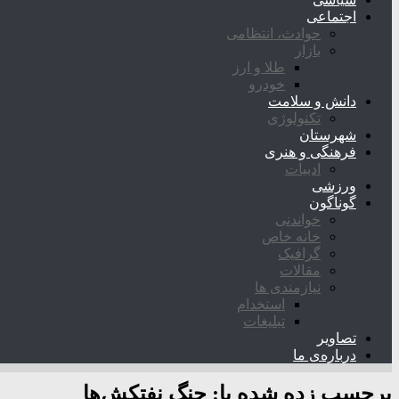
اجتماعی
حوادث، انتظامی
بازار
طلا و ارز
خودرو
دانش و سلامت
تکنولوژی
شهرستان
فرهنگی و هنری
ادبیات
ورزشی
گوناگون
خواندنی
خانه خاص
گرافیک
مقالات
نیازمندی ها
استخدام
تبلیغات
تصاویر
درباره‌ی ما
برچسب زده شده با:
جنگ نفتکش‌ها