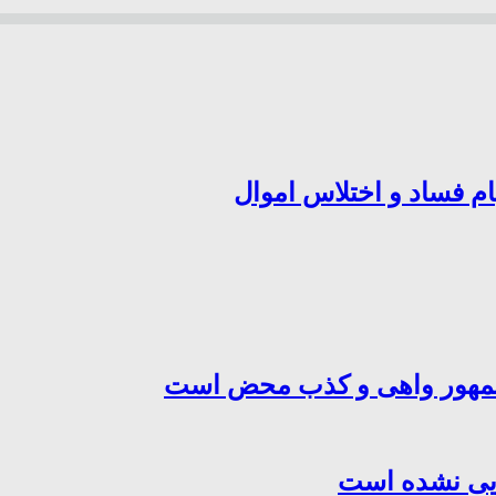
ام فساد و اختلاس اموال
‌جمهور واهی و کذب محض است
هایی نشده است