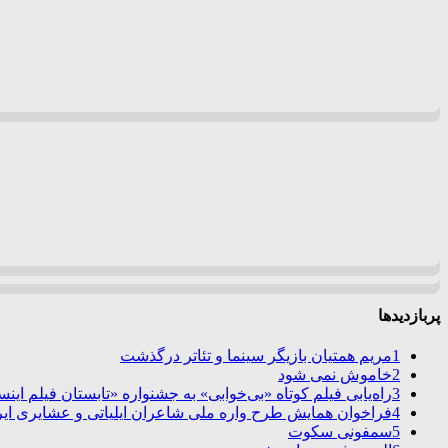
پربازدیدها
1
مریم همتیان بازیگر سینما و تئاتر درگذشت
2
خاموش نمی شود
3
راه‌یابی فیلم کوتاه «بی‌خوابی» به جشنواره «تابستان فیلم این
4
فراخوان همایش طرح واره ملی شاعران ایلیاتی و عشایری ایرا
5
سمفونی سکوت