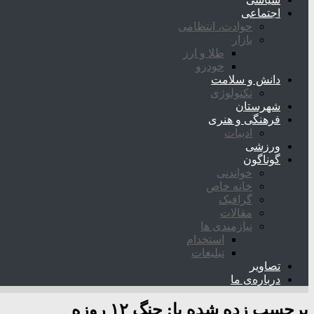
اجتماعی
حوادث، انتظامی
بازار
طلا و ارز
خودرو
دانش و سلامت
تکنولوژی
شهرستان
فرهنگی و هنری
ادبیات
ورزشی
گوناگون
خواندنی
خانه خاص
گرافیک
مقالات
نیازمندی ها
استخدام
تبلیغات
تصاویر
درباره‌ی ما
برچسب زده شده با:
جنگ ۱۲ روزه