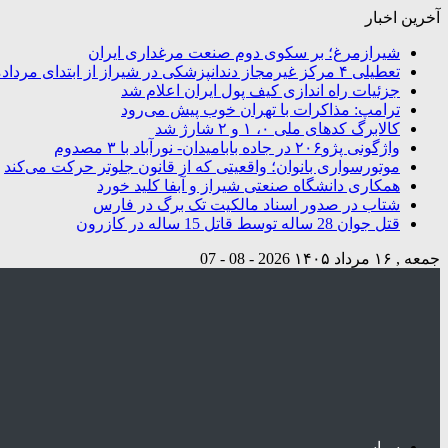
آخرین اخبار
شیرازمرغ؛ بر سکوی دوم صنعت مرغداری ایران
تعطیلی ۴ مرکز غیرمجاز دندانپزشکی در شیراز از ابتدای مردادماه تاکنون
جزئیات راه اندازی کیف پول ایران اعلام شد
ترامپ: مذاکرات با تهران خوب پیش می‌رود
کالابرگ کدهای ملی ۰، ۱ و ۲ شارژ شد
واژگونی پژو۲۰۶ در جاده بابامیدان- نورآباد با ۳ مصدوم
موتورسواری بانوان؛ واقعیتی که از قانون جلوتر حرکت می‌کند
همکاری دانشگاه صنعتی شیراز و آبفا کلید خورد
شتاب در صدور اسناد مالکیت تک برگ در فارس
قتل جوان 28 ساله توسط قاتل 15 ساله در کازرون
جمعه , ۱۶ مرداد ۱۴۰۵
2026 - 08 - 07
سیاسی