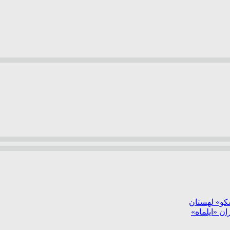
سکو» لهستان
ن «ایلماه»