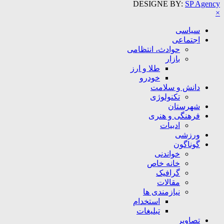
DESIGNE BY:
SP Agency
×
سیاسی
اجتماعی
حوادث، انتظامی
بازار
طلا و ارز
خودرو
دانش و سلامت
تکنولوژی
شهرستان
فرهنگی و هنری
ادبیات
ورزشی
گوناگون
خواندنی
خانه خاص
گرافیک
مقالات
نیازمندی ها
استخدام
تبلیغات
تصاویر