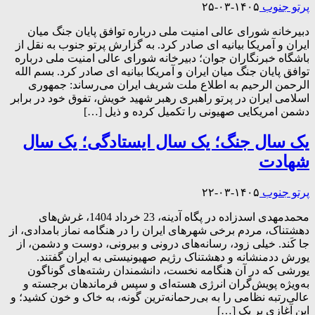
پرتو جنوب
۱۴۰۵-۰۳-۲۵
دبیرخانه شورای عالی امنیت ملی درباره توافق پایان جنگ میان
ایران و آمریکا بیانیه ای صادر کرد. به گزارش پرتو جنوب به نقل از
باشگاه خبرنگاران جوان؛ دبیرخانه شورای عالی امنیت ملی درباره
توافق پایان جنگ میان ایران و آمریکا بیانیه ای صادر کرد. بسم الله
الرحمن الرحیم به اطلاع ملت شریف ایران می‌رساند: جمهوری
اسلامی ایران در پرتو راهبری رهبر شهید خویش، تفوق خود در برابر
دشمن امریکایی صهیونی را تکمیل کرده و ذیل […]
یک سال جنگ؛ یک سال ایستادگی؛ یک سال
شهادت
پرتو جنوب
۱۴۰۵-۰۳-۲۲
محمدمهدی اسدزاده در پگاه آدینه، 23 خرداد 1404، غرش‌های
دهشتناک، مردم برخی شهرهای ایران را در هنگامه نماز بامدادی، از
جا کَند. خیلی زود، رسانه‌های درونی و بیرونی، دوست و دشمن، از
یورش ددمنشانه و دهشتناک رژیم صهیونیستی به ایران گفتند.
یورشی که در آن هنگامه نخست، دانشمندان رشته‌های گوناگون
به‌ویژه پویش‌گران انرژی هسته‌ای و سپس فرماندهان برجسته و
عالی‌رتبه نظامی را به بی‌رحمانه‌ترین گونه، به خاک و خون کشید؛ و
این آغازی بر یک […]