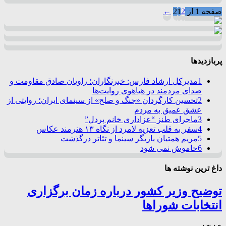
صفحه 1 از 2
2
1
←
پربازدیدها
1
مدیرکل ارشاد فارس: خبرنگاران؛ راویان صادق مقاومت و
صدای مردمند در هیاهوی روایت‌ها
2
تحسین کارگردان «جنگ و صلح» از سینمای ایران؛ روایتی از
عشق عمیق به مردم
3
ماجرای طنز “عزاداری خانم پردل”
4
سفر به قلب تعزیه لامرد از نگاه ۱۳ هنرمند عکاس
5
مریم همتیان بازیگر سینما و تئاتر درگذشت
6
خاموش نمی شود
داغ ترین نوشته ها
توضیح وزیر کشور درباره زمان برگزاری
انتخابات شوراها