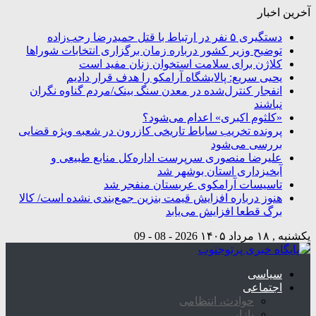
آخرین اخبار
دستگیری ۵ نفر در ارتباط با قتل حمیدرضا رجب‌زاده
توضیح وزیر کشور درباره زمان برگزاری انتخابات شوراها
کلاژن برای سلامت استخوان زنان مفید است
یحیی سریع: پالایشگاه آرامکو را هدف قرار دادیم
انفجار کنترل‌شده در معدن سنگ بینک/مردم گناوه نگران
نباشند
«کلثوم اکبری» اعدام می‌شود؟
پرونده تخریب ساباط تاریخی کازرون در شعبه ویژه قضایی
بررسی می‌شود
علیرضا منصوری سرپرست اداره‌کل منابع طبیعی و
آبخیزداری استان بوشهر شد
تاسیسات آرامکوی عربستان منفجر شد
هنوز درباره افزایش قیمت بنزین جمع‌بندی نشده است/ کالا
برگ قطعا افزایش می‌یابد
یکشنبه , ۱۸ مرداد ۱۴۰۵
2026 - 08 - 09
سیاسی
اجتماعی
حوادث، انتظامی
بازار