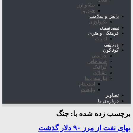
طلا و ارز
خودرو
دانش و سلامت
تکنولوژی
شهرستان
فرهنگی و هنری
ادبیات
ورزشی
گوناگون
خواندنی
خانه خاص
گرافیک
مقالات
نیازمندی ها
استخدام
تبلیغات
تصاویر
درباره‌ی ما
برچسب زده شده با:
جنگ
بهای نفت از مرز ۹۰ دلار گذشت