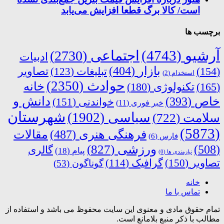
است/ کالا برگ قطعا افزایش می‌یابد
برچسب ها
آرشیو
(4743)
اجتماعی
(2730)
ادبیات
بازار
(404)
(154)
تبلیغات
(123)
تصاویر
استخدام
(2)
حوادث
(2350)
خانه
(165)
تکنولوژی
(180)
دانش و
خاص
(393)
خواندنی
(151)
خبر فوری
(11)
شهرستان
سیاسی
(1902)
سلامت
(722)
(5873)
فرهنگی هنری
(487)
مقالات
فارس
(6)
ورزشی
(827)
(508)
گالری
پیام
(18)
نیازمندی ها
(0)
تصاویر
(150)
گرافیک
(114)
گوناگون
(53)
خانه
تماس با ما
تمام حقوق مادی و معنوی این سایت محفوظ می باشد و استفاده از
مطالب با ذکر منبع بلامانع است.