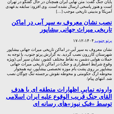
پایان جنگ گفت: متن نهایی ایران همچنان در حال گفتگو در تهران
است و هنوز پاسخی ارسال نشده است. وی افزود: سابقه بدعهدی
آمریکا و بدبینی تاریخی موجب […]
نصب نشان معروف به سپر آبی در اماکن
تاریخی میراث جهانی بیشاپور
پرتو جنوب
۱۴۰۴-۱۲-۱۷
نشان معروف به سپر آبی در اماکن تاریخی میراث جهانی بیشاپور
شهرستان کازرون نصب گردید. به گزارش پرتو جنوب، با توجه به
حملات هوایی دشمن به نقاط مختلف کشور، نشان سپر آبی (ویژه
وقوع شرایط اضطراری و جنگ) در اماکن تاریخی میراث جهانی
بیشاپور بر روی پشت بام موزه تخصصی بیشاپور، تپه همجوار
محوطه ارگ حکومتی و محوطه نقوش برجسته تنگ چوگان نصب
شد. انتهای پیام/
وارونه نماییِ اظهارات منطقه ای با هدف
القای جنگ قریب الوقوع علیه ایران اسلامی
توسط «فیک نیوز»های رسانه ای