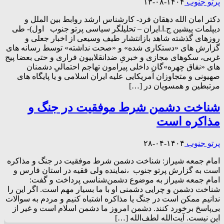
پرتو جنوب
۱۴۰۴-۰۸-۱۳
دکتر امان الله دهقان فرد- کارشناس ارشد روابط بین الملل و
دیپلمات پیشین ج.ا.ایران – تحلیلگر سیاسی پرتو جنوب اول)- طی
روزهای گذشته شاهد بازانتشار طیف وسیعی از اخبار جعلی و
گزارش های «دستکاری شده» و «صحت نداشته» توسط رسانه های
غربی، سکوهای مجازی و خبریِ ضدانقلابیون فراری و حتی بعضا پیج
های «نفاق چهره»گان داخلی پیرامون تهاجم احتمالیِ دشمنان
صهیونی و متجاوزان آمریکایی علیه ایران اسلامی و یا پایگاه های
مرتبطین و همسویان در […]
شناخت دشمن‌ شرط موفقیت در جنگ و
مذاکره است
پرتو جنوب
۱۴۰۴-۰۴-۲۸
امام جمعه شیراز: شناخت دشمن‌ شرط موفقیت در جنگ و مذاکره
است به گزارش پرتو جنوب ،نماینده ولی فقیه در استان فارس و
امام جمعه شیراز به موضوع دشمن‌شناسی پرداخت و گفت:
شناخت دشمن و چرایی دشمنی او با ما بسیار مهم است. اگر این را
ندانیم ممکن است در جنگ یا مذاکره اشتباه کنیم و مردم به سوالات
بی‌پاسخ برخورد کنند. دشمن امروز ما دشمن اسلام است و غیر از
این نیست. آیت‌الله لطف‌الله […]