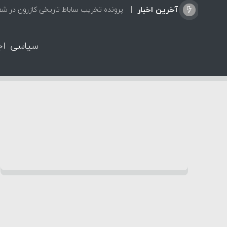
آخرین اخبار
پرونده تخریب ساباط تاریخی کازرون در ش
سیاسی
اج