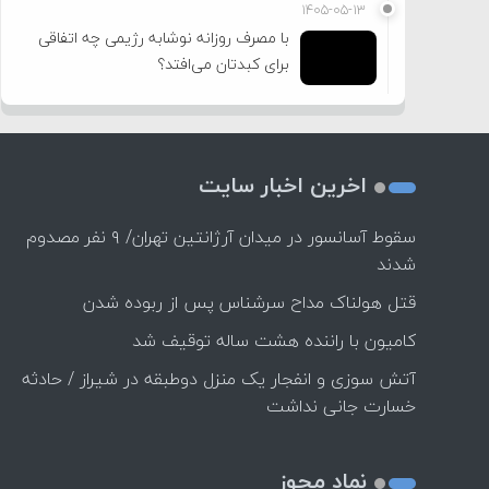
۱۴۰۵-۰۵-۱۳
با مصرف روزانه نوشابه رژیمی چه اتفاقی
برای کبدتان می‌افتد؟
اخرین اخبار سایت
سقوط آسانسور در میدان آرژانتین تهران/ ۹ نفر مصدوم
شدند
قتل هولناک مداح سرشناس پس از ربوده شدن
کامیون با راننده هشت ساله توقیف شد
آتش سوزی و انفجار یک منزل دوطبقه در شیراز / حادثه
خسارت جانی نداشت
نماد مجوز