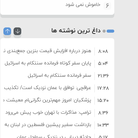
خاموش نمی شود
6
داغ ترین نوشته ها
هنوز درباره افزایش قیمت بنزین جمع‌بندی نش
۸:۰۸
افزایش می‌یابد
پایان سفر کوتاه فرمانده سنتکام به اسرائیل
۵:۰۴
سفر فرمانده سنتکام به اسرائیل
۲۱:۳۶
عراقچی: توافق با عمان نزدیک است/ تکذیب سهم ۱۱ درصدی ایران ا
۱۷:۲۸
پزشکیان: امروز مهم‌ترین نگرانی‌ام معیشت م
۱۵:۲۰
ترامپ: مذاکرات با تهران خوب پیش می‌رود
۸:۳۶
بازداشت سفیر پیشین فلسطین در لبنان به اته
۱۰:۳۳
حادثه دریایی در نزدیکی سواحل عمان
۵:۱۷