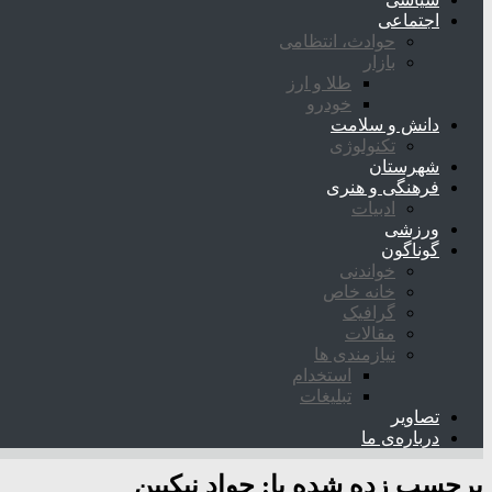
اجتماعی
حوادث، انتظامی
بازار
طلا و ارز
خودرو
دانش و سلامت
تکنولوژی
شهرستان
فرهنگی و هنری
ادبیات
ورزشی
گوناگون
خواندنی
خانه خاص
گرافیک
مقالات
نیازمندی ها
استخدام
تبلیغات
تصاویر
درباره‌ی ما
برچسب زده شده با:
جواد نیکبین