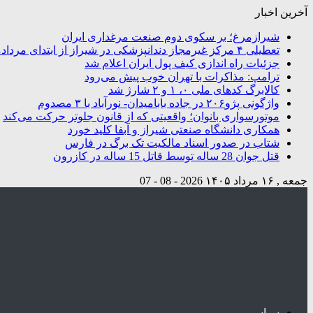
آخرین اخبار
شیرازمرغ؛ بر سکوی دوم صنعت مرغداری ایران
تعطیلی ۴ مرکز غیرمجاز دندانپزشکی در شیراز از ابتدای مردادماه تاکنون
جزئیات راه اندازی کیف پول ایران اعلام شد
ترامپ: مذاکرات با تهران خوب پیش می‌رود
کالابرگ کدهای ملی ۰، ۱ و ۲ شارژ شد
واژگونی پژو۲۰۶ در جاده بابامیدان- نورآباد با ۳ مصدوم
موتورسواری بانوان؛ واقعیتی که از قانون جلوتر حرکت می‌کند
همکاری دانشگاه صنعتی شیراز و آبفا کلید خورد
شتاب در صدور اسناد مالکیت تک برگ در فارس
قتل جوان 28 ساله توسط قاتل 15 ساله در کازرون
جمعه , ۱۶ مرداد ۱۴۰۵
2026 - 08 - 07
سیاسی