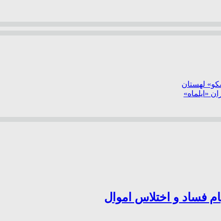
سکو» لهستان
ن «ایلماه»
ام فساد و اختلاس اموال