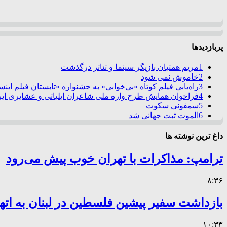
پربازدیدها
1
مریم همتیان بازیگر سینما و تئاتر درگذشت
2
خاموش نمی شود
3
راه‌یابی فیلم کوتاه «بی‌خوابی» به جشنواره «تابستان فیلم این
4
فراخوان همایش طرح واره ملی شاعران ایلیاتی و عشایری ایرا
5
سمفونی سکوت
6
الموت ثبت جهانی شد
داغ ترین نوشته ها
ترامپ: مذاکرات با تهران خوب پیش می‌رود
۸:۳۶
بازداشت سفیر پیشین فلسطین در لبنان به اته
۱۰:۳۳