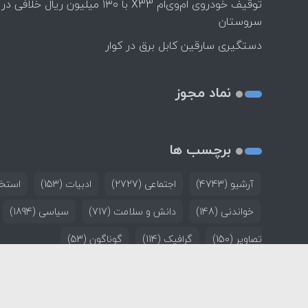
توقیف خودروی ام‌وی‌ام X33 با ۱۳۰ میلیون ریال خلافی در
سروستان
دستگیری سارقین کابل برق در کوار
نماد مجوز
برچسب ها
آرشیو
(4743)
اجتماعی
(2727)
ادبیات
(153)
استخد
خواندنی
(148)
دانش و سلامت
(717)
سیاسی
(1894)
تصاویر
(150)
گرافیک
(114)
گوناگون
(53)
خانه
تماس با ما