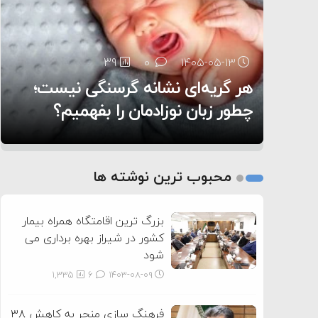
۶:۰۵
39
28
0
0
۱۴۰۵-۰۵-۱۳
۱۴۰۵-۰۵-۱۲
هر گریه‌ای نشانه گرسنگی نیست؛
تغذیه پدر می‌تواند بر سلامت نوزاد
13
0
۱۴۰۵-۰۵-۱۲
تأثیر بگذارد
روی دیگر زندگی
چطور زبان نوزادمان را بفهمیم؟
1
2
محبوب ترین نوشته ها
3
بزرگ ترین اقامتگاه همراه بیمار
کشور در شیراز بهره برداری می
شود
1,335
6
۱۴۰۳-۰۸-۰۹
فرهنگ سازی منجر به کاهش ۳۸