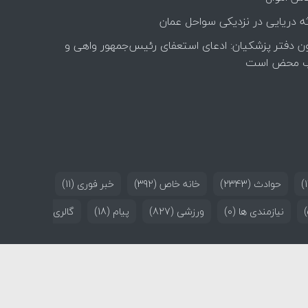
ه دریایی در نزدیکی سواحل عمان
ن دفتر پزشکیان: ادعای استعفای رئیس‌جمهور واهی و
 محض است
حوادث
(2343)
خانه خاص
(392)
خبر فوری
(11)
نیازمندی ها
(0)
ورزشی
(827)
پیام
(18)
گالری