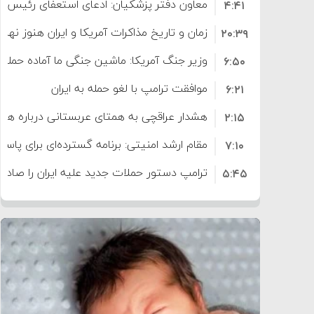
معاون دفتر پزشکیان: ادعای استعفای رئیس
۴:۴۱
است
زمان و تاریخ مذاکرات آمریکا و ایران هنوز نه
۲۰:۳۹
وزیر جنگ آمریکا: ماشین جنگی ما آماده حمله 
۶:۵۰
موافقت ترامپ با لغو حمله به ایران
۶:۲۱
هشدار عراقچی به همتای عربستانی درباره همرا
۲:۱۵
مقام ارشد امنیتی: برنامه گسترده‌ای برای پاسخ 
۷:۱۰
ترامپ دستور حملات جدید علیه ایران را صادر 
۵:۴۵
سپاه: دو نفتکش متخلف مورد اصابت قرار گر
۱۲:۵۹
ترامپ مدعی توافق تاریخی برای خلع سلاح ک
۸:۵۷
اعتراض عراقچی به همتای بلغارستانی به دلیل
۱۶:۱۹
ایران
کشورهایی که به متجاوزان کمک می کنند پ
۱۰:۱۵
سنتکام پایان تجاوز جدید به ایران را اعلام کرد