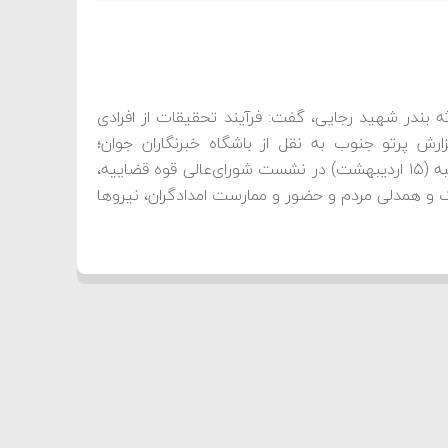
 بندر شهید رجایی، گفت: فرآیند تحقیقات از افرادی
شت شده‌اند. به گزارش پرتو جنوب به نقل از باشگاه خبرنگاران جوان؛
حجت‌الاسلام والمسلمین غلامحسین محسنی اژه‌ای، امروز دوشنبه (۱۵ اردیبهشت) در نشست شورای‌عالی قوه قضاییه،
 و همدلی مردم و حضور و ممارست امدادگران، نیرو‌ها