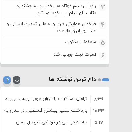
راه‌یابی فیلم کوتاه «بی‌خوابی» به جشنواره
3
«تابستان فیلم اینسکو» لهستان
فراخوان همایش طرح واره ملی شاعران ایلیاتی و
4
عشایری ایران «ایلماه»
سمفونی سکوت
5
الموت ثبت جهانی شد
6
داغ ترین نوشته ها
ترامپ: مذاکرات با تهران خوب پیش می‌رود
۸:۳۶
بازداشت سفیر پیشین فلسطین در لبنان به اته
۱۰:۳۳
حادثه دریایی در نزدیکی سواحل عمان
۵:۱۷