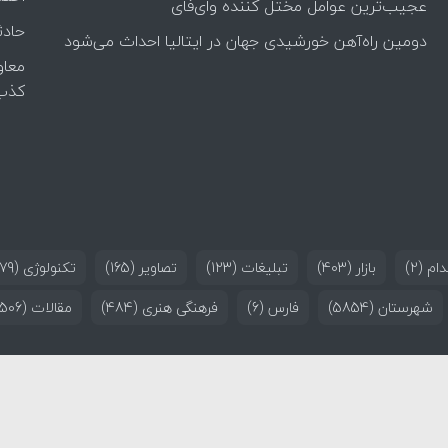
عجیب‌ترین عوامل مختل کننده وای‌فای
حادث
دومین راه‌آهن خورشیدی جهان در ایتالیا احداث می‌شود
معاو
کذب
ام
(2)
بازار
(403)
تبلیغات
(123)
تصاویر
(165)
تکنولوژی
(179)
شهرستان
(5854)
فارس
(6)
فرهنگی هنری
(484)
مقالات
(506)