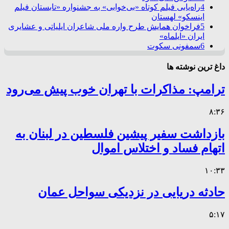
4
راه‌یابی فیلم کوتاه «بی‌خوابی» به جشنواره «تابستان فیلم
اینسکو» لهستان
5
فراخوان همایش طرح واره ملی شاعران ایلیاتی و عشایری
ایران «ایلماه»
6
سمفونی سکوت
داغ ترین نوشته ها
ترامپ: مذاکرات با تهران خوب پیش می‌رود
۸:۳۶
بازداشت سفیر پیشین فلسطین در لبنان به
اتهام فساد و اختلاس اموال
۱۰:۳۳
حادثه دریایی در نزدیکی سواحل عمان
۵:۱۷