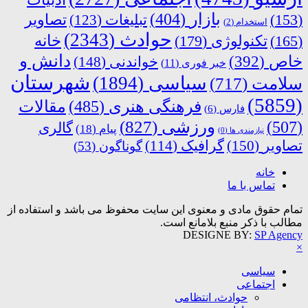
بازار
(404)
(153)
تبلیغات
(123)
تصاویر
استخدام
(2)
حوادث
(2343)
خانه
(165)
تکنولوژی
(179)
دانش و
خاص
(392)
خواندنی
(148)
خبر فوری
(11)
شهرستان
سیاسی
(1894)
سلامت
(717)
(5859)
فرهنگی هنری
(485)
مقالات
فارس
(6)
ورزشی
(827)
(507)
گالری
پیام
(18)
نیازمندی ها
(0)
تصاویر
(150)
گرافیک
(114)
گوناگون
(53)
خانه
تماس با ما
تمام حقوق مادی و معنوی این سایت محفوظ می باشد و استفاده از
مطالب با ذکر منبع بلامانع است.
DESIGNE BY:
SP Agency
×
سیاسی
اجتماعی
حوادث، انتظامی