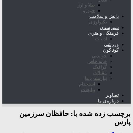
طلا و ارز
خودرو
دانش و سلامت
تکنولوژی
شهرستان
فرهنگی و هنری
ادبیات
ورزشی
گوناگون
خواندنی
خانه خاص
گرافیک
مقالات
نیازمندی ها
استخدام
تبلیغات
تصاویر
درباره‌ی ما
برچسب زده شده با:
حافظان سرزمین
پارس