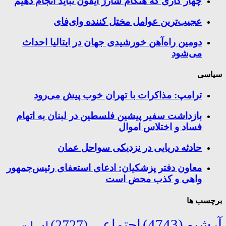
چهار کاری که هنگام شارژ آیفون نباید انجام دهیم
عجیب‌ترین عوامل مختل کننده وای‌فای
دومین راه‌آهن خورشیدی جهان در ایتالیا احداث
می‌شود
سیاسی
ترامپ: مذاکرات با تهران خوب پیش می‌رود
بازداشت سفیر پیشین فلسطین در لبنان به اتهام
فساد و اختلاس اموال
حادثه دریایی در نزدیکی سواحل عمان
معاون دفتر پزشکیان: ادعای استعفای رئیس‌جمهور
واهی و کذب محض است
برچسب ها
آرشیو
(4743)
اجتماعی
(2727)
ادبیات