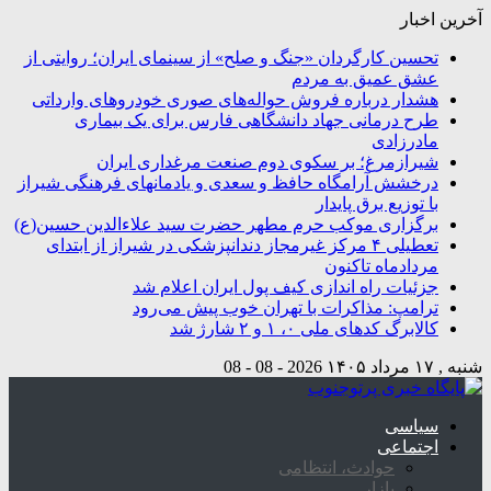
آخرین اخبار
تحسین کارگردان «جنگ و صلح» از سینمای ایران؛ روایتی از
عشق عمیق به مردم
هشدار درباره فروش حواله‌های صوری خودروهای وارداتی
طرح درمانی جهاد دانشگاهی فارس برای یک بیماری
مادرزادی
شیرازمرغ؛ بر سکوی دوم صنعت مرغداری ایران
درخشش آرامگاه‌ حافظ و سعدی و یادمانهای فرهنگی شیراز
با توزیع برق پایدار
برگزاری موکب حرم مطهر حضرت سید علاءالدین حسین(ع)
تعطیلی ۴ مرکز غیرمجاز دندانپزشکی در شیراز از ابتدای
مردادماه تاکنون
جزئیات راه اندازی کیف پول ایران اعلام شد
ترامپ: مذاکرات با تهران خوب پیش می‌رود
کالابرگ کدهای ملی ۰، ۱ و ۲ شارژ شد
شنبه , ۱۷ مرداد ۱۴۰۵
2026 - 08 - 08
سیاسی
اجتماعی
حوادث، انتظامی
بازار