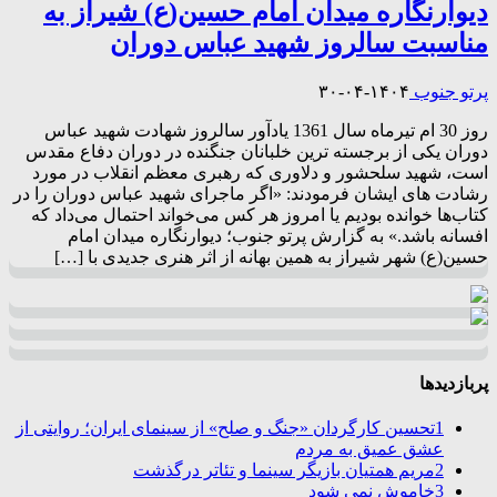
دیوارنگاره میدان امام حسین(ع) شیراز به
مناسبت سالروز شهید عباس دوران
پرتو جنوب
۱۴۰۴-۰۴-۳۰
روز 30 ام تیرماه سال 1361 یادآور سالروز شهادت شهید عباس
دوران یکی از برجسته ترین خلبانان جنگنده در دوران دفاع مقدس
است، شهید سلحشور و دلاوری که رهبری معظم انقلاب در مورد
رشادت های ایشان فرمودند: «اگر ماجرای شهید عباس دوران را در
کتاب‌ها خوانده بودیم یا امروز هر کس می‌خواند احتمال می‌داد که
افسانه باشد.» به گزارش پرتو جنوب؛ دیوارنگاره میدان امام
حسین(ع) شهر شیراز به همین بهانه از اثر هنری جدیدی با […]
پربازدیدها
1
تحسین کارگردان «جنگ و صلح» از سینمای ایران؛ روایتی از
عشق عمیق به مردم
2
مریم همتیان بازیگر سینما و تئاتر درگذشت
3
خاموش نمی شود