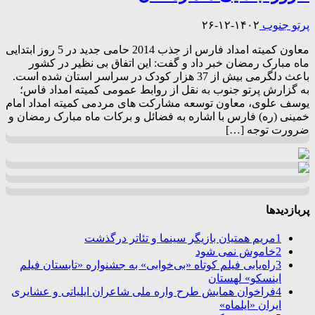
پرتو جنوب
۱۴۰۲-۱۲-۲۶
معاون کمیته امداد فارس از جذب 2014 حامی جدید در 5 روز ابتدایی
ماه مبارک رمضان خبر داد و گفت: این اتفاق بی نظیر در کشور
باعث دلگرمی بیش از 37 هزار کودک در سراسر استان شده است.
به گزارش پرتو جنوب به نقل از روابط عمومی کمیته امداد فاس؛
یوسف علوی، معاون توسعه مشارکت های مردمی کمیته امداد امام
خمینی (ره) فارس با اشاره به فضائل و برکات ماه مبارک رمضان و
ضرورت توجه […]
پربازدیدها
1
مریم همتیان بازیگر سینما و تئاتر درگذشت
2
خاموش نمی شود
3
راه‌یابی فیلم کوتاه «بی‌خوابی» به جشنواره «تابستان فیلم
اینسکو» لهستان
4
فراخوان همایش طرح واره ملی شاعران ایلیاتی و عشایری
ایران «ایلماه»