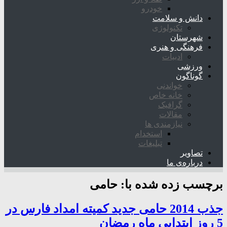
خودرو
دانش و سلامت
تکنولوژی
شهرستان
فرهنگی و هنری
ادبیات
ورزشی
گوناگون
خواندنی
خانه خاص
گرافیک
مقالات
نیازمندی ها
استخدام
تبلیغات
تصاویر
درباره‌ی ما
برچسب زده شده با:
حامی
جذب 2014 حامی جدید کمیته امداد فارس در
5 روز ابتدایی ماه رمضان