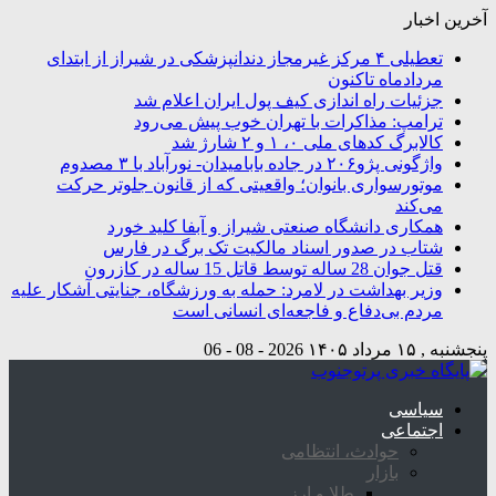
آخرین اخبار
تعطیلی ۴ مرکز غیرمجاز دندانپزشکی در شیراز از ابتدای
مردادماه تاکنون
جزئیات راه اندازی کیف پول ایران اعلام شد
ترامپ: مذاکرات با تهران خوب پیش می‌رود
کالابرگ کدهای ملی ۰، ۱ و ۲ شارژ شد
واژگونی پژو۲۰۶ در جاده بابامیدان- نورآباد با ۳ مصدوم
موتورسواری بانوان؛ واقعیتی که از قانون جلوتر حرکت
می‌کند
همکاری دانشگاه صنعتی شیراز و آبفا کلید خورد
شتاب در صدور اسناد مالکیت تک برگ در فارس
قتل جوان 28 ساله توسط قاتل 15 ساله در کازرون
وزیر بهداشت در لامرد: حمله به ورزشگاه، جنایتی آشکار علیه
مردم بی‌دفاع و فاجعه‌ای انسانی است
پنجشنبه , ۱۵ مرداد ۱۴۰۵
2026 - 08 - 06
سیاسی
اجتماعی
حوادث، انتظامی
بازار
طلا و ارز