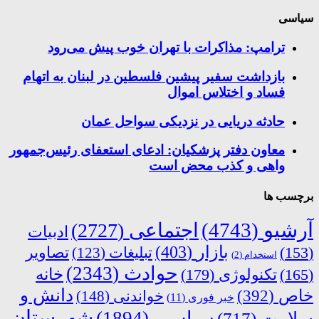
سیاسی
ترامپ: مذاکرات با تهران خوب پیش می‌رود
بازداشت سفیر پیشین فلسطین در لبنان به اتهام
فساد و اختلاس اموال
حادثه دریایی در نزدیکی سواحل عمان
معاون دفتر پزشکیان: ادعای استعفای رئیس‌جمهور
واهی و کذب محض است
برچسب ها
آرشیو
(4743)
اجتماعی
(2727)
ادبیات
بازار
(403)
(153)
تبلیغات
(123)
تصاویر
استخدام
(2)
حوادث
(2343)
خانه
(165)
تکنولوژی
(179)
دانش و
خاص
(392)
خواندنی
(148)
خبر فوری
(11)
شهرستان
سیاسی
(1894)
سلامت
(717)