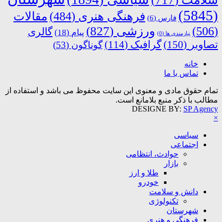
(5845)
فرهنگی هنری
(484)
مقالات
فارس
(6)
ورزشی
(827)
(506)
گالری
پیام
(18)
نیازمندی ها
(0)
تصاویر
(150)
گرافیک
(114)
گوناگون
(53)
خانه
تماس با ما
تمام حقوق مادی و معنوی این سایت محفوظ می باشد و استفاده از
مطالب با ذکر منبع بلامانع است.
DESIGNE BY:
SP Agency
×
سیاسی
اجتماعی
حوادث، انتظامی
بازار
طلا و ارز
خودرو
دانش و سلامت
تکنولوژی
شهرستان
فرهنگی و هنری