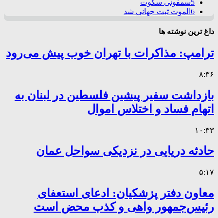
5
سمفونی سکوت
6
الموت ثبت جهانی شد
داغ ترین نوشته ها
ترامپ: مذاکرات با تهران خوب پیش می‌رود
۸:۳۶
بازداشت سفیر پیشین فلسطین در لبنان به
اتهام فساد و اختلاس اموال
۱۰:۳۳
حادثه دریایی در نزدیکی سواحل عمان
۵:۱۷
معاون دفتر پزشکیان: ادعای استعفای
رئیس‌جمهور واهی و کذب محض است