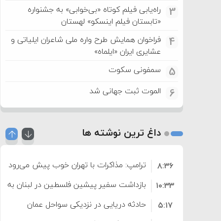
راه‌یابی فیلم کوتاه «بی‌خوابی» به جشنواره
3
«تابستان فیلم اینسکو» لهستان
فراخوان همایش طرح واره ملی شاعران ایلیاتی و
4
عشایری ایران «ایلماه»
سمفونی سکوت
5
الموت ثبت جهانی شد
6
داغ ترین نوشته ها
ترامپ: مذاکرات با تهران خوب پیش می‌رود
۸:۳۶
بازداشت سفیر پیشین فلسطین در لبنان به اته
۱۰:۳۳
حادثه دریایی در نزدیکی سواحل عمان
۵:۱۷