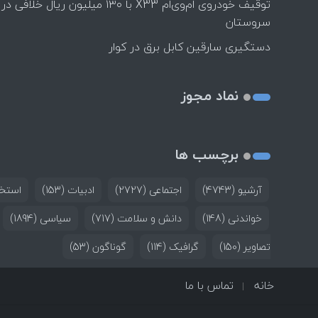
توقیف خودروی ام‌وی‌ام X33 با ۱۳۰ میلیون ریال خلافی در
سروستان
دستگیری سارقین کابل برق در کوار
نماد مجوز
برچسب ها
آرشیو
(4743)
اجتماعی
(2727)
ادبیات
(153)
استخد
خواندنی
(148)
دانش و سلامت
(717)
سیاسی
(1894)
تصاویر
(150)
گرافیک
(114)
گوناگون
(53)
خانه
تماس با ما