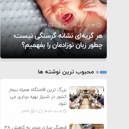
۶:۰۵
33
23
0
0
۱۴۰۵-۰۵-۱۳
۱۴۰۵-۰۵-۱۲
هر گریه‌ای نشانه گرسنگی نیست؛
تغذیه پدر می‌تواند بر سلامت نوزاد
11
0
۱۴۰۵-۰۵-۱۲
تأثیر بگذارد
روی دیگر زندگی
چطور زبان نوزادمان را بفهمیم؟
1
2
محبوب ترین نوشته ها
3
بزرگ ترین اقامتگاه همراه بیمار
کشور در شیراز بهره برداری می
شود
1,334
6
۱۴۰۳-۰۸-۰۹
فرهنگ سازی منجر به کاهش ۳۸