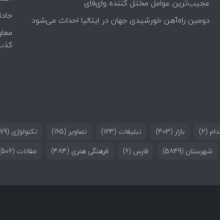
عجیب‌ترین عوامل مختل کننده وای‌فای
حادث
دومین راه‌آهن خورشیدی جهان در ایتالیا احداث می‌شود
معاو
کذب
ام
(2)
بازار
(403)
تبلیغات
(123)
تصاویر
(165)
تکنولوژی
(179)
شهرستان
(5849)
فارس
(6)
فرهنگی هنری
(484)
مقالات
(506)