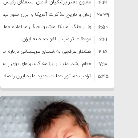
معاون دفتر پزشکیان: ادعای استعفای رئیس
۴:۴۱
است
زمان و تاریخ مذاکرات آمریکا و ایران هنوز نه
۲۰:۳۹
وزیر جنگ آمریکا: ماشین جنگی ما آماده حمله 
۶:۵۰
موافقت ترامپ با لغو حمله به ایران
۶:۲۱
هشدار عراقچی به همتای عربستانی درباره همرا
۲:۱۵
مقام ارشد امنیتی: برنامه گسترده‌ای برای پاسخ 
۷:۱۰
ترامپ دستور حملات جدید علیه ایران را صادر 
۵:۴۵
سپاه: دو نفتکش متخلف مورد اصابت قرار گر
۱۲:۵۹
ترامپ مدعی توافق تاریخی برای خلع سلاح ک
۸:۵۷
اعتراض عراقچی به همتای بلغارستانی به دلیل
۱۶:۱۹
ایران
کشورهایی که به متجاوزان کمک می کنند پ
۱۰:۱۵
سنتکام پایان تجاوز جدید به ایران را اعلام کرد