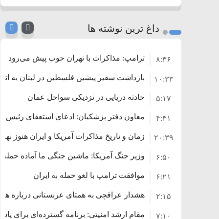
داغ ترین نوشته ها
ترامپ: مذاکرات با تهران خوب پیش می‌رود
۸:۳۶
بازداشت سفیر پیشین فلسطین در لبنان به اتها
۱۰:۳۳
حادثه دریایی در نزدیکی سواحل عمان
۵:۱۷
معاون دفتر پزشکیان: ادعای استعفای رئیس‌
۴:۴۱
زمان و تاریخ مذاکرات آمریکا و ایران هنوز نه
۲۰:۳۹
وزیر جنگ آمریکا: ماشین جنگی ما آماده حمله 
۶:۵۰
موافقت ترامپ با لغو حمله به ایران
۶:۲۱
هشدار عراقچی به همتای عربستانی درباره همرا
۲:۱۵
مقام ارشد امنیتی: برنامه گسترده‌ای برای پاسخ 
۷:۱۰