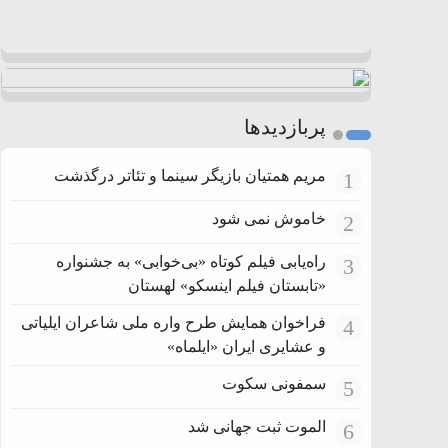
پربازدیدها
مریم همتیان بازیگر سینما و تئاتر درگذشت
1
خاموش نمی شود
2
راه‌یابی فیلم کوتاه «بی‌خوابی» به جشنواره
3
«تابستان فیلم اینسکو» لهستان
فراخوان همایش طرح واره ملی شاعران ایلیاتی
4
و عشایری ایران «ایلماه»
سمفونی سکوت
5
الموت ثبت جهانی شد
6