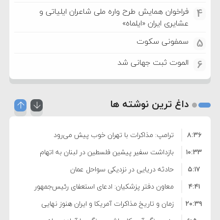
فراخوان همایش طرح واره ملی شاعران ایلیاتی و
4
عشایری ایران «ایلماه»
سمفونی سکوت
5
الموت ثبت جهانی شد
6
داغ ترین نوشته ها
۸:۳۶
ترامپ: مذاکرات با تهران خوب پیش می‌رود
۱۰:۳۳
بازداشت سفیر پیشین فلسطین در لبنان به اتهام
۵:۱۷
فساد و اختلاس اموال
حادثه دریایی در نزدیکی سواحل عمان
۴:۴۱
معاون دفتر پزشکیان: ادعای استعفای رئیس‌جمهور
۲۰:۳۹
واهی و کذب محض است
زمان و تاریخ مذاکرات آمریکا و ایران هنوز نهایی