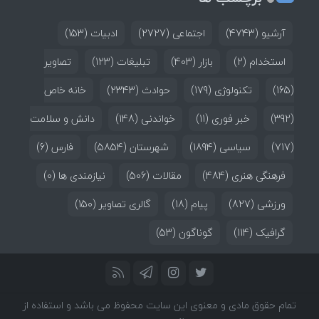
آرشیو
(4743)
اجتماعی
(2727)
ادبیات
(153)
استخدام
(2)
بازار
(403)
تبلیغات
(123)
تصاویر
(165)
تکنولوژی
(179)
حوادث
(2343)
خانه خاص
(392)
خبر فوری
(11)
خواندنی
(148)
دانش و سلامت
(717)
سیاسی
(1894)
شهرستان
(5854)
فارس
(6)
فرهنگی هنری
(484)
مقالات
(506)
نیازمندی ها
(0)
ورزشی
(827)
پیام
(18)
گالری تصاویر
(150)
گرافیک
(114)
گوناگون
(53)
تمام حقوق مادی و معنوی این سایت محفوظ می باشد و استفاده از