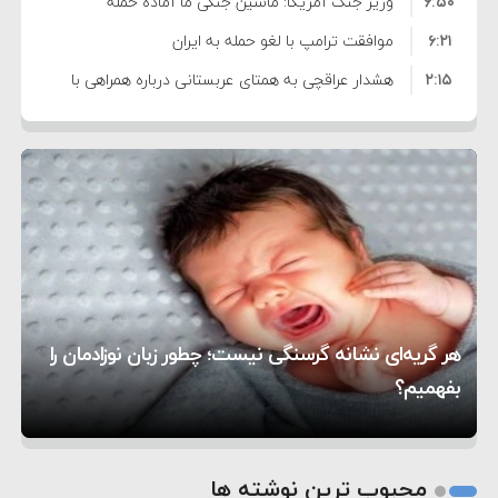
۶:۵۰
نشده است
وزیر جنگ آمریکا: ماشین جنگی ما آماده حمله
۶:۲۱
نظامی علیه ایران است
موافقت ترامپ با لغو حمله به ایران
۲:۱۵
هشدار عراقچی به همتای عربستانی درباره همراهی با
۷:۱۰
آمریکا
مقام ارشد امنیتی: برنامه گسترده‌ای برای پاسخ به
۵:۴۵
دیوانگی آمریکا داریم
ترامپ دستور حملات جدید علیه ایران را صادر کرد
۱۲:۵۹
سپاه: دو نفتکش متخلف مورد اصابت قرار گرفته و
۸:۵۷
متوقف شدند
ترامپ مدعی توافق تاریخی برای خلع سلاح کامل
۱۶:۱۹
حماس شد
اعتراض عراقچی به همتای بلغارستانی به دلیل کمک
۱۰:۱۵
به آمریکا در حملات به ایران
کشورهایی که به متجاوزان کمک می کنند پاسخ
هر گریه‌ای نشانه گرسنگی نیست؛ چطور زبان نوزادمان را
۶:۰۵
سختی خواهند گرفت
سنتکام پایان تجاوز جدید به ایران را اعلام کرد
بفهمیم؟
روی دیگر زندگی
تغذیه پدر می‌تواند بر سلامت نوزاد تأثیر بگذارد
1
2
محبوب ترین نوشته ها