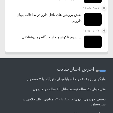
۱۴۰۵-۰۵-۰۸
نقش پروتئین های ناقل دارو در تداخلات پنهان
دارویی
۱۴۰۵-۰۵-۰۷
سندروم تاکوتسوبو از دیدگاه روان‌شناختی
اخرین اخبار سایت
واژگونی پژو۲۰۶ در جاده بابامیدان- نورآباد با ۳ مصدوم
قتل جوان 28 ساله توسط قاتل 15 ساله در کازرون
توقیف خودروی ام‌وی‌ام X33 با ۱۳۰ میلیون ریال خلافی در
سروستان