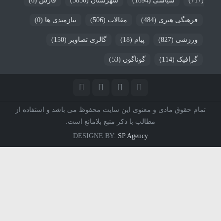
(717)
سیاسی
(1894)
شهرستان
(5850)
فارس
(6)
فرهنگی هنری
(484)
مقالات
(506)
نیازمندی ها
(0)
ورزشی
(827)
پیام
(18)
گالری تصاویر
(150)
گرافیک
(114)
گوناگون
(53)
تمام حقوق مادی و معنوی این سایت محفوظ می باشد و استفاده از
مطالب با ذکر منبع بلامانع است.
DESIGNE BY:
SP Agency