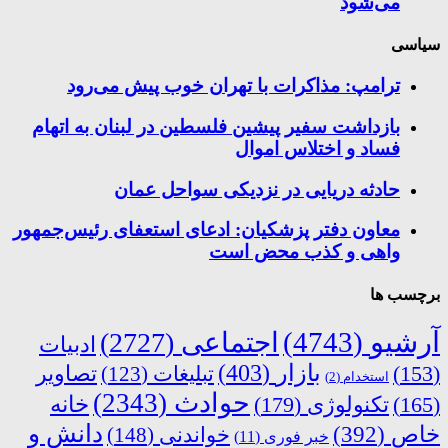
می‌شود
سیاسی
ترامپ: مذاکرات با تهران خوب پیش می‌رود
بازداشت سفیر پیشین فلسطین در لبنان به اتهام
فساد و اختلاس اموال
حادثه دریایی در نزدیکی سواحل عمان
معاون دفتر پزشکیان: ادعای استعفای رئیس‌جمهور
واهی و کذب محض است
برچسب ها
آرشیو
(4743)
اجتماعی
(2727)
ادبیات
بازار
(403)
(153)
تبلیغات
(123)
تصاویر
استخدام
(2)
حوادث
(2343)
خانه
(165)
تکنولوژی
(179)
دانش و
خاص
(392)
خواندنی
(148)
خبر فوری
(11)