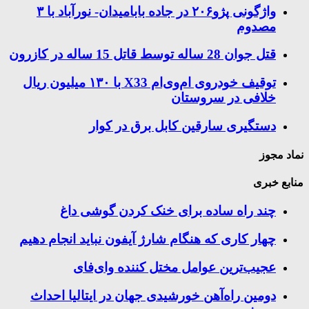
واژگونی پژو۲۰۶ در جاده بابامیدان- نورآباد با ۳
مصدوم
قتل جوان 28 ساله توسط قاتل 15 ساله در کازرون
توقیف خودروی ام‌وی‌ام X33 با ۱۳۰ میلیون ریال
خلافی در سروستان
دستگیری سارقین کابل برق در کوار
نماد مجوز
منابع خبری
چند راه‌ ساده برای خنک کردن گوشی داغ
چهار کاری که هنگام شارژ آیفون نباید انجام دهیم
عجیب‌ترین عوامل مختل کننده وای‌فای
دومین راه‌آهن خورشیدی جهان در ایتالیا احداث