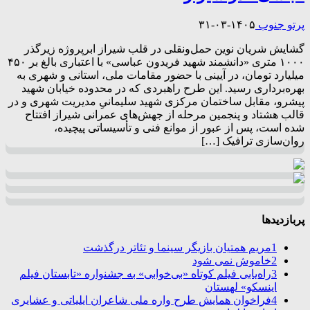
پرتو جنوب
۱۴۰۵-۰۳-۳۱
گشایش شریان نوین حمل‌ونقلی در قلب شیراز ابرپروژه زیرگذر
۱۰۰۰ متری «دانشمند شهید فریدون عباسی» با اعتباری بالغ بر ۴۵۰
میلیارد تومان، در آیینی با حضور مقامات ملی، استانی و شهری به
بهره‌برداری رسید. این طرح راهبردی که در محدوده خیابان شهید
پیشرو، مقابل ساختمان مرکزی شهید سلیمانیِ مدیریت شهری و در
قالب هشتاد و پنجمین مرحله از جهش‌های عمرانی شیراز افتتاح
شده است، پس از عبور از موانع فنی و تأسیساتی پیچیده،
روان‌سازی ترافیک […]
پربازدیدها
1
مریم همتیان بازیگر سینما و تئاتر درگذشت
2
خاموش نمی شود
3
راه‌یابی فیلم کوتاه «بی‌خوابی» به جشنواره «تابستان فیلم
اینسکو» لهستان
4
فراخوان همایش طرح واره ملی شاعران ایلیاتی و عشایری