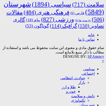
شهرستان
سیاسی
(1894)
سلامت
(717)
(5849)
فرهنگی هنری
(484)
مقالات
فارس
(6)
ورزشی
(827)
(506)
گالری
پیام
(18)
نیازمندی ها
(0)
تصاویر
(150)
گرافیک
(114)
گوناگون
(53)
خانه
تماس با ما
تمام حقوق مادی و معنوی این سایت محفوظ می باشد و استفاده از
مطالب با ذکر منبع بلامانع است.
DESIGNE BY:
SP Agency
×
سیاسی
اجتماعی
حوادث، انتظامی
بازار
طلا و ارز
خودرو
دانش و سلامت
تکنولوژی
شهرستان