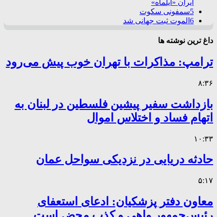
ایران «ایلماه»
5
سمفونی سکوت
6
الموت ثبت جهانی شد
داغ ترین نوشته ها
ترامپ: مذاکرات با تهران خوب پیش می‌رود
۸:۳۶
بازداشت سفیر پیشین فلسطین در لبنان به
اتهام فساد و اختلاس اموال
۱۰:۳۳
حادثه دریایی در نزدیکی سواحل عمان
۵:۱۷
معاون دفتر پزشکیان: ادعای استعفای
رئیس‌جمهور واهی و کذب محض است