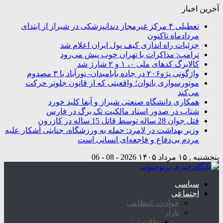
آخرین اخبار
تعطیلی ۴ مرکز غیرمجاز دندانپزشکی در شیراز از ابتدای
مردادماه تاکنون
جزئیات راه اندازی کیف پول ایران اعلام شد
ترامپ: مذاکرات با تهران خوب پیش می‌رود
کالابرگ کدهای ملی ۰، ۱ و ۲ شارژ شد
واژگونی پژو۲۰۶ در جاده بابامیدان- نورآباد با ۳ مصدوم
موتورسواری بانوان؛ واقعیتی که از قانون جلوتر حرکت
می‌کند
همکاری دانشگاه صنعتی شیراز و آبفا کلید خورد
شتاب در صدور اسناد مالکیت تک برگ در فارس
قتل جوان 28 ساله توسط قاتل 15 ساله در کازرون
وزیر بهداشت در لامرد: حمله به ورزشگاه، جنایتی آشکار علیه
مردم بی‌دفاع و فاجعه‌ای انسانی است
پنجشنبه , ۱۵ مرداد ۱۴۰۵
2026 - 08 - 06
سیاسی
اجتماعی
حوادث، انتظامی
بازار
طلا و ارز