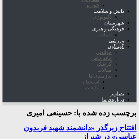
خودرو
دانش و سلامت
تکنولوژی
شهرستان
فرهنگی و هنری
ادبیات
ورزشی
گوناگون
خواندنی
خانه خاص
گرافیک
مقالات
نیازمندی ها
استخدام
تبلیغات
تصاویر
درباره‌ی ما
برچسب زده شده با:
حسینعی امیری
افتتاح زیرگذر «دانشمند شهید فریدون
عباسی» در شیراز