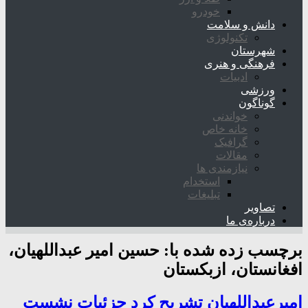
خودرو
دانش و سلامت
تکنولوژی
شهرستان
فرهنگی و هنری
ادبیات
ورزشی
گوناگون
خواندنی
خانه خاص
گرافیک
مقالات
نیازمندی ها
استخدام
تبلیغات
تصاویر
درباره‌ی ما
برچسب زده شده با:
حسین امیر عبداللهیان،
افغانستان، ازبکستان
امیرعبداللهیان تشریح کرد جزئیات نشست