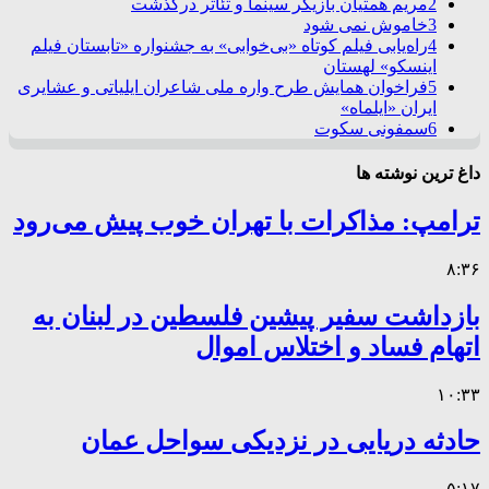
2
مریم همتیان بازیگر سینما و تئاتر درگذشت
3
خاموش نمی شود
4
راه‌یابی فیلم کوتاه «بی‌خوابی» به جشنواره «تابستان فیلم
اینسکو» لهستان
5
فراخوان همایش طرح واره ملی شاعران ایلیاتی و عشایری
ایران «ایلماه»
6
سمفونی سکوت
داغ ترین نوشته ها
ترامپ: مذاکرات با تهران خوب پیش می‌رود
۸:۳۶
بازداشت سفیر پیشین فلسطین در لبنان به
اتهام فساد و اختلاس اموال
۱۰:۳۳
حادثه دریایی در نزدیکی سواحل عمان
۵:۱۷