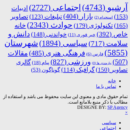
آرشیو
(4743)
اجتماعی
(2727)
ادبیات
بازار
(404)
(153)
تبلیغات
(123)
تصاویر
استخدام
(2)
حوادث
(2343)
خانه
(165)
تکنولوژی
(179)
دانش و
خاص
(392)
خواندنی
(148)
خبر فوری
(11)
شهرستان
سیاسی
(1894)
سلامت
(717)
(5855)
فرهنگی هنری
(485)
مقالات
فارس
(6)
ورزشی
(827)
(507)
گالری
پیام
(18)
نیازمندی ها
(0)
تصاویر
(150)
گرافیک
(114)
گوناگون
(53)
خانه
تماس با ما
تمام حقوق مادی و معنوی این سایت محفوظ می باشد و استفاده از
مطالب با ذکر منبع بلامانع است.
DESIGNE BY:
SP Agency
×
سیاسی
اجتماعی