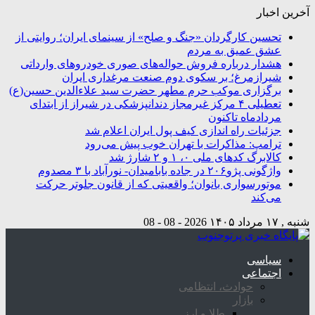
آخرین اخبار
تحسین کارگردان «جنگ و صلح» از سینمای ایران؛ روایتی از
عشق عمیق به مردم
هشدار درباره فروش حواله‌های صوری خودروهای وارداتی
شیرازمرغ؛ بر سکوی دوم صنعت مرغداری ایران
برگزاری موکب حرم مطهر حضرت سید علاءالدین حسین(ع)
تعطیلی ۴ مرکز غیرمجاز دندانپزشکی در شیراز از ابتدای
مردادماه تاکنون
جزئیات راه اندازی کیف پول ایران اعلام شد
ترامپ: مذاکرات با تهران خوب پیش می‌رود
کالابرگ کدهای ملی ۰، ۱ و ۲ شارژ شد
واژگونی پژو۲۰۶ در جاده بابامیدان- نورآباد با ۳ مصدوم
موتورسواری بانوان؛ واقعیتی که از قانون جلوتر حرکت
می‌کند
شنبه , ۱۷ مرداد ۱۴۰۵
2026 - 08 - 08
سیاسی
اجتماعی
حوادث، انتظامی
بازار
طلا و ارز